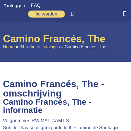
FAQ
inloggen
lid worden
Home
Camino Francés, The
Zoeken
Home
»
Bibliotheek-catalogus
»
Camino Francés, The
Over ons
Op weg
Spirituele reis
Camino Francés, The -
Ervaringen
omschrijving
Camino Francés, The -
Regio’s
informatie
Nieuws
Volgnummer: RW MAT CAM LS
Agenda
Subtitel: A wise pilgrim guide to the camino de Santiago