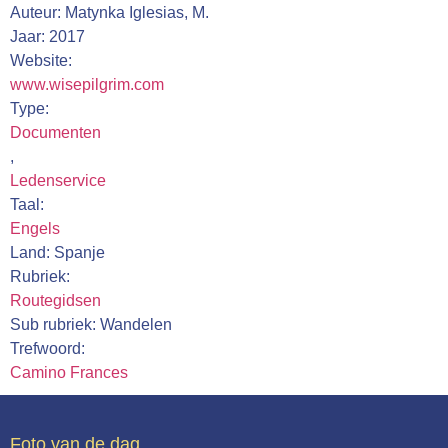
Auteur: Matynka Iglesias, M.
Webshop
Jaar: 2017
Contact
Website:
www.wisepilgrim.com
Type:
Documenten
,
Ledenservice
Taal:
Engels
Land: Spanje
Rubriek:
Routegidsen
Sub rubriek: Wandelen
Trefwoord:
Camino Frances
Foto van de dag