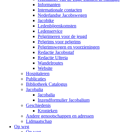
Informanten
Internationale contacten
Nederlandse Jacobswegen
Jacobike
Ledenbijeenkomsten
Ledenservice
Pelgrimeren voor de jeugd
Pelgrims voor pelgrims
Pelgrimswegen en voorzieningen
Redactie Jacobsstaf
Redactie Ultreia
Wandelroutes
Website
Hospitaleren
Publicaties
Bibliotheek Catalogus
Jacobalia
Jacobalia
Inzendformulier Jacobalium
Geschiedenis
Kronieken
Andere genootschappen en adressen
Lidmaatschap
Op weg
Op weg