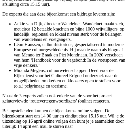
afsluiting circa 15.15 uur).
De experts die aan deze bijeenkomst een bijdrage leveren zijn:
Ankie van Dijk, directeur Wandelnet. Wandelnet maakt zich,
met circa 12 betaalde krachten en bijna 1000 vrijwilligers, op
landelijk, regionaal en lokaal niveau sterk voor de belangen
van wandelaars en voetgangers.
Léon Hanssen, cultuurhistoricus, gespecialiseerd in moderne
Europese cultuurgeschiedenis. Hij maakte naam als biograaf
van Menno ter Braak en Piet Mondriaan. In 2020 verscheen
van hem ‘Handboek voor de vagebond: In de voetsporen van
vrije denkers.’
Miranda Megens, cultuurwetenschapper. Deed voor de
Rijksdienst voor het Cultureel Erfgoed onderzoek naar de
mogelijkheden om kerken en kloosters open te stellen voor
(o.a.) pelgrimage en toerisme.
Naast de 3 experts zullen ook enkele van de voor het project
geïnterviewde ‘routevertegenwoordigers’ (online) reageren.
Belangstellenden kunnen de bijeenkomst online volgen. De
bijeenkomst start om 14.00 uur en eindigt circa 15.15 uur. Wil je de
uitzending op 16 april online volgen dan kunt je je aanmelden door
uiterlijk 14 april een mail te sturen naar