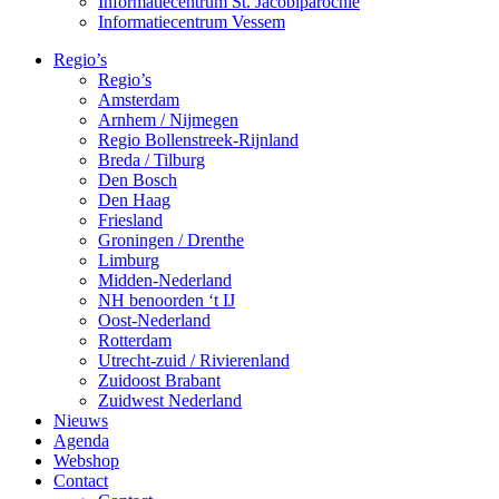
Informatiecentrum St. Jacobiparochie
Informatiecentrum Vessem
Regio’s
Regio’s
Amsterdam
Arnhem / Nijmegen
Regio Bollenstreek-Rijnland
Breda / Tilburg
Den Bosch
Den Haag
Friesland
Groningen / Drenthe
Limburg
Midden-Nederland
NH benoorden ‘t IJ
Oost-Nederland
Rotterdam
Utrecht-zuid / Rivierenland
Zuidoost Brabant
Zuidwest Nederland
Nieuws
Agenda
Webshop
Contact