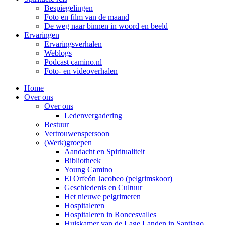
Bespiegelingen
Foto en film van de maand
De weg naar binnen in woord en beeld
Ervaringen
Ervaringsverhalen
Weblogs
Podcast camino.nl
Foto- en videoverhalen
Home
Over ons
Over ons
Ledenvergadering
Bestuur
Vertrouwenspersoon
(Werk)groepen
Aandacht en Spiritualiteit
Bibliotheek
Young Camino
El Orfeón Jacobeo (pelgrimskoor)
Geschiedenis en Cultuur
Het nieuwe pelgrimeren
Hospitaleren
Hospitaleren in Roncesvalles
Huiskamer van de Lage Landen in Santiago