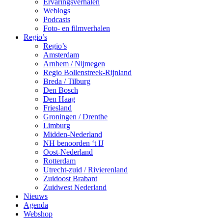
Ervaringsverhalen
Weblogs
Podcasts
Foto- en filmverhalen
Regio’s
Regio’s
Amsterdam
Arnhem / Nijmegen
Regio Bollenstreek-Rijnland
Breda / Tilburg
Den Bosch
Den Haag
Friesland
Groningen / Drenthe
Limburg
Midden-Nederland
NH benoorden ‘t IJ
Oost-Nederland
Rotterdam
Utrecht-zuid / Rivierenland
Zuidoost Brabant
Zuidwest Nederland
Nieuws
Agenda
Webshop