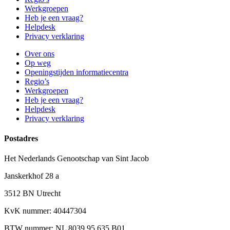
Werkgroepen
Heb je een vraag?
Helpdesk
Privacy verklaring
Over ons
Op weg
Openingstijden informatiecentra
Regio’s
Werkgroepen
Heb je een vraag?
Helpdesk
Privacy verklaring
Postadres
Het Nederlands Genootschap van Sint Jacob
Janskerkhof 28 a
3512 BN Utrecht
KvK nummer: 40447304
BTW nummer: NL 8039.95.635.B01