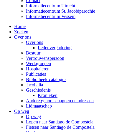
Contact
Informatiecentrum Utrecht
Informatiecentrum St. Jacobiparochie
Informatiecentrum Vessem
Home
Zoeken
Over ons
Over ons
Ledenvergadering
Bestuur
Vertrouwenspersoon
Werkgroepen
Hospitaleren
Publicaties
Bibliotheek-catalogus
Jacobalia
Geschiedenis
Kronieken
Andere genootschappen en adressen
Lidmaatschap
Op weg
Op weg
Lopen naar Santiago de Compostela
Fietsen naar Santiago de Compostela