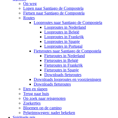
Op weg
Lopen naar Santiago de Compostela
Fietsen naar Santiago de Compostela
Routes
Looproutes naar Santiago de Compostela
Looproutes in Nederland
Looproutes in België
Looproutes in Frankrijk
Looproutes in Spanje
Looproutes in Portugal
Fietsroutes naar Santiago de Compostela
Fietsroutes in Nederland
Fietsroutes in België
Fietsroutes in Frankrijk
Fietsroutes in Spanje
Downloads fietsroutes
Downloads looproutes en voorzieningen
Downloads fietsroutes
Eten en slapen
Terug naar huis
Op zoek naar reisgenoten
Zoekertjes
Bloemen op de camino
Pelgrimswegen: nader bekeken
Spirituele reis