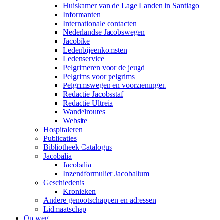
Huiskamer van de Lage Landen in Santiago
Informanten
Internationale contacten
Nederlandse Jacobswegen
Jacobike
Ledenbijeenkomsten
Ledenservice
Pelgrimeren voor de jeugd
Pelgrims voor pelgrims
Pelgrimswegen en voorzieningen
Redactie Jacobsstaf
Redactie Ultreia
Wandelroutes
Website
Hospitaleren
Publicaties
Bibliotheek Catalogus
Jacobalia
Jacobalia
Inzendformulier Jacobalium
Geschiedenis
Kronieken
Andere genootschappen en adressen
Lidmaatschap
Op weg