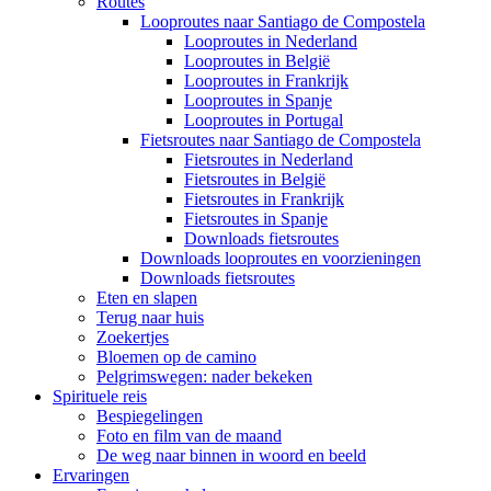
Routes
Looproutes naar Santiago de Compostela
Looproutes in Nederland
Looproutes in België
Looproutes in Frankrijk
Looproutes in Spanje
Looproutes in Portugal
Fietsroutes naar Santiago de Compostela
Fietsroutes in Nederland
Fietsroutes in België
Fietsroutes in Frankrijk
Fietsroutes in Spanje
Downloads fietsroutes
Downloads looproutes en voorzieningen
Downloads fietsroutes
Eten en slapen
Terug naar huis
Zoekertjes
Bloemen op de camino
Pelgrimswegen: nader bekeken
Spirituele reis
Bespiegelingen
Foto en film van de maand
De weg naar binnen in woord en beeld
Ervaringen