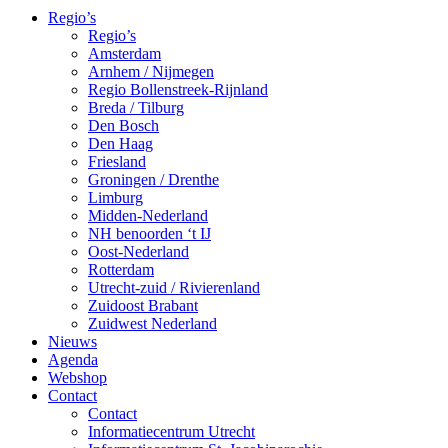
Regio’s
Regio’s
Amsterdam
Arnhem / Nijmegen
Regio Bollenstreek-Rijnland
Breda / Tilburg
Den Bosch
Den Haag
Friesland
Groningen / Drenthe
Limburg
Midden-Nederland
NH benoorden ‘t IJ
Oost-Nederland
Rotterdam
Utrecht-zuid / Rivierenland
Zuidoost Brabant
Zuidwest Nederland
Nieuws
Agenda
Webshop
Contact
Contact
Informatiecentrum Utrecht