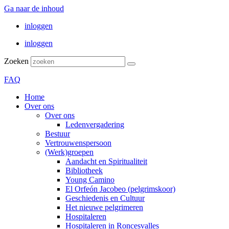
Ga naar de inhoud
inloggen
inloggen
Zoeken
FAQ
Home
Over ons
Over ons
Ledenvergadering
Bestuur
Vertrouwenspersoon
(Werk)groepen
Aandacht en Spiritualiteit
Bibliotheek
Young Camino
El Orfeón Jacobeo (pelgrimskoor)
Geschiedenis en Cultuur
Het nieuwe pelgrimeren
Hospitaleren
Hospitaleren in Roncesvalles