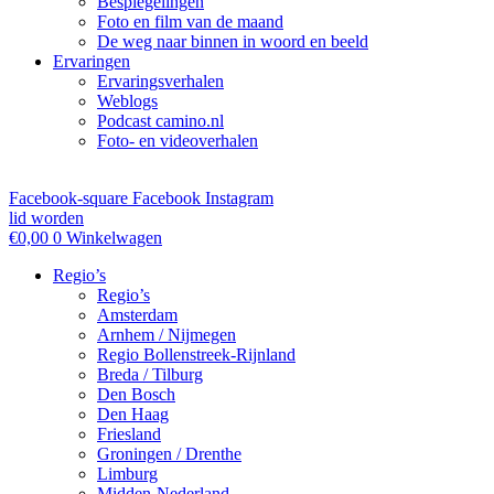
Bespiegelingen
Foto en film van de maand
De weg naar binnen in woord en beeld
Ervaringen
Ervaringsverhalen
Weblogs
Podcast camino.nl
Foto- en videoverhalen
Facebook-square
Facebook
Instagram
lid worden
€
0,00
0
Winkelwagen
Regio’s
Regio’s
Amsterdam
Arnhem / Nijmegen
Regio Bollenstreek-Rijnland
Breda / Tilburg
Den Bosch
Den Haag
Friesland
Groningen / Drenthe
Limburg
Midden-Nederland