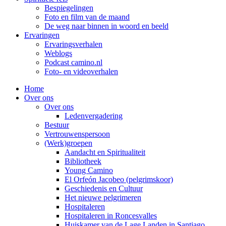
Bespiegelingen
Foto en film van de maand
De weg naar binnen in woord en beeld
Ervaringen
Ervaringsverhalen
Weblogs
Podcast camino.nl
Foto- en videoverhalen
Home
Over ons
Over ons
Ledenvergadering
Bestuur
Vertrouwenspersoon
(Werk)groepen
Aandacht en Spiritualiteit
Bibliotheek
Young Camino
El Orfeón Jacobeo (pelgrimskoor)
Geschiedenis en Cultuur
Het nieuwe pelgrimeren
Hospitaleren
Hospitaleren in Roncesvalles
Huiskamer van de Lage Landen in Santiago