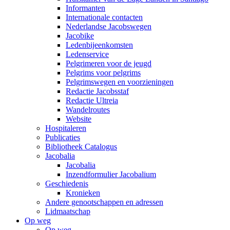
Informanten
Internationale contacten
Nederlandse Jacobswegen
Jacobike
Ledenbijeenkomsten
Ledenservice
Pelgrimeren voor de jeugd
Pelgrims voor pelgrims
Pelgrimswegen en voorzieningen
Redactie Jacobsstaf
Redactie Ultreia
Wandelroutes
Website
Hospitaleren
Publicaties
Bibliotheek Catalogus
Jacobalia
Jacobalia
Inzendformulier Jacobalium
Geschiedenis
Kronieken
Andere genootschappen en adressen
Lidmaatschap
Op weg
Op weg