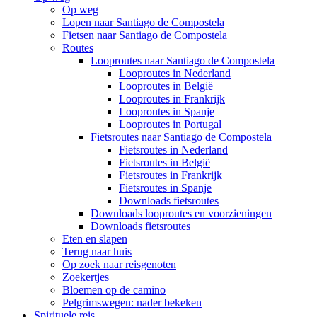
Op weg
Lopen naar Santiago de Compostela
Fietsen naar Santiago de Compostela
Routes
Looproutes naar Santiago de Compostela
Looproutes in Nederland
Looproutes in België
Looproutes in Frankrijk
Looproutes in Spanje
Looproutes in Portugal
Fietsroutes naar Santiago de Compostela
Fietsroutes in Nederland
Fietsroutes in België
Fietsroutes in Frankrijk
Fietsroutes in Spanje
Downloads fietsroutes
Downloads looproutes en voorzieningen
Downloads fietsroutes
Eten en slapen
Terug naar huis
Op zoek naar reisgenoten
Zoekertjes
Bloemen op de camino
Pelgrimswegen: nader bekeken
Spirituele reis