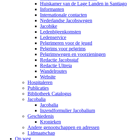
Huiskamer van de Lage Landen in Santiago
Informanten
Internationale contacten
Nederlandse Jacobswegen
Jacobike
Ledenbijeenkomsten
Ledenservice
Pelgrimeren voor de jeugd
Pelgrims voor pelgrims
Pelgrimswegen en voorzieningen
Redactie Jacobsstaf
Redactie Ultreia
Wandelroutes
Website
Hospitaleren
Publicaties
Bibliotheek Catalogus
Jacobalia
Jacobalia
Inzendformulier Jacobalium
Geschiedenis
Kronieken
Andere genootschappen en adressen
Lidmaatschap
Op weg