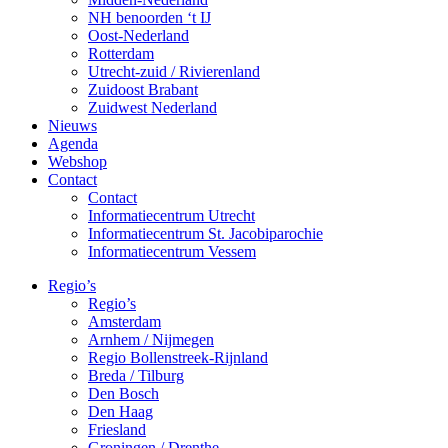
NH benoorden ‘t IJ
Oost-Nederland
Rotterdam
Utrecht-zuid / Rivierenland
Zuidoost Brabant
Zuidwest Nederland
Nieuws
Agenda
Webshop
Contact
Contact
Informatiecentrum Utrecht
Informatiecentrum St. Jacobiparochie
Informatiecentrum Vessem
Regio’s
Regio’s
Amsterdam
Arnhem / Nijmegen
Regio Bollenstreek-Rijnland
Breda / Tilburg
Den Bosch
Den Haag
Friesland
Groningen / Drenthe