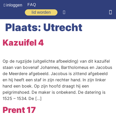
FAQ
inloggen
lid worden
Plaats:
Utrecht
Home
Zoeken
Kazuifel 4
Over ons
Op weg
Op de rugzijde (uitgelichte afbeelding) van dit kazuifel
staan van bovenaf Johannes, Bartholomeus en Jacobus
Spirituele reis
de Meerdere afgebeeld. Jacobus is zittend afgebeeld
Ervaringen
en hij heeft een staf in zijn rechter hand. In zijn linker
hand een boek. Op zijn hoofd draagt hij een
Regio’s
pelgrimshoed. De maker is onbekend. De datering is
1525 – 1534. De […]
Nieuws
Prent 17
Agenda