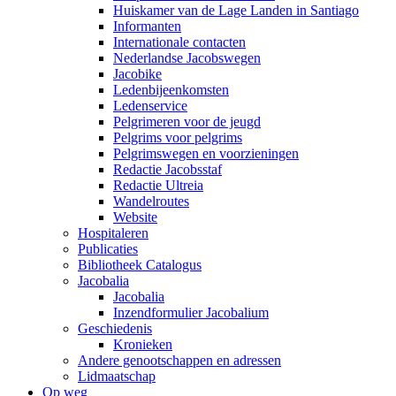
Huiskamer van de Lage Landen in Santiago
Informanten
Internationale contacten
Nederlandse Jacobswegen
Jacobike
Ledenbijeenkomsten
Ledenservice
Pelgrimeren voor de jeugd
Pelgrims voor pelgrims
Pelgrimswegen en voorzieningen
Redactie Jacobsstaf
Redactie Ultreia
Wandelroutes
Website
Hospitaleren
Publicaties
Bibliotheek Catalogus
Jacobalia
Jacobalia
Inzendformulier Jacobalium
Geschiedenis
Kronieken
Andere genootschappen en adressen
Lidmaatschap
Op weg