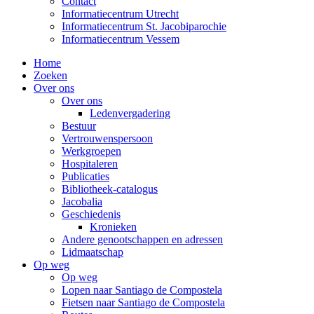
Contact
Informatiecentrum Utrecht
Informatiecentrum St. Jacobiparochie
Informatiecentrum Vessem
Home
Zoeken
Over ons
Over ons
Ledenvergadering
Bestuur
Vertrouwenspersoon
Werkgroepen
Hospitaleren
Publicaties
Bibliotheek-catalogus
Jacobalia
Geschiedenis
Kronieken
Andere genootschappen en adressen
Lidmaatschap
Op weg
Op weg
Lopen naar Santiago de Compostela
Fietsen naar Santiago de Compostela