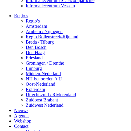
Informatiecentrum St. Jacobiparochie
Informatiecentrum Vessem
Regio’s
Regio’s
Amsterdam
Arnhem / Nijmegen
Regio Bollenstreek-Rijnland
Breda / Tilburg
Den Bosch
Den Haag
Friesland
Groningen / Drenthe
Limburg
Midden-Nederland
NH benoorden ‘t IJ
Oost-Nederland
Rotterdam
Utrecht-zuid / Rivierenland
Zuidoost Brabant
Zuidwest Nederland
Nieuws
Agenda
Webshop
Contact