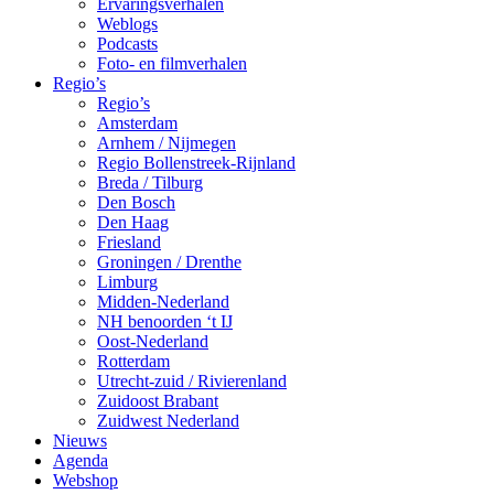
Ervaringsverhalen
Weblogs
Podcasts
Foto- en filmverhalen
Regio’s
Regio’s
Amsterdam
Arnhem / Nijmegen
Regio Bollenstreek-Rijnland
Breda / Tilburg
Den Bosch
Den Haag
Friesland
Groningen / Drenthe
Limburg
Midden-Nederland
NH benoorden ‘t IJ
Oost-Nederland
Rotterdam
Utrecht-zuid / Rivierenland
Zuidoost Brabant
Zuidwest Nederland
Nieuws
Agenda
Webshop