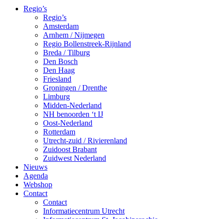
Regio’s
Regio’s
Amsterdam
Arnhem / Nijmegen
Regio Bollenstreek-Rijnland
Breda / Tilburg
Den Bosch
Den Haag
Friesland
Groningen / Drenthe
Limburg
Midden-Nederland
NH benoorden ‘t IJ
Oost-Nederland
Rotterdam
Utrecht-zuid / Rivierenland
Zuidoost Brabant
Zuidwest Nederland
Nieuws
Agenda
Webshop
Contact
Contact
Informatiecentrum Utrecht