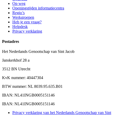
Op weg
Openingstijden informatiecentra
Regio’s
Werkgroepen
Heb je een vraag?
Helpdesk
Privacy verklaring
Postadres
Het Nederlands Genootschap van Sint Jacob
Janskerkhof 28 a
3512 BN Utrecht
KvK nummer: 40447304
BTW nummer: NL 8039.95.635.B01
IBAN: NL41INGB0005151146
IBAN: NL41INGB0005151146
Privacy verklaring van het Nederlands Genootschap van Sint