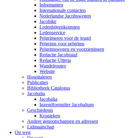
Informanten
Internationale contacten
Nederlandse Jacobswegen
Jacobike
Ledenbijeenkomsten
Ledenservice
Pelgrimeren voor de jeugd
Pelgrims voor pelgrims
Pelgrimswegen en voorzieningen
Redactie Jacobsstaf
Redactie Ultreia
Wandelroutes
Website
Hospitaleren
Publicaties
Bibliotheek Catalogus
Jacobalia
Jacobalia
Inzendformulier Jacobalium
Geschiedenis
Kronieken
Andere genootschappen en adressen
Lidmaatschap
Op weg
Op weg