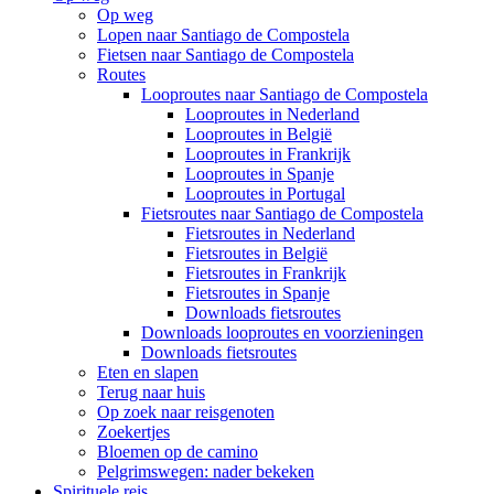
Op weg
Lopen naar Santiago de Compostela
Fietsen naar Santiago de Compostela
Routes
Looproutes naar Santiago de Compostela
Looproutes in Nederland
Looproutes in België
Looproutes in Frankrijk
Looproutes in Spanje
Looproutes in Portugal
Fietsroutes naar Santiago de Compostela
Fietsroutes in Nederland
Fietsroutes in België
Fietsroutes in Frankrijk
Fietsroutes in Spanje
Downloads fietsroutes
Downloads looproutes en voorzieningen
Downloads fietsroutes
Eten en slapen
Terug naar huis
Op zoek naar reisgenoten
Zoekertjes
Bloemen op de camino
Pelgrimswegen: nader bekeken
Spirituele reis