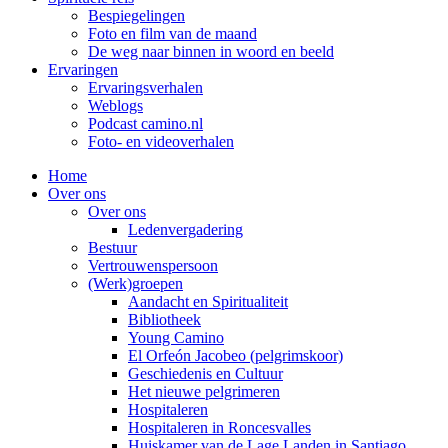
Bespiegelingen
Foto en film van de maand
De weg naar binnen in woord en beeld
Ervaringen
Ervaringsverhalen
Weblogs
Podcast camino.nl
Foto- en videoverhalen
Home
Over ons
Over ons
Ledenvergadering
Bestuur
Vertrouwenspersoon
(Werk)groepen
Aandacht en Spiritualiteit
Bibliotheek
Young Camino
El Orfeón Jacobeo (pelgrimskoor)
Geschiedenis en Cultuur
Het nieuwe pelgrimeren
Hospitaleren
Hospitaleren in Roncesvalles
Huiskamer van de Lage Landen in Santiago