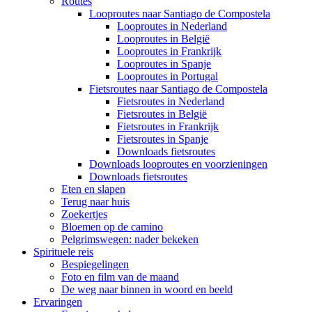
Routes
Looproutes naar Santiago de Compostela
Looproutes in Nederland
Looproutes in België
Looproutes in Frankrijk
Looproutes in Spanje
Looproutes in Portugal
Fietsroutes naar Santiago de Compostela
Fietsroutes in Nederland
Fietsroutes in België
Fietsroutes in Frankrijk
Fietsroutes in Spanje
Downloads fietsroutes
Downloads looproutes en voorzieningen
Downloads fietsroutes
Eten en slapen
Terug naar huis
Zoekertjes
Bloemen op de camino
Pelgrimswegen: nader bekeken
Spirituele reis
Bespiegelingen
Foto en film van de maand
De weg naar binnen in woord en beeld
Ervaringen