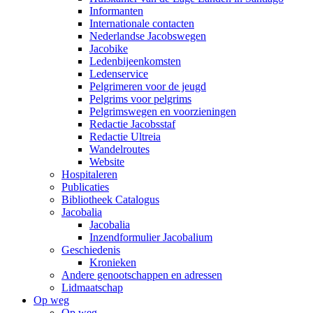
Informanten
Internationale contacten
Nederlandse Jacobswegen
Jacobike
Ledenbijeenkomsten
Ledenservice
Pelgrimeren voor de jeugd
Pelgrims voor pelgrims
Pelgrimswegen en voorzieningen
Redactie Jacobsstaf
Redactie Ultreia
Wandelroutes
Website
Hospitaleren
Publicaties
Bibliotheek Catalogus
Jacobalia
Jacobalia
Inzendformulier Jacobalium
Geschiedenis
Kronieken
Andere genootschappen en adressen
Lidmaatschap
Op weg
Op weg