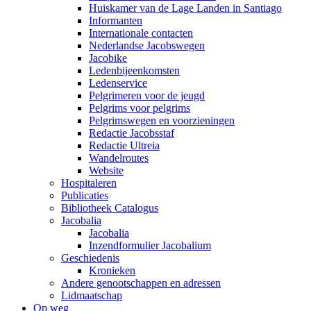
Huiskamer van de Lage Landen in Santiago
Informanten
Internationale contacten
Nederlandse Jacobswegen
Jacobike
Ledenbijeenkomsten
Ledenservice
Pelgrimeren voor de jeugd
Pelgrims voor pelgrims
Pelgrimswegen en voorzieningen
Redactie Jacobsstaf
Redactie Ultreia
Wandelroutes
Website
Hospitaleren
Publicaties
Bibliotheek Catalogus
Jacobalia
Jacobalia
Inzendformulier Jacobalium
Geschiedenis
Kronieken
Andere genootschappen en adressen
Lidmaatschap
Op weg