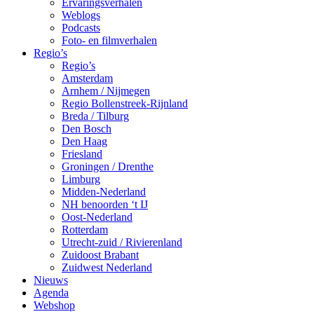
Ervaringsverhalen
Weblogs
Podcasts
Foto- en filmverhalen
Regio’s
Regio’s
Amsterdam
Arnhem / Nijmegen
Regio Bollenstreek-Rijnland
Breda / Tilburg
Den Bosch
Den Haag
Friesland
Groningen / Drenthe
Limburg
Midden-Nederland
NH benoorden ‘t IJ
Oost-Nederland
Rotterdam
Utrecht-zuid / Rivierenland
Zuidoost Brabant
Zuidwest Nederland
Nieuws
Agenda
Webshop