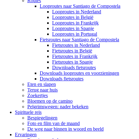
Routes
Looproutes naar Santiago de Compostela
Looproutes in Nederland
Looproutes in België
Looproutes in Frankrijk
Looproutes in Spanje
Looproutes in Portugal
Fietsroutes naar Santiago de Compostela
Fietsroutes in Nederland
Fietsroutes in België
Fietsroutes in Frankrijk
Fietsroutes in Spanje
Downloads fietsroutes
Downloads looproutes en voorzieningen
Downloads fietsroutes
Eten en slapen
Terug naar huis
Zoekertjes
Bloemen op de camino
Pelgrimswegen: nader bekeken
Spirituele reis
Bespiegelingen
Foto en film van de maand
De weg naar binnen in woord en beeld
Ervaringen