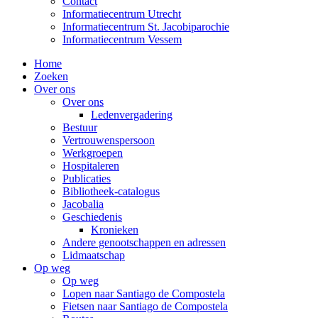
Contact
Informatiecentrum Utrecht
Informatiecentrum St. Jacobiparochie
Informatiecentrum Vessem
Home
Zoeken
Over ons
Over ons
Ledenvergadering
Bestuur
Vertrouwenspersoon
Werkgroepen
Hospitaleren
Publicaties
Bibliotheek-catalogus
Jacobalia
Geschiedenis
Kronieken
Andere genootschappen en adressen
Lidmaatschap
Op weg
Op weg
Lopen naar Santiago de Compostela
Fietsen naar Santiago de Compostela