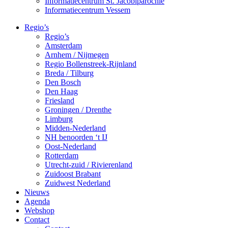
Informatiecentrum St. Jacobiparochie
Informatiecentrum Vessem
Regio’s
Regio’s
Amsterdam
Arnhem / Nijmegen
Regio Bollenstreek-Rijnland
Breda / Tilburg
Den Bosch
Den Haag
Friesland
Groningen / Drenthe
Limburg
Midden-Nederland
NH benoorden ‘t IJ
Oost-Nederland
Rotterdam
Utrecht-zuid / Rivierenland
Zuidoost Brabant
Zuidwest Nederland
Nieuws
Agenda
Webshop
Contact