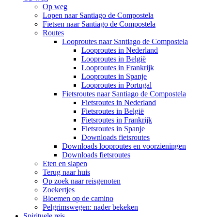
Op weg
Lopen naar Santiago de Compostela
Fietsen naar Santiago de Compostela
Routes
Looproutes naar Santiago de Compostela
Looproutes in Nederland
Looproutes in België
Looproutes in Frankrijk
Looproutes in Spanje
Looproutes in Portugal
Fietsroutes naar Santiago de Compostela
Fietsroutes in Nederland
Fietsroutes in België
Fietsroutes in Frankrijk
Fietsroutes in Spanje
Downloads fietsroutes
Downloads looproutes en voorzieningen
Downloads fietsroutes
Eten en slapen
Terug naar huis
Op zoek naar reisgenoten
Zoekertjes
Bloemen op de camino
Pelgrimswegen: nader bekeken
Spirituele reis