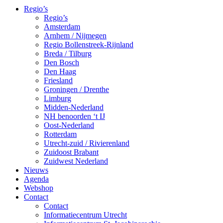
Regio’s
Regio’s
Amsterdam
Arnhem / Nijmegen
Regio Bollenstreek-Rijnland
Breda / Tilburg
Den Bosch
Den Haag
Friesland
Groningen / Drenthe
Limburg
Midden-Nederland
NH benoorden ‘t IJ
Oost-Nederland
Rotterdam
Utrecht-zuid / Rivierenland
Zuidoost Brabant
Zuidwest Nederland
Nieuws
Agenda
Webshop
Contact
Contact
Informatiecentrum Utrecht