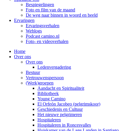
Bespiegelingen
Foto en film van de maand
De weg naar binnen in woord en beeld
Ervaringen
Ervaringsverhalen
Weblogs
Podcast camino.nl
Foto- en videoverhalen
Home
Over ons
Over ons
Ledenvergadering
Bestuur
Vertrouwenspersoon
(Werk)groepen
Aandacht en Spiritualiteit
Bibliotheek
Young Camino
El Orfeón Jacobeo (pelgrimskoor)
Geschiedenis en Cultuur
Het nieuwe pelgrimeren
Hospitaleren
Hospitaleren in Roncesvalles
Huiskamer van de Lage Landen in Santiago