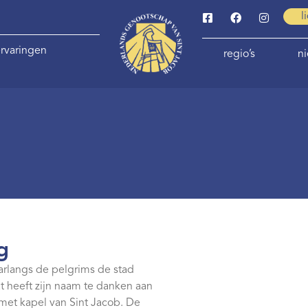
l
rvaringen
regio’s
n
g
waarlangs de pelgrims de stad
t heeft zijn naam te danken aan
met kapel van Sint Jacob. De