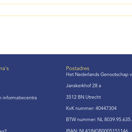
na's
Postadres
Het Nederlands Genootschap v
Janskerkhof 28 a
3512 BN Utrecht
 informatiecentra
KvK nummer: 40447304
BTW nummer: NL 8039.95.635
IBAN: NL41INGB0005151146
aag?