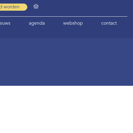
id worden
ieuws
agenda
webshop
contact