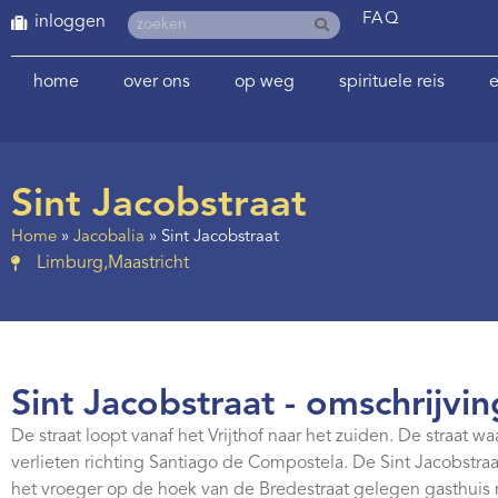
FAQ
inloggen
home
over ons
op weg
spirituele reis
e
Sint Jacobstraat
Home
»
Jacobalia
»
Sint Jacobstraat
Limburg
,
Maastricht
Sint Jacobstraat - omschrijvin
De straat loopt vanaf het Vrijthof naar het zuiden. De straat 
verlieten richting Santiago de Compostela. De Sint Jacobstraa
het vroeger op de hoek van de Bredestraat gelegen gasthuis 