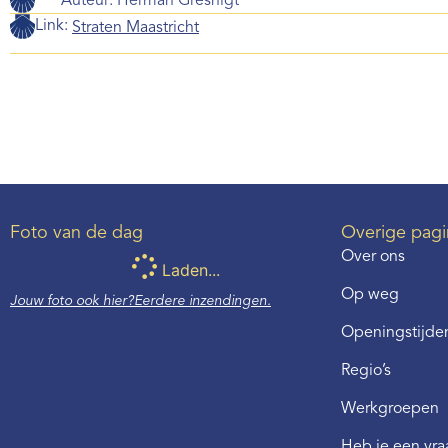
Auteur:
Herman Gresnigt
Link:
Straten Maastricht
Foto van de dag
Overige pagi
Over ons
Laden...
Op weg
Jouw foto ook hier?
Eerdere inzendingen.
Openingstijden
Regio’s
Werkgroepen
Heb je een vr