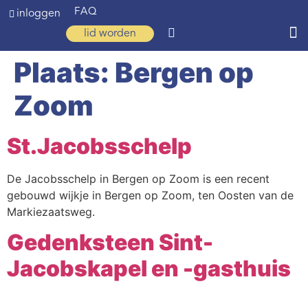
FAQ
inloggen
lid worden
Plaats:
Bergen op
Home
Zoom
Zoeken
Over ons
St.Jacobsschelp
Op weg
De Jacobsschelp in Bergen op Zoom is een recent
Spirituele reis
gebouwd wijkje in Bergen op Zoom, ten Oosten van de
Ervaringen
Markiezaatsweg.
Gedenksteen Sint-
Regio’s
Jacobskapel en -gasthuis
Nieuws
Agenda