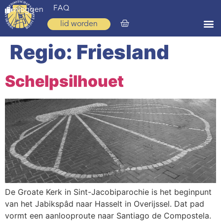
FAQ
inloggen
lid worden
Regio:
Friesland
Home
Zoeken
Schelpsilhouet
Over ons
Op weg
Spirituele reis
Ervaringen
Regio’s
Nieuws
De Groate Kerk in Sint-Jacobiparochie is het beginpunt
van het Jabikspâd naar Hasselt in Overijssel. Dat pad
Agenda
vormt een aanlooproute naar Santiago de Compostela.