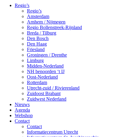
Regio’s
Regio’s
Amsterdam
Arnhem / Nijmegen
Regio Bollenstreek-Rijnland
Breda / Tilburg
Den Bosch
Den Haag
Friesland
Groningen / Drenthe
Limburg
Midden-Nederland
NH benoorden ‘t IJ
Oost-Nederland
Rotterdam
Utrecht-zuid / Rivierenland
Zuidoost Brabant
Zuidwest Nederland
Nieuws
Agenda
Webshop
Contact
Contact
Informatiecentrum Utrecht