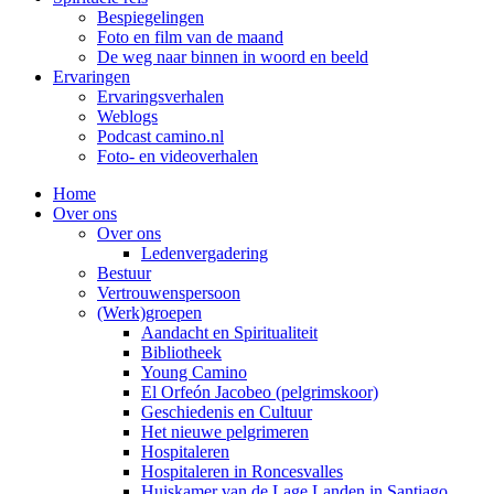
Bespiegelingen
Foto en film van de maand
De weg naar binnen in woord en beeld
Ervaringen
Ervaringsverhalen
Weblogs
Podcast camino.nl
Foto- en videoverhalen
Home
Over ons
Over ons
Ledenvergadering
Bestuur
Vertrouwenspersoon
(Werk)groepen
Aandacht en Spiritualiteit
Bibliotheek
Young Camino
El Orfeón Jacobeo (pelgrimskoor)
Geschiedenis en Cultuur
Het nieuwe pelgrimeren
Hospitaleren
Hospitaleren in Roncesvalles
Huiskamer van de Lage Landen in Santiago