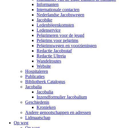
Informanten
Internationale contacten
Nederlandse Jacobswegen
Jacobike
Ledenbijeenkomsten
Ledenservice
Pelgrimeren voor de jeugd
Pelgrims voor pelgrims
Pelgrimswegen en voorzieningen
Redactie Jacobsstaf
Redactie Ultreia
Wandelroutes
Website
Hospitaleren
Publicaties
Bibliotheek Catalogus
Jacobalia
Jacobalia
Inzendformulier Jacobalium
Geschiedenis
Kronieken
Andere genootschappen en adressen
Lidmaatschap
Op weg
Op weg