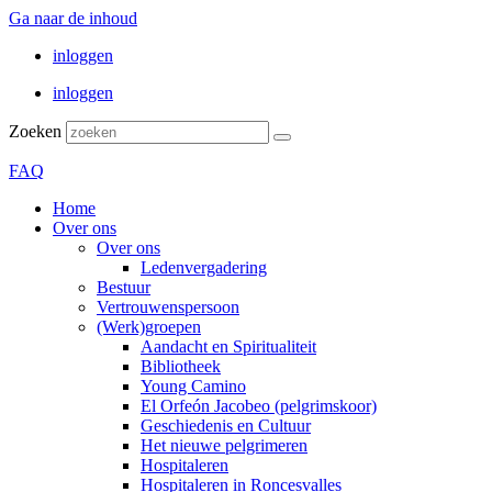
Ga naar de inhoud
inloggen
inloggen
Zoeken
FAQ
Home
Over ons
Over ons
Ledenvergadering
Bestuur
Vertrouwenspersoon
(Werk)groepen
Aandacht en Spiritualiteit
Bibliotheek
Young Camino
El Orfeón Jacobeo (pelgrimskoor)
Geschiedenis en Cultuur
Het nieuwe pelgrimeren
Hospitaleren
Hospitaleren in Roncesvalles