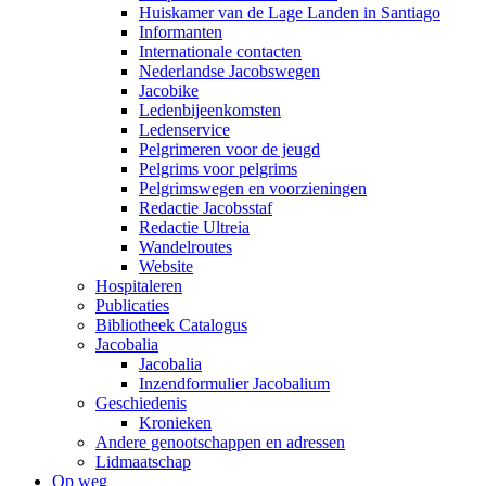
Huiskamer van de Lage Landen in Santiago
Informanten
Internationale contacten
Nederlandse Jacobswegen
Jacobike
Ledenbijeenkomsten
Ledenservice
Pelgrimeren voor de jeugd
Pelgrims voor pelgrims
Pelgrimswegen en voorzieningen
Redactie Jacobsstaf
Redactie Ultreia
Wandelroutes
Website
Hospitaleren
Publicaties
Bibliotheek Catalogus
Jacobalia
Jacobalia
Inzendformulier Jacobalium
Geschiedenis
Kronieken
Andere genootschappen en adressen
Lidmaatschap
Op weg