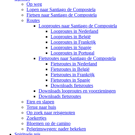
Op weg
Lopen naar Santiago de Compostela
Fietsen naar Santiago de Compostela
Routes
Looproutes naar Santiago de Compostela
Looproutes in Nederland
Looproutes in België
Looproutes in Frankrijk
Looproutes in Spanje
Looproutes in Portugal
Fietsroutes naar Santiago de Compostela
Fietsroutes in Nederland
Fietsroutes in België
Fietsroutes in Frankrijk
Fietsroutes in Spanje
Downloads fietsroutes
Downloads looproutes en voorzieningen
Downloads fietsroutes
Eten en slapen
Terug naar huis
Op zoek naar reisgenoten
Zoekertjes
Bloemen op de camino
Pelgrimswegen: nader bekeken
Spirituele reis