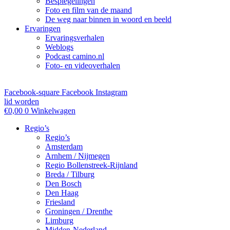
Bespiegelingen
Foto en film van de maand
De weg naar binnen in woord en beeld
Ervaringen
Ervaringsverhalen
Weblogs
Podcast camino.nl
Foto- en videoverhalen
Facebook-square
Facebook
Instagram
lid worden
€
0,00
0
Winkelwagen
Regio’s
Regio’s
Amsterdam
Arnhem / Nijmegen
Regio Bollenstreek-Rijnland
Breda / Tilburg
Den Bosch
Den Haag
Friesland
Groningen / Drenthe
Limburg
Midden-Nederland