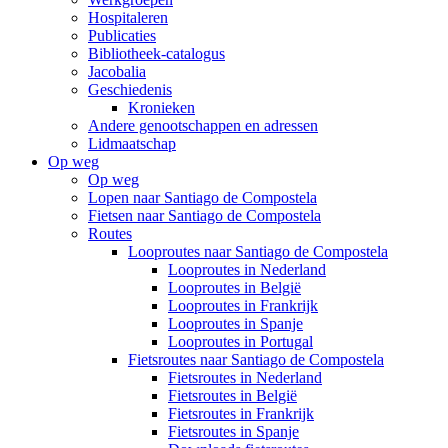
Hospitaleren
Publicaties
Bibliotheek-catalogus
Jacobalia
Geschiedenis
Kronieken
Andere genootschappen en adressen
Lidmaatschap
Op weg
Op weg
Lopen naar Santiago de Compostela
Fietsen naar Santiago de Compostela
Routes
Looproutes naar Santiago de Compostela
Looproutes in Nederland
Looproutes in België
Looproutes in Frankrijk
Looproutes in Spanje
Looproutes in Portugal
Fietsroutes naar Santiago de Compostela
Fietsroutes in Nederland
Fietsroutes in België
Fietsroutes in Frankrijk
Fietsroutes in Spanje