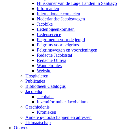
Huiskamer van de Lage Landen in Santiago
Informanten
Internationale contacten
Nederlandse Jacobswegen
Jacobike
Ledenbijeenkomsten
Ledenservice
Pelgrimeren voor de jeugd
Pelgrims voor pelgrims
Pelgrimswegen en voorzieningen
Redactie Jacobsstaf
Redactie Ultreia
Wandelroutes
Website
Hospitaleren
Publicaties
Bibliotheek Catalogus
Jacobalia
Jacobalia
Inzendformulier Jacobalium
Geschiedenis
Kronieken
Andere genootschappen en adressen
Lidmaatschap
Op weg