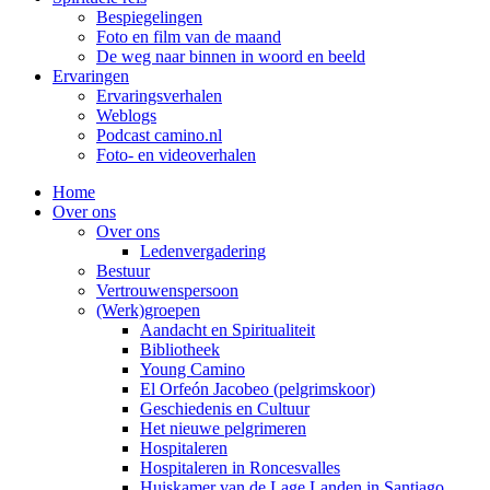
Bespiegelingen
Foto en film van de maand
De weg naar binnen in woord en beeld
Ervaringen
Ervaringsverhalen
Weblogs
Podcast camino.nl
Foto- en videoverhalen
Home
Over ons
Over ons
Ledenvergadering
Bestuur
Vertrouwenspersoon
(Werk)groepen
Aandacht en Spiritualiteit
Bibliotheek
Young Camino
El Orfeón Jacobeo (pelgrimskoor)
Geschiedenis en Cultuur
Het nieuwe pelgrimeren
Hospitaleren
Hospitaleren in Roncesvalles
Huiskamer van de Lage Landen in Santiago