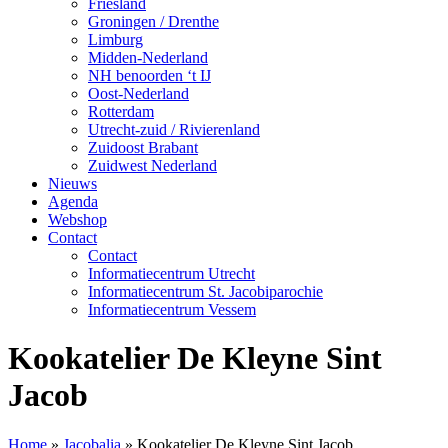
Friesland
Groningen / Drenthe
Limburg
Midden-Nederland
NH benoorden ‘t IJ
Oost-Nederland
Rotterdam
Utrecht-zuid / Rivierenland
Zuidoost Brabant
Zuidwest Nederland
Nieuws
Agenda
Webshop
Contact
Contact
Informatiecentrum Utrecht
Informatiecentrum St. Jacobiparochie
Informatiecentrum Vessem
Kookatelier De Kleyne Sint
Jacob
Home
»
Jacobalia
»
Kookatelier De Kleyne Sint Jacob