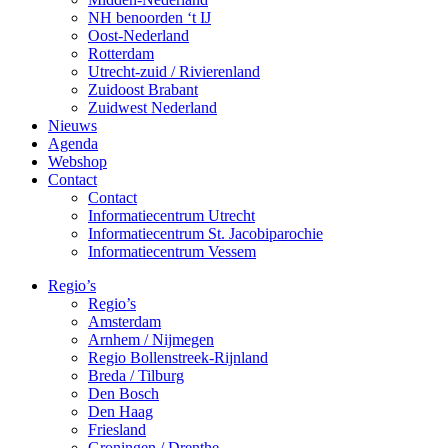
NH benoorden ‘t IJ
Oost-Nederland
Rotterdam
Utrecht-zuid / Rivierenland
Zuidoost Brabant
Zuidwest Nederland
Nieuws
Agenda
Webshop
Contact
Contact
Informatiecentrum Utrecht
Informatiecentrum St. Jacobiparochie
Informatiecentrum Vessem
Regio’s
Regio’s
Amsterdam
Arnhem / Nijmegen
Regio Bollenstreek-Rijnland
Breda / Tilburg
Den Bosch
Den Haag
Friesland
Groningen / Drenthe