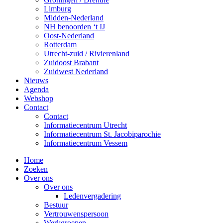
Limburg
Midden-Nederland
NH benoorden ‘t IJ
Oost-Nederland
Rotterdam
Utrecht-zuid / Rivierenland
Zuidoost Brabant
Zuidwest Nederland
Nieuws
Agenda
Webshop
Contact
Contact
Informatiecentrum Utrecht
Informatiecentrum St. Jacobiparochie
Informatiecentrum Vessem
Home
Zoeken
Over ons
Over ons
Ledenvergadering
Bestuur
Vertrouwenspersoon
Werkgroepen