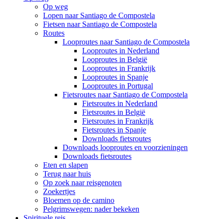
Op weg
Lopen naar Santiago de Compostela
Fietsen naar Santiago de Compostela
Routes
Looproutes naar Santiago de Compostela
Looproutes in Nederland
Looproutes in België
Looproutes in Frankrijk
Looproutes in Spanje
Looproutes in Portugal
Fietsroutes naar Santiago de Compostela
Fietsroutes in Nederland
Fietsroutes in België
Fietsroutes in Frankrijk
Fietsroutes in Spanje
Downloads fietsroutes
Downloads looproutes en voorzieningen
Downloads fietsroutes
Eten en slapen
Terug naar huis
Op zoek naar reisgenoten
Zoekertjes
Bloemen op de camino
Pelgrimswegen: nader bekeken
Spirituele reis