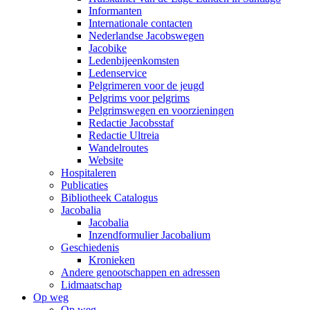
Informanten
Internationale contacten
Nederlandse Jacobswegen
Jacobike
Ledenbijeenkomsten
Ledenservice
Pelgrimeren voor de jeugd
Pelgrims voor pelgrims
Pelgrimswegen en voorzieningen
Redactie Jacobsstaf
Redactie Ultreia
Wandelroutes
Website
Hospitaleren
Publicaties
Bibliotheek Catalogus
Jacobalia
Jacobalia
Inzendformulier Jacobalium
Geschiedenis
Kronieken
Andere genootschappen en adressen
Lidmaatschap
Op weg
Op weg