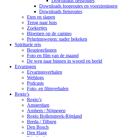
Downloads fietsroutes
Downloads looproutes en voorzieningen
Downloads fietsroutes
Eten en slapen
Terug naar huis
Zoekertjes
Bloemen op de camino
Pelgrimswegen: nader bekeken
Spirituele reis
Bespiegelingen
Foto en film van de maand
De weg naar binnen in woord en beeld
Ervaringen
Ervaringsverhalen
Weblogs
Podcasts
Foto- en filmverhalen
Regio’s
Regio’s
Amsterdam
Arnhem / Nijmegen
Regio Bollenstreek-Rijnland
Breda / Tilburg
Den Bosch
Den Haag