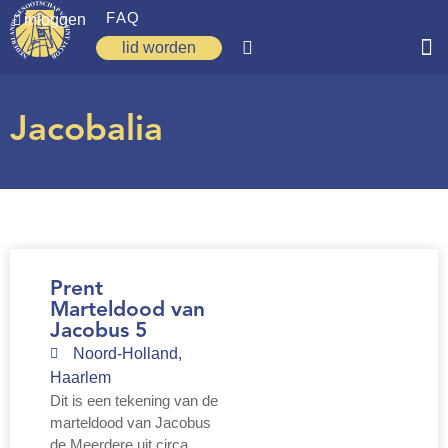
FAQ
inloggen
lid worden
Home
Jacobalia
Zoeken
Over ons
Op weg
Spirituele reis
Prent
Ervaringen
Marteldood van
Jacobus 5
Regio’s
Noord-Holland
,
Haarlem
Nieuws
Dit is een tekening van de
marteldood van Jacobus
Agenda
de Meerdere uit circa