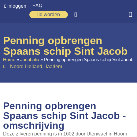
FAQ
inloggen
lid worden
Home
Penning opbrengen
Zoeken
Spaans schip Sint Jacob
Over ons
Home
»
Jacobalia
»
Penning opbrengen Spaans schip Sint Jacob
Noord-Holland
,
Haarlem
Op weg
Spirituele reis
Ervaringen
Penning opbrengen
Regio’s
Spaans schip Sint Jacob -
Nieuws
omschrijving
Agenda
Deze zilveren penning is in 1602 door Utenwael in Hoorn