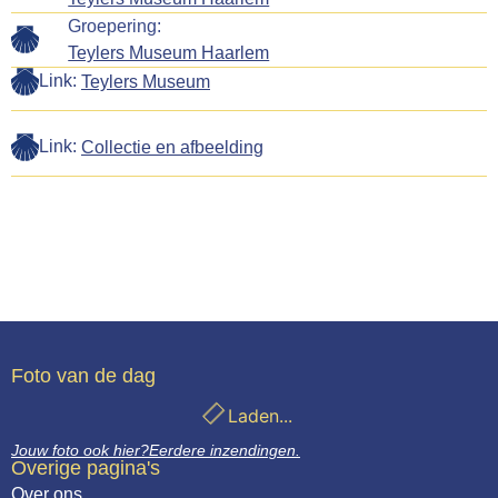
Groepering:
Teylers Museum Haarlem
Link:
Teylers Museum
Link:
Collectie en afbeelding
Foto van de dag
Laden...
Jouw foto ook hier?
Eerdere inzendingen.
Overige pagina's
Over ons