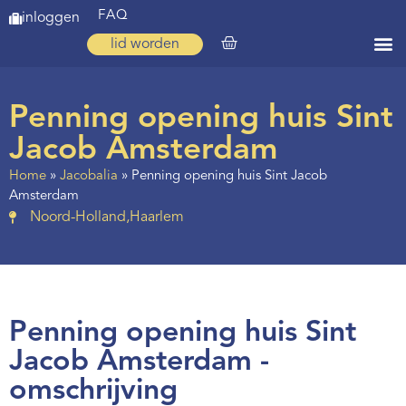
FAQ
inloggen
lid worden
Home
Penning opening huis Sint
Zoeken
Jacob Amsterdam
Over ons
Home
»
Jacobalia
»
Penning opening huis Sint Jacob
Amsterdam
Op weg
Noord-Holland
,
Haarlem
Spirituele reis
Ervaringen
Regio’s
Penning opening huis Sint
Nieuws
Jacob Amsterdam -
omschrijving
Agenda