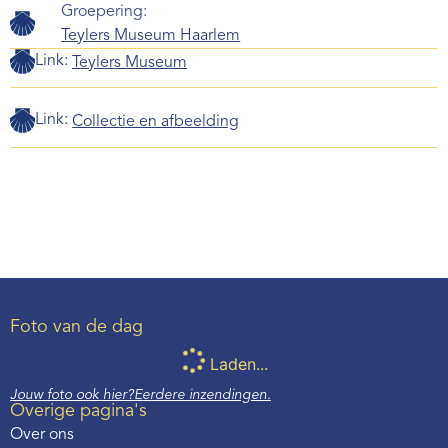
Groepering:
Teylers Museum Haarlem
Link:
Teylers Museum
Link:
Collectie en afbeelding
Foto van de dag
Laden...
Jouw foto ook hier?
Eerdere inzendingen.
Overige pagina's
Over ons