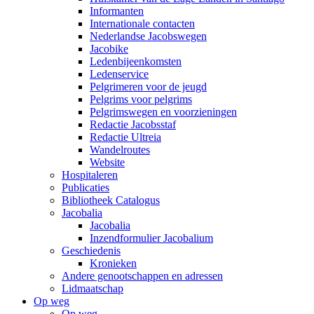
Informanten
Internationale contacten
Nederlandse Jacobswegen
Jacobike
Ledenbijeenkomsten
Ledenservice
Pelgrimeren voor de jeugd
Pelgrims voor pelgrims
Pelgrimswegen en voorzieningen
Redactie Jacobsstaf
Redactie Ultreia
Wandelroutes
Website
Hospitaleren
Publicaties
Bibliotheek Catalogus
Jacobalia
Jacobalia
Inzendformulier Jacobalium
Geschiedenis
Kronieken
Andere genootschappen en adressen
Lidmaatschap
Op weg
Op weg