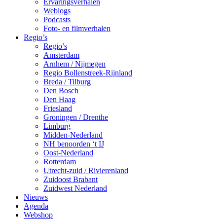
Ervaringsverhalen
Weblogs
Podcasts
Foto- en filmverhalen
Regio’s
Regio’s
Amsterdam
Arnhem / Nijmegen
Regio Bollenstreek-Rijnland
Breda / Tilburg
Den Bosch
Den Haag
Friesland
Groningen / Drenthe
Limburg
Midden-Nederland
NH benoorden ‘t IJ
Oost-Nederland
Rotterdam
Utrecht-zuid / Rivierenland
Zuidoost Brabant
Zuidwest Nederland
Nieuws
Agenda
Webshop