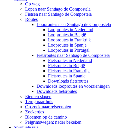
Op weg
Lopen naar Santiago de Compostela
Fietsen naar Santiago de Compostela
Routes
Looproutes naar Santiago de Compostela
Looproutes in Nederland
Looproutes in België
Looproutes in Frankrijk
Looproutes in Spanje
Looproutes in Portugal
Fietsroutes naar Santiago de Compostela
Fietsroutes in Nederland
Fietsroutes in België
Fietsroutes in Frankrijk
Fietsroutes in Spanje
Downloads fietsroutes
Downloads looproutes en voorzieningen
Downloads fietsroutes
Eten en slapen
Terug naar huis
Op zoek naar reisgenoten
Zoekertjes
Bloemen op de camino
Pelgrimswegen: nader bekeken
Spirituele reis