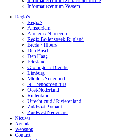
Informatiecentrum St. Jacobiparochie
Informatiecentrum Vessem
Regio’s
Regio’s
Amsterdam
Arnhem / Nijmegen
Regio Bollenstreek-Rijnland
Breda / Tilburg
Den Bosch
Den Haag
Friesland
Groningen / Drenthe
Limburg
Midden-Nederland
NH benoorden ‘t IJ
Oost-Nederland
Rotterdam
Utrecht-zuid / Rivierenland
Zuidoost Brabant
Zuidwest Nederland
Nieuws
Agenda
Webshop
Contact