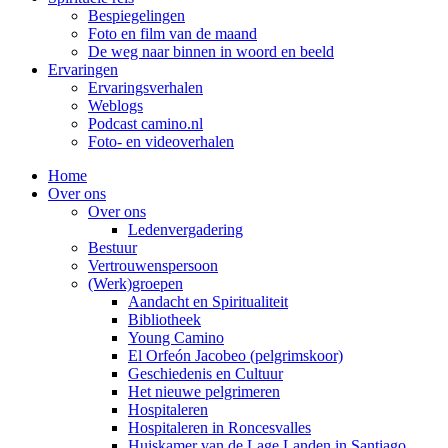
Bespiegelingen
Foto en film van de maand
De weg naar binnen in woord en beeld
Ervaringen
Ervaringsverhalen
Weblogs
Podcast camino.nl
Foto- en videoverhalen
Home
Over ons
Over ons
Ledenvergadering
Bestuur
Vertrouwenspersoon
(Werk)groepen
Aandacht en Spiritualiteit
Bibliotheek
Young Camino
El Orfeón Jacobeo (pelgrimskoor)
Geschiedenis en Cultuur
Het nieuwe pelgrimeren
Hospitaleren
Hospitaleren in Roncesvalles
Huiskamer van de Lage Landen in Santiago