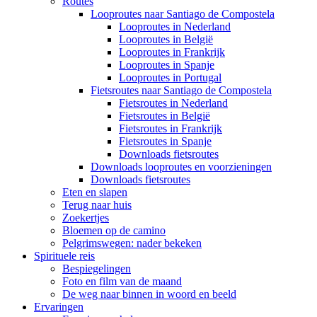
Routes
Looproutes naar Santiago de Compostela
Looproutes in Nederland
Looproutes in België
Looproutes in Frankrijk
Looproutes in Spanje
Looproutes in Portugal
Fietsroutes naar Santiago de Compostela
Fietsroutes in Nederland
Fietsroutes in België
Fietsroutes in Frankrijk
Fietsroutes in Spanje
Downloads fietsroutes
Downloads looproutes en voorzieningen
Downloads fietsroutes
Eten en slapen
Terug naar huis
Zoekertjes
Bloemen op de camino
Pelgrimswegen: nader bekeken
Spirituele reis
Bespiegelingen
Foto en film van de maand
De weg naar binnen in woord en beeld
Ervaringen