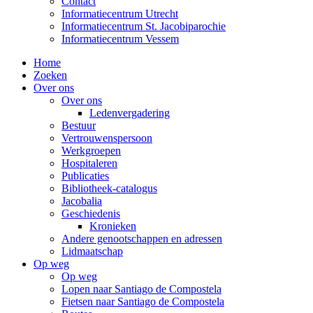
Contact
Informatiecentrum Utrecht
Informatiecentrum St. Jacobiparochie
Informatiecentrum Vessem
Home
Zoeken
Over ons
Over ons
Ledenvergadering
Bestuur
Vertrouwenspersoon
Werkgroepen
Hospitaleren
Publicaties
Bibliotheek-catalogus
Jacobalia
Geschiedenis
Kronieken
Andere genootschappen en adressen
Lidmaatschap
Op weg
Op weg
Lopen naar Santiago de Compostela
Fietsen naar Santiago de Compostela