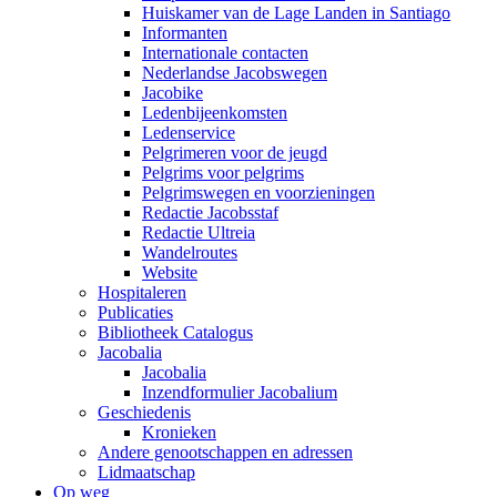
Huiskamer van de Lage Landen in Santiago
Informanten
Internationale contacten
Nederlandse Jacobswegen
Jacobike
Ledenbijeenkomsten
Ledenservice
Pelgrimeren voor de jeugd
Pelgrims voor pelgrims
Pelgrimswegen en voorzieningen
Redactie Jacobsstaf
Redactie Ultreia
Wandelroutes
Website
Hospitaleren
Publicaties
Bibliotheek Catalogus
Jacobalia
Jacobalia
Inzendformulier Jacobalium
Geschiedenis
Kronieken
Andere genootschappen en adressen
Lidmaatschap
Op weg