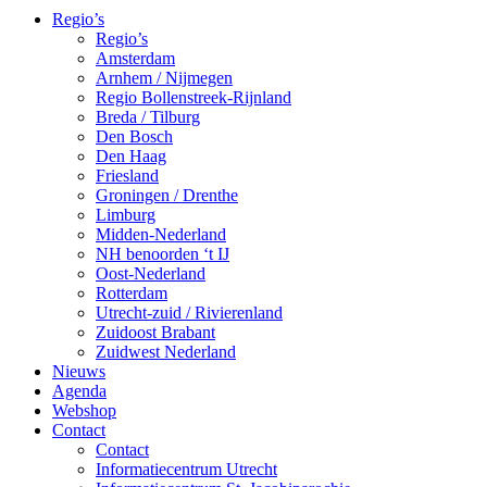
Regio’s
Regio’s
Amsterdam
Arnhem / Nijmegen
Regio Bollenstreek-Rijnland
Breda / Tilburg
Den Bosch
Den Haag
Friesland
Groningen / Drenthe
Limburg
Midden-Nederland
NH benoorden ‘t IJ
Oost-Nederland
Rotterdam
Utrecht-zuid / Rivierenland
Zuidoost Brabant
Zuidwest Nederland
Nieuws
Agenda
Webshop
Contact
Contact
Informatiecentrum Utrecht