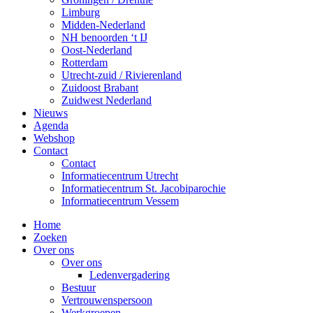
Limburg
Midden-Nederland
NH benoorden ‘t IJ
Oost-Nederland
Rotterdam
Utrecht-zuid / Rivierenland
Zuidoost Brabant
Zuidwest Nederland
Nieuws
Agenda
Webshop
Contact
Contact
Informatiecentrum Utrecht
Informatiecentrum St. Jacobiparochie
Informatiecentrum Vessem
Home
Zoeken
Over ons
Over ons
Ledenvergadering
Bestuur
Vertrouwenspersoon
Werkgroepen