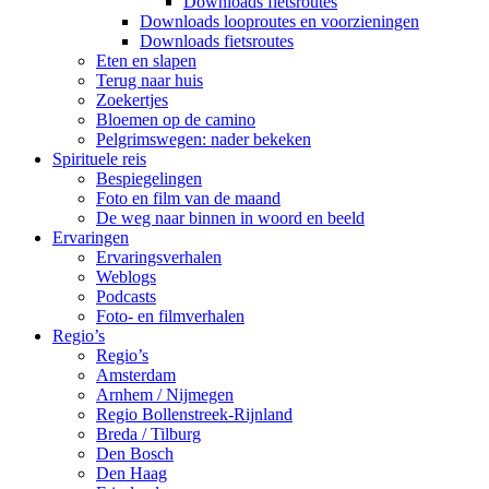
Downloads fietsroutes
Downloads looproutes en voorzieningen
Downloads fietsroutes
Eten en slapen
Terug naar huis
Zoekertjes
Bloemen op de camino
Pelgrimswegen: nader bekeken
Spirituele reis
Bespiegelingen
Foto en film van de maand
De weg naar binnen in woord en beeld
Ervaringen
Ervaringsverhalen
Weblogs
Podcasts
Foto- en filmverhalen
Regio’s
Regio’s
Amsterdam
Arnhem / Nijmegen
Regio Bollenstreek-Rijnland
Breda / Tilburg
Den Bosch
Den Haag