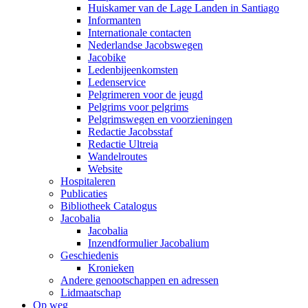
Huiskamer van de Lage Landen in Santiago
Informanten
Internationale contacten
Nederlandse Jacobswegen
Jacobike
Ledenbijeenkomsten
Ledenservice
Pelgrimeren voor de jeugd
Pelgrims voor pelgrims
Pelgrimswegen en voorzieningen
Redactie Jacobsstaf
Redactie Ultreia
Wandelroutes
Website
Hospitaleren
Publicaties
Bibliotheek Catalogus
Jacobalia
Jacobalia
Inzendformulier Jacobalium
Geschiedenis
Kronieken
Andere genootschappen en adressen
Lidmaatschap
Op weg