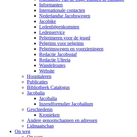
Informanten
Internationale contacten
Nederlandse Jacobswegen
Jacobike
Ledenbijeenkomsten
Ledenservice
Pelgrimeren voor de jeugd
Pelgrims voor pelgrims
Pelgrimswegen en voorzieningen
Redactie Jacobsstaf
Redactie Ultreia
Wandelroutes
Website
Hospitaleren
Publicaties
Bibliotheek Catalogus
Jacobalia
Jacobalia
Inzendformulier Jacobalium
Geschiedenis
Kronieken
Andere genootschappen en adressen
Lidmaatschap
Op weg
Op weg