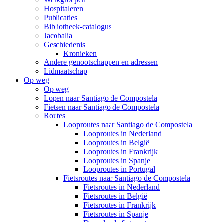
Hospitaleren
Publicaties
Bibliotheek-catalogus
Jacobalia
Geschiedenis
Kronieken
Andere genootschappen en adressen
Lidmaatschap
Op weg
Op weg
Lopen naar Santiago de Compostela
Fietsen naar Santiago de Compostela
Routes
Looproutes naar Santiago de Compostela
Looproutes in Nederland
Looproutes in België
Looproutes in Frankrijk
Looproutes in Spanje
Looproutes in Portugal
Fietsroutes naar Santiago de Compostela
Fietsroutes in Nederland
Fietsroutes in België
Fietsroutes in Frankrijk
Fietsroutes in Spanje