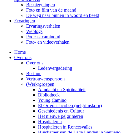
Bespiegelingen
Foto en film van de maand
De weg naar binnen in woord en beeld
Ervaringen
Ervaringsverhalen
Weblogs
Podcast camino.nl
Foto- en videoverhalen
Home
Over ons
Over ons
Ledenvergadering
Bestuur
Vertrouwenspersoon
(Werk)groepen
Aandacht en Spiritualiteit
Bibliotheek
Young Camino
El Orfeón Jacobeo (pelgrimskoor)
Geschiedenis en Cultuur
Het nieuwe pelgrimeren
Hospitaleren
Hospitaleren in Roncesvalles
Huiskamer van de Lage Landen in Santiago