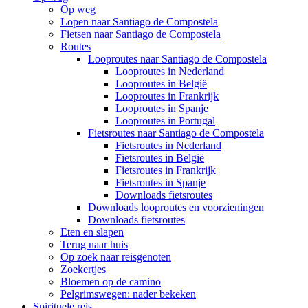
Op weg
Lopen naar Santiago de Compostela
Fietsen naar Santiago de Compostela
Routes
Looproutes naar Santiago de Compostela
Looproutes in Nederland
Looproutes in België
Looproutes in Frankrijk
Looproutes in Spanje
Looproutes in Portugal
Fietsroutes naar Santiago de Compostela
Fietsroutes in Nederland
Fietsroutes in België
Fietsroutes in Frankrijk
Fietsroutes in Spanje
Downloads fietsroutes
Downloads looproutes en voorzieningen
Downloads fietsroutes
Eten en slapen
Terug naar huis
Op zoek naar reisgenoten
Zoekertjes
Bloemen op de camino
Pelgrimswegen: nader bekeken
Spirituele reis