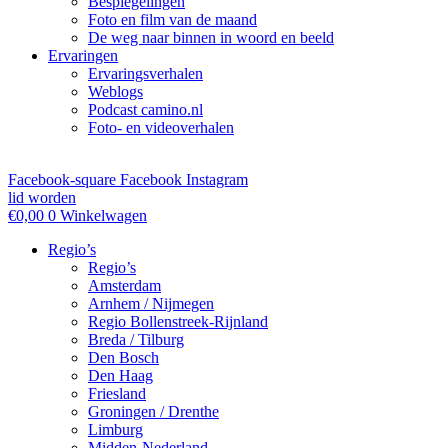
Bespiegelingen
Foto en film van de maand
De weg naar binnen in woord en beeld
Ervaringen
Ervaringsverhalen
Weblogs
Podcast camino.nl
Foto- en videoverhalen
Facebook-square
Facebook
Instagram
lid worden
€
0,00
0
Winkelwagen
Regio’s
Regio’s
Amsterdam
Arnhem / Nijmegen
Regio Bollenstreek-Rijnland
Breda / Tilburg
Den Bosch
Den Haag
Friesland
Groningen / Drenthe
Limburg
Midden-Nederland