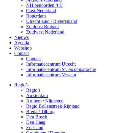
NH benoorden ‘t IJ
Oost-Nederland
Rotterdam
Utrecht-zuid / Rivierenland
Zuidoost Brabant
Zuidwest Nederland
Nieuws
Agenda
Webshop
Contact
Contact
Informatiecentrum Utrecht
Informatiecentrum St. Jacobiparochie
Informatiecentrum Vessem
Regio’s
Regio’s
Amsterdam
Arnhem / Nijmegen
Regio Bollenstreek-Rijnland
Breda / Tilburg
Den Bosch
Den Haag
Friesland
Groningen / Drenthe