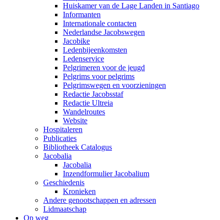
Huiskamer van de Lage Landen in Santiago
Informanten
Internationale contacten
Nederlandse Jacobswegen
Jacobike
Ledenbijeenkomsten
Ledenservice
Pelgrimeren voor de jeugd
Pelgrims voor pelgrims
Pelgrimswegen en voorzieningen
Redactie Jacobsstaf
Redactie Ultreia
Wandelroutes
Website
Hospitaleren
Publicaties
Bibliotheek Catalogus
Jacobalia
Jacobalia
Inzendformulier Jacobalium
Geschiedenis
Kronieken
Andere genootschappen en adressen
Lidmaatschap
Op weg