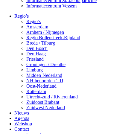
Informatiecentrum St. Jacobiparochie
Informatiecentrum Vessem
Regio’s
Regio’s
Amsterdam
Arnhem / Nijmegen
Regio Bollenstreek-Rijnland
Breda / Tilburg
Den Bosch
Den Haag
Friesland
Groningen / Drenthe
Limburg
Midden-Nederland
NH benoorden ‘t IJ
Oost-Nederland
Rotterdam
Utrecht-zuid / Rivierenland
Zuidoost Brabant
Zuidwest Nederland
Nieuws
Agenda
Webshop
Contact