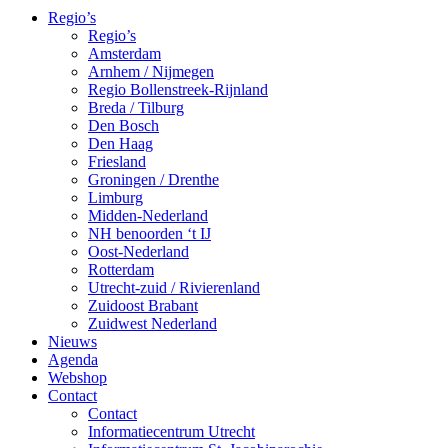
Regio’s
Regio’s
Amsterdam
Arnhem / Nijmegen
Regio Bollenstreek-Rijnland
Breda / Tilburg
Den Bosch
Den Haag
Friesland
Groningen / Drenthe
Limburg
Midden-Nederland
NH benoorden ‘t IJ
Oost-Nederland
Rotterdam
Utrecht-zuid / Rivierenland
Zuidoost Brabant
Zuidwest Nederland
Nieuws
Agenda
Webshop
Contact
Contact
Informatiecentrum Utrecht