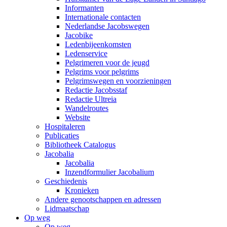
Informanten
Internationale contacten
Nederlandse Jacobswegen
Jacobike
Ledenbijeenkomsten
Ledenservice
Pelgrimeren voor de jeugd
Pelgrims voor pelgrims
Pelgrimswegen en voorzieningen
Redactie Jacobsstaf
Redactie Ultreia
Wandelroutes
Website
Hospitaleren
Publicaties
Bibliotheek Catalogus
Jacobalia
Jacobalia
Inzendformulier Jacobalium
Geschiedenis
Kronieken
Andere genootschappen en adressen
Lidmaatschap
Op weg
Op weg