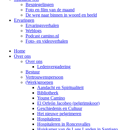
Bespiegelingen
Foto en film van de maand
De weg naar binnen in woord en beeld
Ervaringen
Ervaringsverhalen
Weblogs
Podcast camino.nl
Foto- en videoverhalen
Home
Over ons
Over ons
Ledenvergadering
Bestuur
Vertrouwenspersoon
(Werk)groepen
Aandacht en Spiritualiteit
Bibliotheek
Young Camino
El Orfeón Jacobeo (pelgrimskoor)
Geschiedenis en Cultuur
Het nieuwe pelgrimeren
Hospitaleren
Hospitaleren in Roncesvalles
Huiskamer van de Lage Landen in Santiago