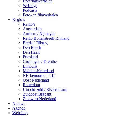
Ervaringsverhalen
Weblogs
Podcasts
Foto- en filmverhalen
Regio’s
Regio’s
Amsterdam
Arnhem / Nijmegen
Regio Bollenstreek-Rijnland
Breda / Tilburg
Den Bosch
Den Haag
Friesland
Groningen / Drenthe
Limburg
Midden-Nederland
NH benoorden ‘t IJ
Oost-Nederland
Rotterdam
Utrecht-zuid / Rivierenland
Zuidoost Brabant
Zuidwest Nederland
Nieuws
Agenda
Webshop