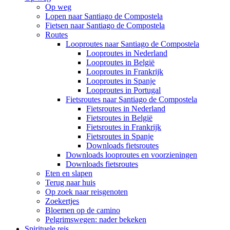
Op weg
Lopen naar Santiago de Compostela
Fietsen naar Santiago de Compostela
Routes
Looproutes naar Santiago de Compostela
Looproutes in Nederland
Looproutes in België
Looproutes in Frankrijk
Looproutes in Spanje
Looproutes in Portugal
Fietsroutes naar Santiago de Compostela
Fietsroutes in Nederland
Fietsroutes in België
Fietsroutes in Frankrijk
Fietsroutes in Spanje
Downloads fietsroutes
Downloads looproutes en voorzieningen
Downloads fietsroutes
Eten en slapen
Terug naar huis
Op zoek naar reisgenoten
Zoekertjes
Bloemen op de camino
Pelgrimswegen: nader bekeken
Spirituele reis