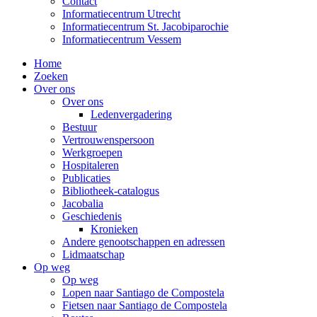
Contact
Informatiecentrum Utrecht
Informatiecentrum St. Jacobiparochie
Informatiecentrum Vessem
Home
Zoeken
Over ons
Over ons
Ledenvergadering
Bestuur
Vertrouwenspersoon
Werkgroepen
Hospitaleren
Publicaties
Bibliotheek-catalogus
Jacobalia
Geschiedenis
Kronieken
Andere genootschappen en adressen
Lidmaatschap
Op weg
Op weg
Lopen naar Santiago de Compostela
Fietsen naar Santiago de Compostela