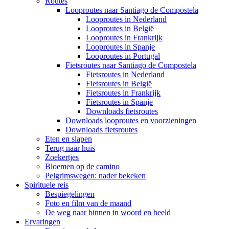
Routes
Looproutes naar Santiago de Compostela
Looproutes in Nederland
Looproutes in België
Looproutes in Frankrijk
Looproutes in Spanje
Looproutes in Portugal
Fietsroutes naar Santiago de Compostela
Fietsroutes in Nederland
Fietsroutes in België
Fietsroutes in Frankrijk
Fietsroutes in Spanje
Downloads fietsroutes
Downloads looproutes en voorzieningen
Downloads fietsroutes
Eten en slapen
Terug naar huis
Zoekertjes
Bloemen op de camino
Pelgrimswegen: nader bekeken
Spirituele reis
Bespiegelingen
Foto en film van de maand
De weg naar binnen in woord en beeld
Ervaringen