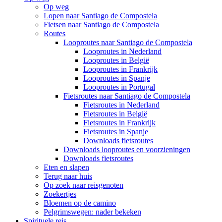
Op weg
Lopen naar Santiago de Compostela
Fietsen naar Santiago de Compostela
Routes
Looproutes naar Santiago de Compostela
Looproutes in Nederland
Looproutes in België
Looproutes in Frankrijk
Looproutes in Spanje
Looproutes in Portugal
Fietsroutes naar Santiago de Compostela
Fietsroutes in Nederland
Fietsroutes in België
Fietsroutes in Frankrijk
Fietsroutes in Spanje
Downloads fietsroutes
Downloads looproutes en voorzieningen
Downloads fietsroutes
Eten en slapen
Terug naar huis
Op zoek naar reisgenoten
Zoekertjes
Bloemen op de camino
Pelgrimswegen: nader bekeken
Spirituele reis