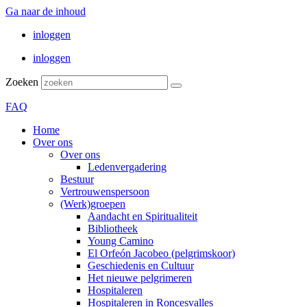
Ga naar de inhoud
inloggen
inloggen
Zoeken
FAQ
Home
Over ons
Over ons
Ledenvergadering
Bestuur
Vertrouwenspersoon
(Werk)groepen
Aandacht en Spiritualiteit
Bibliotheek
Young Camino
El Orfeón Jacobeo (pelgrimskoor)
Geschiedenis en Cultuur
Het nieuwe pelgrimeren
Hospitaleren
Hospitaleren in Roncesvalles