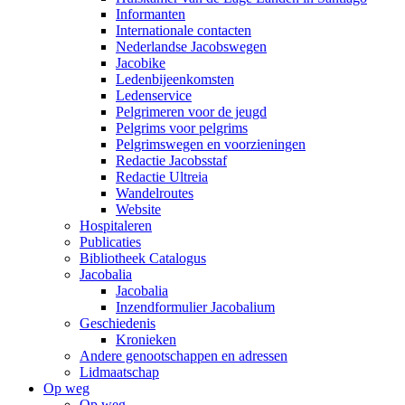
Informanten
Internationale contacten
Nederlandse Jacobswegen
Jacobike
Ledenbijeenkomsten
Ledenservice
Pelgrimeren voor de jeugd
Pelgrims voor pelgrims
Pelgrimswegen en voorzieningen
Redactie Jacobsstaf
Redactie Ultreia
Wandelroutes
Website
Hospitaleren
Publicaties
Bibliotheek Catalogus
Jacobalia
Jacobalia
Inzendformulier Jacobalium
Geschiedenis
Kronieken
Andere genootschappen en adressen
Lidmaatschap
Op weg
Op weg