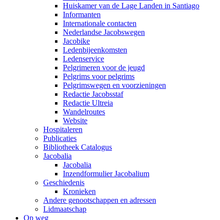
Huiskamer van de Lage Landen in Santiago
Informanten
Internationale contacten
Nederlandse Jacobswegen
Jacobike
Ledenbijeenkomsten
Ledenservice
Pelgrimeren voor de jeugd
Pelgrims voor pelgrims
Pelgrimswegen en voorzieningen
Redactie Jacobsstaf
Redactie Ultreia
Wandelroutes
Website
Hospitaleren
Publicaties
Bibliotheek Catalogus
Jacobalia
Jacobalia
Inzendformulier Jacobalium
Geschiedenis
Kronieken
Andere genootschappen en adressen
Lidmaatschap
Op weg