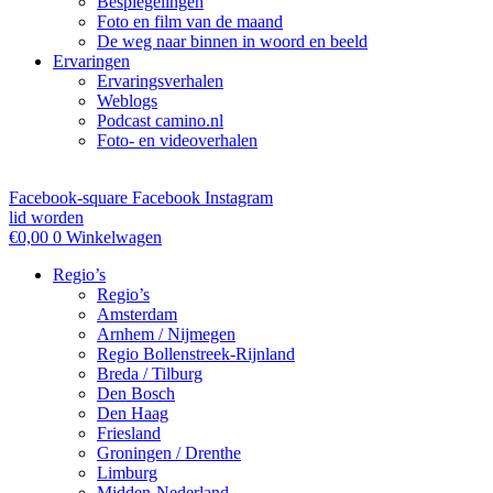
Bespiegelingen
Foto en film van de maand
De weg naar binnen in woord en beeld
Ervaringen
Ervaringsverhalen
Weblogs
Podcast camino.nl
Foto- en videoverhalen
Facebook-square
Facebook
Instagram
lid worden
€
0,00
0
Winkelwagen
Regio’s
Regio’s
Amsterdam
Arnhem / Nijmegen
Regio Bollenstreek-Rijnland
Breda / Tilburg
Den Bosch
Den Haag
Friesland
Groningen / Drenthe
Limburg
Midden-Nederland