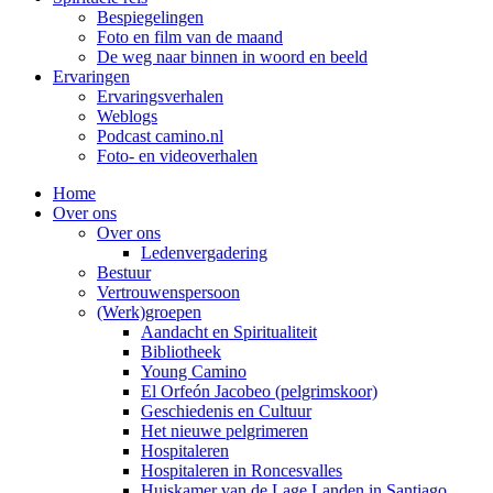
Bespiegelingen
Foto en film van de maand
De weg naar binnen in woord en beeld
Ervaringen
Ervaringsverhalen
Weblogs
Podcast camino.nl
Foto- en videoverhalen
Home
Over ons
Over ons
Ledenvergadering
Bestuur
Vertrouwenspersoon
(Werk)groepen
Aandacht en Spiritualiteit
Bibliotheek
Young Camino
El Orfeón Jacobeo (pelgrimskoor)
Geschiedenis en Cultuur
Het nieuwe pelgrimeren
Hospitaleren
Hospitaleren in Roncesvalles
Huiskamer van de Lage Landen in Santiago