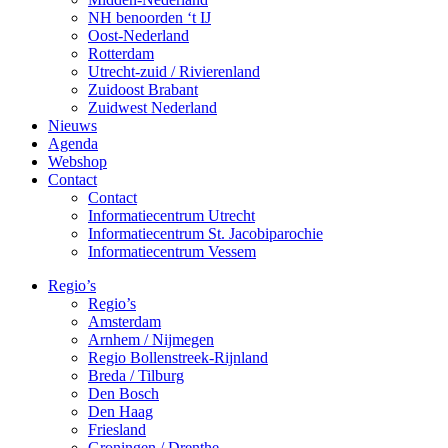
NH benoorden ‘t IJ
Oost-Nederland
Rotterdam
Utrecht-zuid / Rivierenland
Zuidoost Brabant
Zuidwest Nederland
Nieuws
Agenda
Webshop
Contact
Contact
Informatiecentrum Utrecht
Informatiecentrum St. Jacobiparochie
Informatiecentrum Vessem
Regio’s
Regio’s
Amsterdam
Arnhem / Nijmegen
Regio Bollenstreek-Rijnland
Breda / Tilburg
Den Bosch
Den Haag
Friesland
Groningen / Drenthe