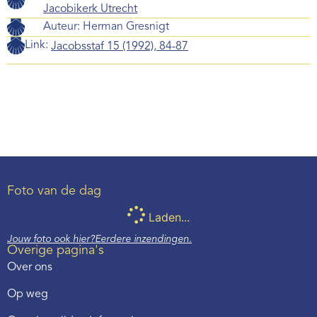
Jacobikerk Utrecht
Auteur:
Herman Gresnigt
Link:
Jacobsstaf 15 (1992), 84-87
Foto van de dag
Laden...
Jouw foto ook hier?
Eerdere inzendingen.
Overige pagina's
Over ons
Op weg