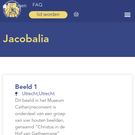
FAQ
inloggen
lid worden
Home
Jacobalia
Zoeken
Over ons
Op weg
Spirituele reis
Beeld 1
Ervaringen
Utrecht
,
Utrecht
Dit beeld in het Museum
Regio’s
Catharijneconvent is
onderdeel van een groep
Nieuws
van vier houten beelden,
genaamd “Christus in de
Agenda
Hof van Gethsemane”