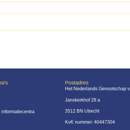
na's
Postadres
Het Nederlands Genootschap v
Janskerkhof 28 a
3512 BN Utrecht
 informatiecentra
KvK nummer: 40447304