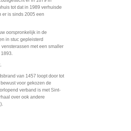
obsgesticht er in 1879 in
uis tot dat in 1989 verhuisde
n er is sinds 2005 een
ouw oorspronkelijk in de
en in stuc gepleisterd
ie vensterassen met een smaller
n 1893.
.
sbrand van 1457 loopt door tot
er bewust voor gekozen de
orlopend verband is met Sint-
erhaal over ook andere
).