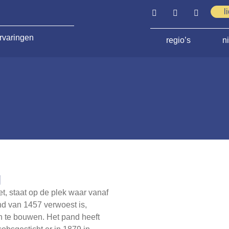
l
rvaringen
regio’s
n
g
t, staat op de plek waar vanaf
nd van 1457 verwoest is,
 te bouwen. Het pand heeft