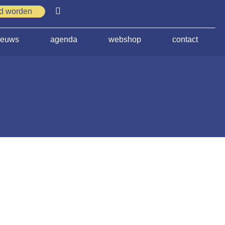
id worden
ieuws
agenda
webshop
contact