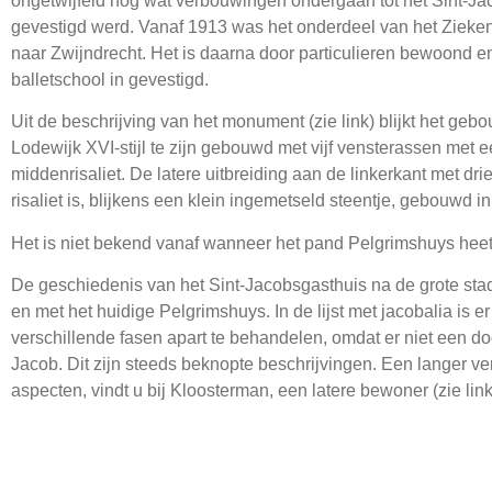
ongetwijfeld nog wat verbouwingen ondergaan tot het Sint-Jac
gevestigd werd. Vanaf 1913 was het onderdeel van het Ziekenh
naar Zwijndrecht. Het is daarna door particulieren bewoond e
balletschool in gevestigd.
Uit de beschrijving van het monument (zie link) blijkt het geb
Lodewijk XVI-stijl te zijn gebouwd met vijf vensterassen met e
middenrisaliet. De latere uitbreiding aan de linkerkant met dr
risaliet is, blijkens een klein ingemetseld steentje, gebouwd i
Het is niet bekend vanaf wanneer het pand Pelgrimshuys heet
De geschiedenis van het Sint-Jacobsgasthuis na de grote stad
en met het huidige Pelgrimshuys. In de lijst met jacobalia is 
verschillende fasen apart te behandelen, omdat er niet een do
Jacob. Dit zijn steeds beknopte beschrijvingen. Een langer v
aspecten, vindt u bij Kloosterman, een latere bewoner (zie link