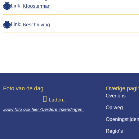
Link:
Kloosterman
Link:
Beschrijving
Foto van de dag
Overige pagi
Over ons
Laden...
Op weg
Jouw foto ook hier?
Eerdere inzendingen.
Openingstijden
Regio’s