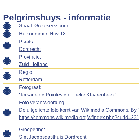
Pelgrimshuys - informatie
Straat: Grotekerksbuurt
Huisnummer: Nov-13
Plaats:
Dordrecht
Provincie:
Zuid-Holland
Regio:
Rotterdam
Fotograaf:
'Torsade de Pointes en Tineke Klaarenbeek'
Foto verantwoording:
De uitgelichte foto komt van Wikimedia Commons. By
https://commons.wikimedia.org/w/index.php?curid=23
Groepering:
Sint Jacobsgasthuis Dordrecht