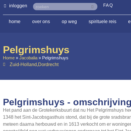
FAQ
inloggen
home
over ons
op weg
spirituele reis
e
Pelgrimshuys
Home
»
Jacobalia
»
Pelgrimshuys
Zuid-Holland
,
Dordrecht
Pelgrimshuys - omschrijvin
Het pand aan de Grotekerksbuurt dat nu Het Pelgrimshuys hee
1348 het Sint-Jacobsgasthuis stond, dat bij de grote sradsbra
meteen daarna herbouwd en in 1613 verkocht om er woningen