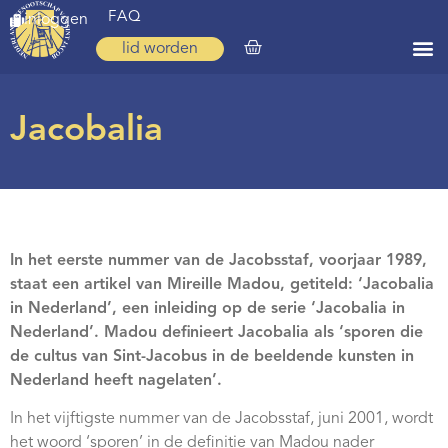
FAQ
inloggen
lid worden
Home
Jacobalia
Zoeken
Over ons
Op weg
In het eerste nummer van de Jacobsstaf, voorjaar 1989,
Spirituele reis
staat een artikel van Mireille Madou, getiteld: ‘Jacobalia
Ervaringen
in Nederland’, een inleiding op de serie ‘Jacobalia in
Nederland’. Madou definieert Jacobalia als ‘sporen die
Regio’s
de cultus van Sint-Jacobus in de beeldende kunsten in
Nederland heeft nagelaten’.
Nieuws
In het vijftigste nummer van de Jacobsstaf, juni 2001, wordt
Agenda
het woord ‘sporen’ in de definitie van Madou nader