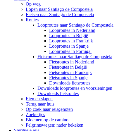
Op weg
Lopen naar Santiago de Compostela
Fietsen naar Santiago de Compostela
Routes
Looproutes naar Santiago de Compostela
Looproutes in Nederland
Looproutes in België
Looproutes in Frankrijk
Looproutes in Spanje
Looproutes in Portugal
Fietsroutes naar Santiago de Compostela
Fietsroutes in Nederland
Fietsroutes in België
Fietsroutes in Frankrijk
Fietsroutes in Spanje
Downloads fietsroutes
Downloads looproutes en voorzieningen
Downloads fietsroutes
Eten en slapen
Terug naar huis
Op zoek naar reisgenoten
Zoekertjes
Bloemen op de camino
Pelgrimswegen: nader bekeken
Spirituele reis