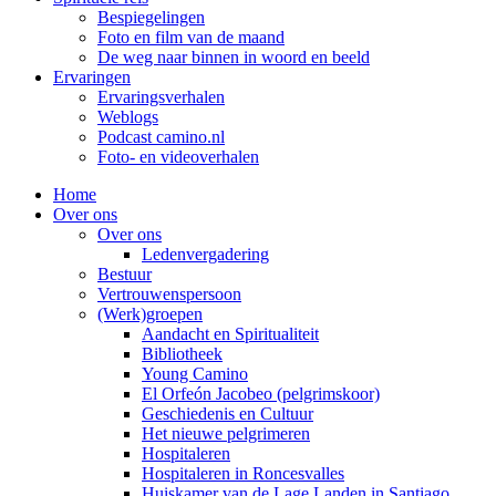
Bespiegelingen
Foto en film van de maand
De weg naar binnen in woord en beeld
Ervaringen
Ervaringsverhalen
Weblogs
Podcast camino.nl
Foto- en videoverhalen
Home
Over ons
Over ons
Ledenvergadering
Bestuur
Vertrouwenspersoon
(Werk)groepen
Aandacht en Spiritualiteit
Bibliotheek
Young Camino
El Orfeón Jacobeo (pelgrimskoor)
Geschiedenis en Cultuur
Het nieuwe pelgrimeren
Hospitaleren
Hospitaleren in Roncesvalles
Huiskamer van de Lage Landen in Santiago