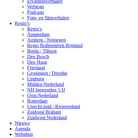
Ervaringsverhalen
Weblogs
Podcasts
Foto- en filmverhalen
Regio’s
Regio’s
Amsterdam
Arnhem / Nijmegen
Regio Bollenstreek-Rijnland
Breda / Tilburg
Den Bosch
Den Haag
Friesland
Groningen / Drenthe
Limburg
Midden-Nederland
NH benoorden ‘t IJ
Oost-Nederland
Rotterdam
Utrecht-zuid / Rivierenland
Zuidoost Brabant
Zuidwest Nederland
Nieuws
Agenda
Webshop