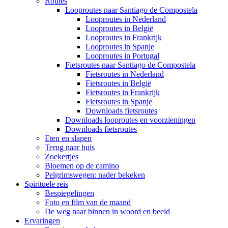
Routes
Looproutes naar Santiago de Compostela
Looproutes in Nederland
Looproutes in België
Looproutes in Frankrijk
Looproutes in Spanje
Looproutes in Portugal
Fietsroutes naar Santiago de Compostela
Fietsroutes in Nederland
Fietsroutes in België
Fietsroutes in Frankrijk
Fietsroutes in Spanje
Downloads fietsroutes
Downloads looproutes en voorzieningen
Downloads fietsroutes
Eten en slapen
Terug naar huis
Zoekertjes
Bloemen op de camino
Pelgrimswegen: nader bekeken
Spirituele reis
Bespiegelingen
Foto en film van de maand
De weg naar binnen in woord en beeld
Ervaringen