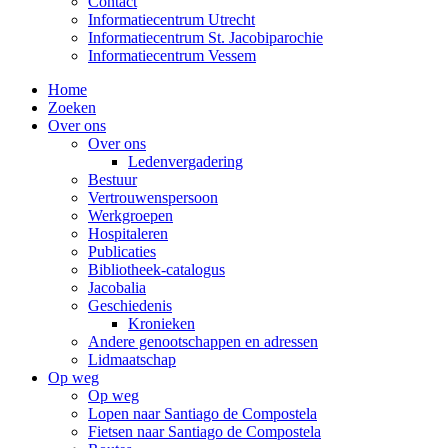
Contact
Informatiecentrum Utrecht
Informatiecentrum St. Jacobiparochie
Informatiecentrum Vessem
Home
Zoeken
Over ons
Over ons
Ledenvergadering
Bestuur
Vertrouwenspersoon
Werkgroepen
Hospitaleren
Publicaties
Bibliotheek-catalogus
Jacobalia
Geschiedenis
Kronieken
Andere genootschappen en adressen
Lidmaatschap
Op weg
Op weg
Lopen naar Santiago de Compostela
Fietsen naar Santiago de Compostela