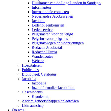
Huiskamer van de Lage Landen in Santiago
Informanten
Internationale contacten
Nederlandse Jacobswegen
Jacobike
Ledenbijeenkomsten
Ledenservice
Pelgrimeren voor de jeugd
Pelgrims voor pelgrims
Pelgrimswegen en voorzieningen
Redactie Jacobsstaf
Redactie Ultreia
Wandelroutes
Website
Hospitaleren
Publicaties
Bibliotheek Catalogus
Jacobalia
Jacobalia
Inzendformulier Jacobalium
Geschiedenis
Kronieken
Andere genootschappen en adressen
Lidmaatschap
Op weg