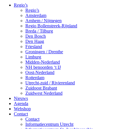
Regio’s
Regio’s
Amsterdam
Arnhem / Nijmegen
Regio Bollenstreek-Rijnland
Breda / Tilburg
Den Bosch
Den Haag
Friesland
Groningen / Drenthe
Limburg
Midden-Nederland
NH benoorden ‘t IJ
Oost-Nederland
Rotterdam
Utrecht-zuid / Rivierenland
Zuidoost Brabant
Zuidwest Nederland
Nieuws
Agenda
Webshop
Contact
Contact
Informatiecentrum Utrecht