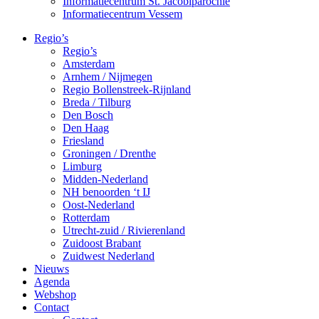
Informatiecentrum St. Jacobiparochie
Informatiecentrum Vessem
Regio’s
Regio’s
Amsterdam
Arnhem / Nijmegen
Regio Bollenstreek-Rijnland
Breda / Tilburg
Den Bosch
Den Haag
Friesland
Groningen / Drenthe
Limburg
Midden-Nederland
NH benoorden ‘t IJ
Oost-Nederland
Rotterdam
Utrecht-zuid / Rivierenland
Zuidoost Brabant
Zuidwest Nederland
Nieuws
Agenda
Webshop
Contact