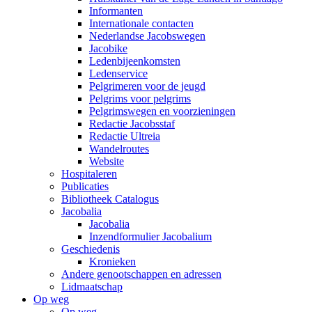
Informanten
Internationale contacten
Nederlandse Jacobswegen
Jacobike
Ledenbijeenkomsten
Ledenservice
Pelgrimeren voor de jeugd
Pelgrims voor pelgrims
Pelgrimswegen en voorzieningen
Redactie Jacobsstaf
Redactie Ultreia
Wandelroutes
Website
Hospitaleren
Publicaties
Bibliotheek Catalogus
Jacobalia
Jacobalia
Inzendformulier Jacobalium
Geschiedenis
Kronieken
Andere genootschappen en adressen
Lidmaatschap
Op weg
Op weg