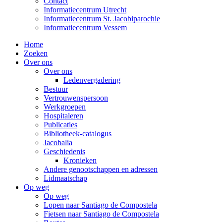
Contact
Informatiecentrum Utrecht
Informatiecentrum St. Jacobiparochie
Informatiecentrum Vessem
Home
Zoeken
Over ons
Over ons
Ledenvergadering
Bestuur
Vertrouwenspersoon
Werkgroepen
Hospitaleren
Publicaties
Bibliotheek-catalogus
Jacobalia
Geschiedenis
Kronieken
Andere genootschappen en adressen
Lidmaatschap
Op weg
Op weg
Lopen naar Santiago de Compostela
Fietsen naar Santiago de Compostela