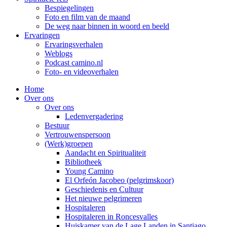
Bespiegelingen
Foto en film van de maand
De weg naar binnen in woord en beeld
Ervaringen
Ervaringsverhalen
Weblogs
Podcast camino.nl
Foto- en videoverhalen
Home
Over ons
Over ons
Ledenvergadering
Bestuur
Vertrouwenspersoon
(Werk)groepen
Aandacht en Spiritualiteit
Bibliotheek
Young Camino
El Orfeón Jacobeo (pelgrimskoor)
Geschiedenis en Cultuur
Het nieuwe pelgrimeren
Hospitaleren
Hospitaleren in Roncesvalles
Huiskamer van de Lage Landen in Santiago