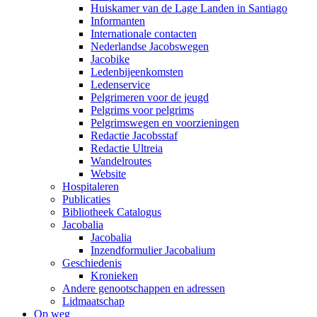
Huiskamer van de Lage Landen in Santiago
Informanten
Internationale contacten
Nederlandse Jacobswegen
Jacobike
Ledenbijeenkomsten
Ledenservice
Pelgrimeren voor de jeugd
Pelgrims voor pelgrims
Pelgrimswegen en voorzieningen
Redactie Jacobsstaf
Redactie Ultreia
Wandelroutes
Website
Hospitaleren
Publicaties
Bibliotheek Catalogus
Jacobalia
Jacobalia
Inzendformulier Jacobalium
Geschiedenis
Kronieken
Andere genootschappen en adressen
Lidmaatschap
Op weg