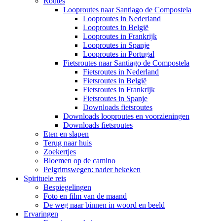
Routes
Looproutes naar Santiago de Compostela
Looproutes in Nederland
Looproutes in België
Looproutes in Frankrijk
Looproutes in Spanje
Looproutes in Portugal
Fietsroutes naar Santiago de Compostela
Fietsroutes in Nederland
Fietsroutes in België
Fietsroutes in Frankrijk
Fietsroutes in Spanje
Downloads fietsroutes
Downloads looproutes en voorzieningen
Downloads fietsroutes
Eten en slapen
Terug naar huis
Zoekertjes
Bloemen op de camino
Pelgrimswegen: nader bekeken
Spirituele reis
Bespiegelingen
Foto en film van de maand
De weg naar binnen in woord en beeld
Ervaringen