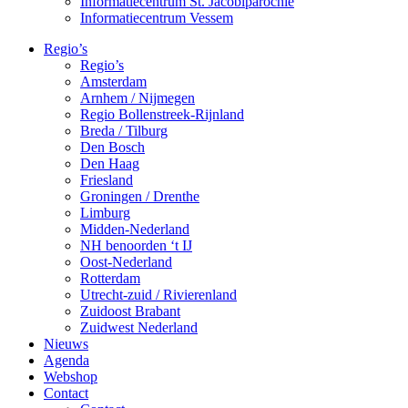
Informatiecentrum St. Jacobiparochie
Informatiecentrum Vessem
Regio’s
Regio’s
Amsterdam
Arnhem / Nijmegen
Regio Bollenstreek-Rijnland
Breda / Tilburg
Den Bosch
Den Haag
Friesland
Groningen / Drenthe
Limburg
Midden-Nederland
NH benoorden ‘t IJ
Oost-Nederland
Rotterdam
Utrecht-zuid / Rivierenland
Zuidoost Brabant
Zuidwest Nederland
Nieuws
Agenda
Webshop
Contact