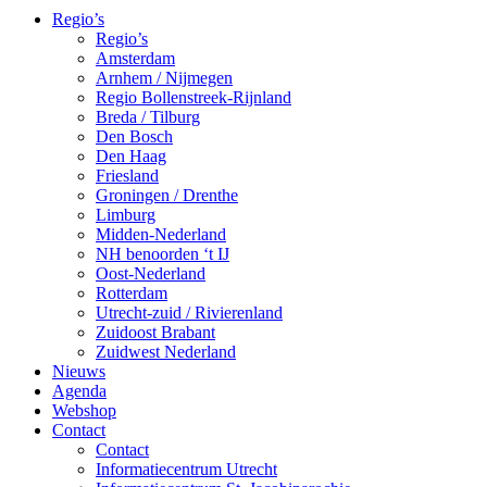
Regio’s
Regio’s
Amsterdam
Arnhem / Nijmegen
Regio Bollenstreek-Rijnland
Breda / Tilburg
Den Bosch
Den Haag
Friesland
Groningen / Drenthe
Limburg
Midden-Nederland
NH benoorden ‘t IJ
Oost-Nederland
Rotterdam
Utrecht-zuid / Rivierenland
Zuidoost Brabant
Zuidwest Nederland
Nieuws
Agenda
Webshop
Contact
Contact
Informatiecentrum Utrecht