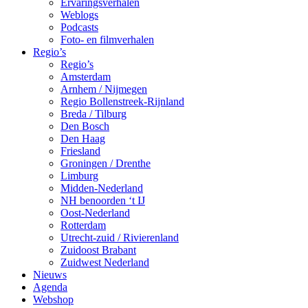
Ervaringsverhalen
Weblogs
Podcasts
Foto- en filmverhalen
Regio’s
Regio’s
Amsterdam
Arnhem / Nijmegen
Regio Bollenstreek-Rijnland
Breda / Tilburg
Den Bosch
Den Haag
Friesland
Groningen / Drenthe
Limburg
Midden-Nederland
NH benoorden ‘t IJ
Oost-Nederland
Rotterdam
Utrecht-zuid / Rivierenland
Zuidoost Brabant
Zuidwest Nederland
Nieuws
Agenda
Webshop