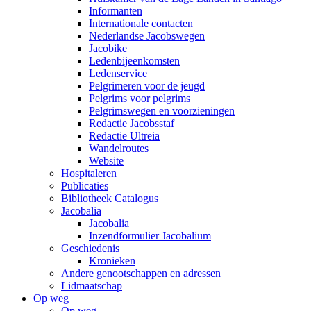
Informanten
Internationale contacten
Nederlandse Jacobswegen
Jacobike
Ledenbijeenkomsten
Ledenservice
Pelgrimeren voor de jeugd
Pelgrims voor pelgrims
Pelgrimswegen en voorzieningen
Redactie Jacobsstaf
Redactie Ultreia
Wandelroutes
Website
Hospitaleren
Publicaties
Bibliotheek Catalogus
Jacobalia
Jacobalia
Inzendformulier Jacobalium
Geschiedenis
Kronieken
Andere genootschappen en adressen
Lidmaatschap
Op weg
Op weg