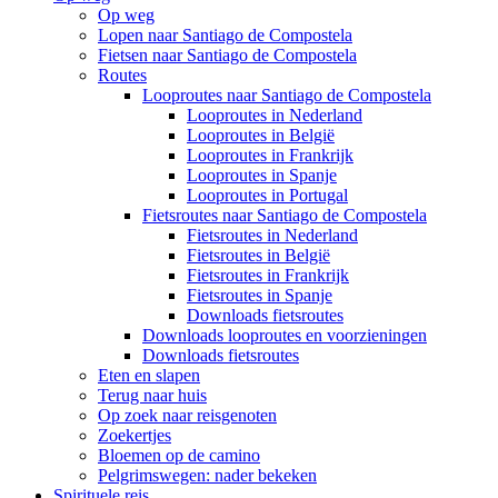
Op weg
Lopen naar Santiago de Compostela
Fietsen naar Santiago de Compostela
Routes
Looproutes naar Santiago de Compostela
Looproutes in Nederland
Looproutes in België
Looproutes in Frankrijk
Looproutes in Spanje
Looproutes in Portugal
Fietsroutes naar Santiago de Compostela
Fietsroutes in Nederland
Fietsroutes in België
Fietsroutes in Frankrijk
Fietsroutes in Spanje
Downloads fietsroutes
Downloads looproutes en voorzieningen
Downloads fietsroutes
Eten en slapen
Terug naar huis
Op zoek naar reisgenoten
Zoekertjes
Bloemen op de camino
Pelgrimswegen: nader bekeken
Spirituele reis