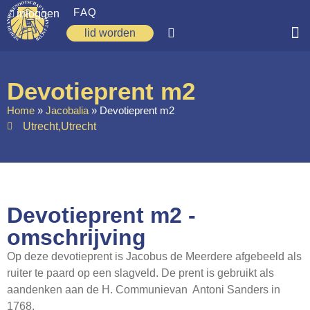
FAQ
inloggen
lid worden
Home
Devotieprent m2
Zoeken
Home
»
Jacobalia
»
Devotieprent m2
Utrecht
,
Utrecht
Over ons
Op weg
Spirituele reis
Devotieprent m2 -
Ervaringen
omschrijving
Regio’s
Op deze devotieprent is Jacobus de Meerdere afgebeeld als
Nieuws
ruiter te paard op een slagveld. De prent is gebruikt als
aandenken aan de H. Communievan Antoni Sanders in
Agenda
1768.