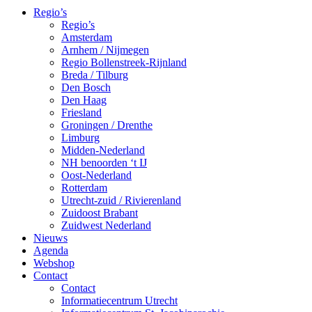
Regio’s
Regio’s
Amsterdam
Arnhem / Nijmegen
Regio Bollenstreek-Rijnland
Breda / Tilburg
Den Bosch
Den Haag
Friesland
Groningen / Drenthe
Limburg
Midden-Nederland
NH benoorden ‘t IJ
Oost-Nederland
Rotterdam
Utrecht-zuid / Rivierenland
Zuidoost Brabant
Zuidwest Nederland
Nieuws
Agenda
Webshop
Contact
Contact
Informatiecentrum Utrecht