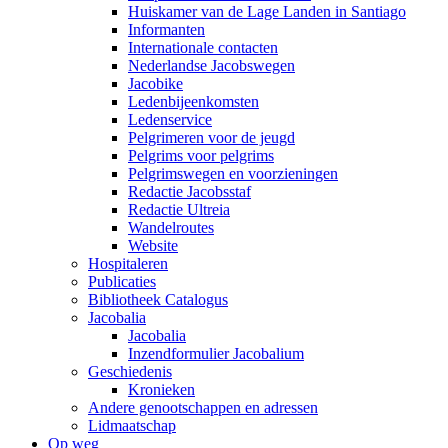
Huiskamer van de Lage Landen in Santiago
Informanten
Internationale contacten
Nederlandse Jacobswegen
Jacobike
Ledenbijeenkomsten
Ledenservice
Pelgrimeren voor de jeugd
Pelgrims voor pelgrims
Pelgrimswegen en voorzieningen
Redactie Jacobsstaf
Redactie Ultreia
Wandelroutes
Website
Hospitaleren
Publicaties
Bibliotheek Catalogus
Jacobalia
Jacobalia
Inzendformulier Jacobalium
Geschiedenis
Kronieken
Andere genootschappen en adressen
Lidmaatschap
Op weg