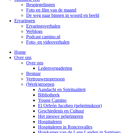
Bespiegelingen
Foto en film van de maand
De weg naar binnen in woord en beeld
Ervaringen
Ervaringsverhalen
Weblogs
Podcast camino.nl
Foto- en videoverhalen
Home
Over ons
Over ons
Ledenvergadering
Bestuur
Vertrouwenspersoon
(Werk)groepen
Aandacht en Spiritualiteit
Bibliotheek
Young Camino
El Orfeón Jacobeo (pelgrimskoor)
Geschiedenis en Cultuur
Het nieuwe pelgrimeren
Hospitaleren
Hospitaleren in Roncesvalles
Huiskamer van de Lage Landen in Santiago