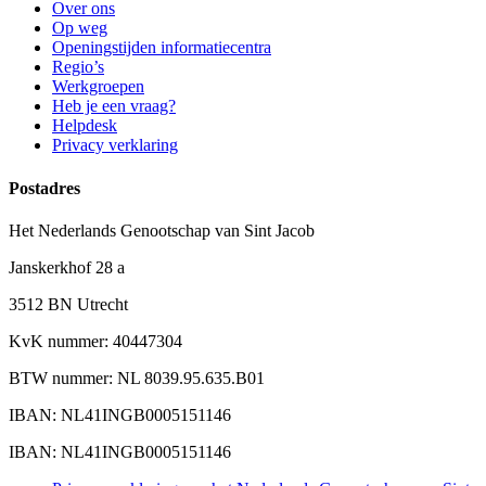
Over ons
Op weg
Openingstijden informatiecentra
Regio’s
Werkgroepen
Heb je een vraag?
Helpdesk
Privacy verklaring
Postadres
Het Nederlands Genootschap van Sint Jacob
Janskerkhof 28 a
3512 BN Utrecht
KvK nummer: 40447304
BTW nummer: NL 8039.95.635.B01
IBAN: NL41INGB0005151146
IBAN: NL41INGB0005151146