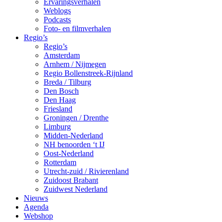
Ervaringsverhalen
Weblogs
Podcasts
Foto- en filmverhalen
Regio’s
Regio’s
Amsterdam
Arnhem / Nijmegen
Regio Bollenstreek-Rijnland
Breda / Tilburg
Den Bosch
Den Haag
Friesland
Groningen / Drenthe
Limburg
Midden-Nederland
NH benoorden ‘t IJ
Oost-Nederland
Rotterdam
Utrecht-zuid / Rivierenland
Zuidoost Brabant
Zuidwest Nederland
Nieuws
Agenda
Webshop