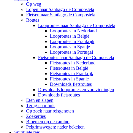
Op weg
Lopen naar Santiago de Compostela
Fietsen naar Santiago de Compostela
Routes
Looproutes naar Santiago de Compostela
Looproutes in Nederland
Looproutes in België
Looproutes in Frankrijk
Looproutes in Spanje
Looproutes in Portugal
Fietsroutes naar Santiago de Compostela
Fietsroutes in Nederland
Fietsroutes in België
Fietsroutes in Frankrijk
Fietsroutes in Spanje
Downloads fietsroutes
Downloads looproutes en voorzieningen
Downloads fietsroutes
Eten en slapen
Terug naar huis
Op zoek naar reisgenoten
Zoekertjes
Bloemen op de camino
Pelgrimswegen: nader bekeken
Spirituele reis