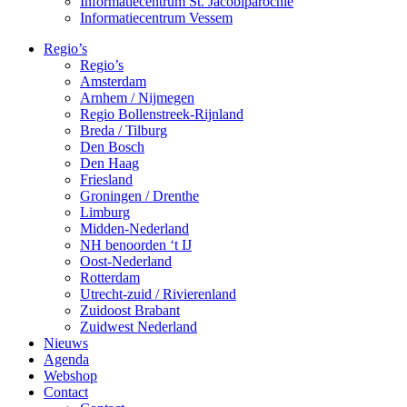
Informatiecentrum St. Jacobiparochie
Informatiecentrum Vessem
Regio’s
Regio’s
Amsterdam
Arnhem / Nijmegen
Regio Bollenstreek-Rijnland
Breda / Tilburg
Den Bosch
Den Haag
Friesland
Groningen / Drenthe
Limburg
Midden-Nederland
NH benoorden ‘t IJ
Oost-Nederland
Rotterdam
Utrecht-zuid / Rivierenland
Zuidoost Brabant
Zuidwest Nederland
Nieuws
Agenda
Webshop
Contact