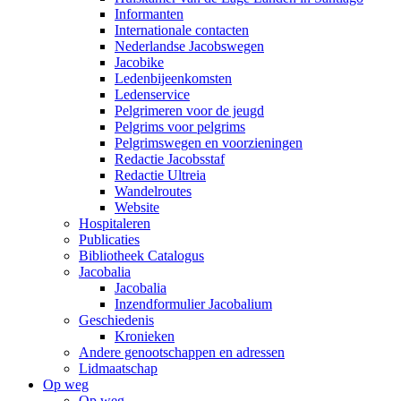
Informanten
Internationale contacten
Nederlandse Jacobswegen
Jacobike
Ledenbijeenkomsten
Ledenservice
Pelgrimeren voor de jeugd
Pelgrims voor pelgrims
Pelgrimswegen en voorzieningen
Redactie Jacobsstaf
Redactie Ultreia
Wandelroutes
Website
Hospitaleren
Publicaties
Bibliotheek Catalogus
Jacobalia
Jacobalia
Inzendformulier Jacobalium
Geschiedenis
Kronieken
Andere genootschappen en adressen
Lidmaatschap
Op weg
Op weg