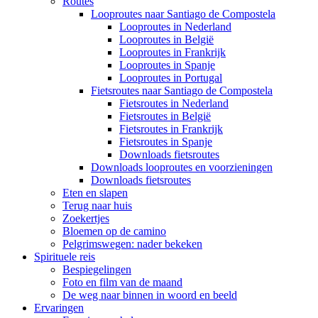
Routes
Looproutes naar Santiago de Compostela
Looproutes in Nederland
Looproutes in België
Looproutes in Frankrijk
Looproutes in Spanje
Looproutes in Portugal
Fietsroutes naar Santiago de Compostela
Fietsroutes in Nederland
Fietsroutes in België
Fietsroutes in Frankrijk
Fietsroutes in Spanje
Downloads fietsroutes
Downloads looproutes en voorzieningen
Downloads fietsroutes
Eten en slapen
Terug naar huis
Zoekertjes
Bloemen op de camino
Pelgrimswegen: nader bekeken
Spirituele reis
Bespiegelingen
Foto en film van de maand
De weg naar binnen in woord en beeld
Ervaringen