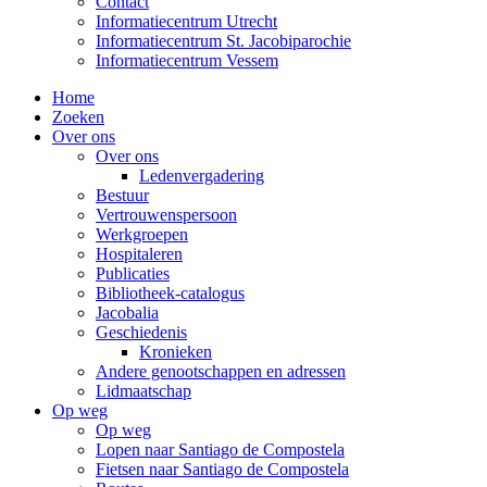
Contact
Informatiecentrum Utrecht
Informatiecentrum St. Jacobiparochie
Informatiecentrum Vessem
Home
Zoeken
Over ons
Over ons
Ledenvergadering
Bestuur
Vertrouwenspersoon
Werkgroepen
Hospitaleren
Publicaties
Bibliotheek-catalogus
Jacobalia
Geschiedenis
Kronieken
Andere genootschappen en adressen
Lidmaatschap
Op weg
Op weg
Lopen naar Santiago de Compostela
Fietsen naar Santiago de Compostela