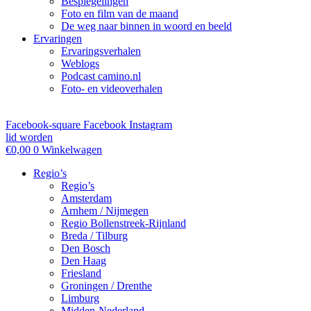
Bespiegelingen
Foto en film van de maand
De weg naar binnen in woord en beeld
Ervaringen
Ervaringsverhalen
Weblogs
Podcast camino.nl
Foto- en videoverhalen
Facebook-square
Facebook
Instagram
lid worden
€
0,00
0
Winkelwagen
Regio’s
Regio’s
Amsterdam
Arnhem / Nijmegen
Regio Bollenstreek-Rijnland
Breda / Tilburg
Den Bosch
Den Haag
Friesland
Groningen / Drenthe
Limburg
Midden-Nederland