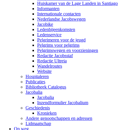
Huiskamer van de Lage Landen in Santiago
Informanten
Internationale contacten
Nederlandse Jacobswegen
Jacobike
Ledenbijeenkomsten
Ledenservice
Pelgrimeren voor de jeugd
Pelgrims voor pelgrims
Pelgrimswegen en voorzieningen
Redactie Jacobsstaf
Redactie Ultreia
Wandelroutes
Website
Hospitaleren
Publicaties
Bibliotheek Catalogus
Jacobalia
Jacobalia
Inzendformulier Jacobalium
Geschiedenis
Kronieken
Andere genootschappen en adressen
Lidmaatschap
Op weg