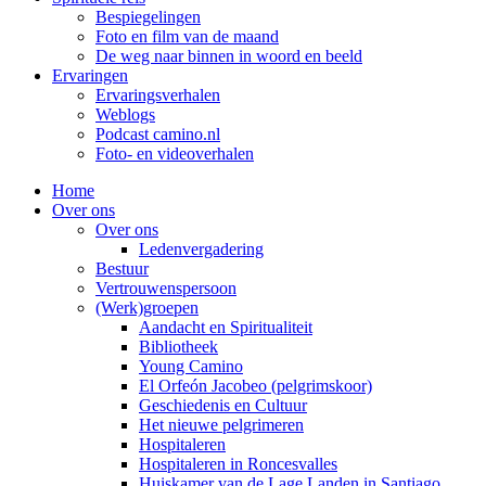
Bespiegelingen
Foto en film van de maand
De weg naar binnen in woord en beeld
Ervaringen
Ervaringsverhalen
Weblogs
Podcast camino.nl
Foto- en videoverhalen
Home
Over ons
Over ons
Ledenvergadering
Bestuur
Vertrouwenspersoon
(Werk)groepen
Aandacht en Spiritualiteit
Bibliotheek
Young Camino
El Orfeón Jacobeo (pelgrimskoor)
Geschiedenis en Cultuur
Het nieuwe pelgrimeren
Hospitaleren
Hospitaleren in Roncesvalles
Huiskamer van de Lage Landen in Santiago