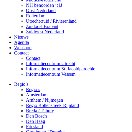
NH benoorden ‘t IJ
Oost-Nederland
Rotterdam
Utrecht-zuid / Rivierenland
Zuidoost Brabant
Zuidwest Nederland
Nieuws
Agenda
Webshop
Contact
Contact
Informatiecentrum Utrecht
Informatiecentrum St. Jacobiparochie
Informatiecentrum Vessem
Regio’s
Regio’s
Amsterdam
Arnhem / Nijmegen
Regio Bollenstreek-Rijnland
Breda / Tilburg
Den Bosch
Den Haag
Friesland
Groningen / Drenthe