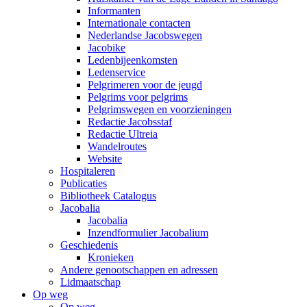
Informanten
Internationale contacten
Nederlandse Jacobswegen
Jacobike
Ledenbijeenkomsten
Ledenservice
Pelgrimeren voor de jeugd
Pelgrims voor pelgrims
Pelgrimswegen en voorzieningen
Redactie Jacobsstaf
Redactie Ultreia
Wandelroutes
Website
Hospitaleren
Publicaties
Bibliotheek Catalogus
Jacobalia
Jacobalia
Inzendformulier Jacobalium
Geschiedenis
Kronieken
Andere genootschappen en adressen
Lidmaatschap
Op weg
Op weg