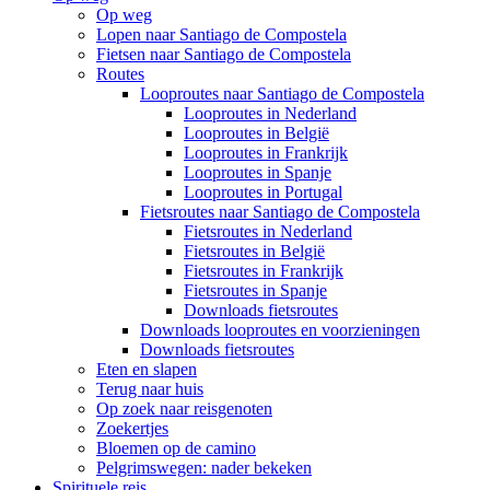
Op weg
Lopen naar Santiago de Compostela
Fietsen naar Santiago de Compostela
Routes
Looproutes naar Santiago de Compostela
Looproutes in Nederland
Looproutes in België
Looproutes in Frankrijk
Looproutes in Spanje
Looproutes in Portugal
Fietsroutes naar Santiago de Compostela
Fietsroutes in Nederland
Fietsroutes in België
Fietsroutes in Frankrijk
Fietsroutes in Spanje
Downloads fietsroutes
Downloads looproutes en voorzieningen
Downloads fietsroutes
Eten en slapen
Terug naar huis
Op zoek naar reisgenoten
Zoekertjes
Bloemen op de camino
Pelgrimswegen: nader bekeken
Spirituele reis