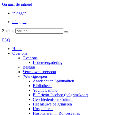
Ga naar de inhoud
inloggen
inloggen
Zoeken
FAQ
Home
Over ons
Over ons
Ledenvergadering
Bestuur
Vertrouwenspersoon
(Werk)groepen
Aandacht en Spiritualiteit
Bibliotheek
Young Camino
El Orfeón Jacobeo (pelgrimskoor)
Geschiedenis en Cultuur
Het nieuwe pelgrimeren
Hospitaleren
Hospitaleren in Roncesvalles