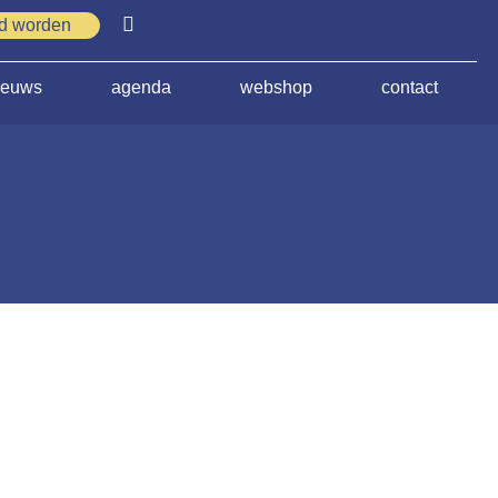
id worden
ieuws
agenda
webshop
contact