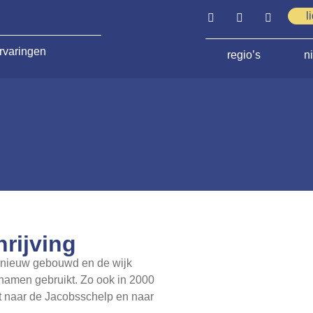
l
rvaringen
regio’s
n
rijving
d nieuw gebouwd en de wijk
 namen gebruikt. Zo ook in 2000
st naar de Jacobsschelp en naar