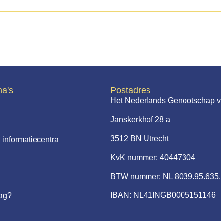
na's
Postadres
Het Nederlands Genootschap v
Janskerkhof 28 a
3512 BN Utrecht
 informatiecentra
KvK nummer: 40447304
BTW nummer: NL 8039.95.635
IBAN: NL41INGB0005151146
aag?