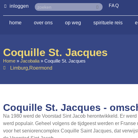
FAQ
inloggen
home
over ons
op weg
spirituele reis
e
Coquille St. Jacques
Home
»
Jacobalia
»
Coquille St. Jacques
Limburg
,
Roermond
Coquille St. Jacques - omsch
Na 1980 werd de Voorstad Sint Jacob herontwikkeld. Er wer
werd populair. Geheel volgens de tijdgeest werden er Franse
voor het seniorencomplex Coquille Saint Jacques, dat verwij