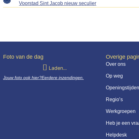
Voorstad Sint Jacob nieuw seculier
Foto van de dag
Overige pagi
Over ons
Laden...
Op weg
Jouw foto ook hier?
Eerdere inzendingen.
Openingstijden
Regio’s
Werkgroepen
Heb je een vr
Helpdesk