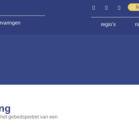
l
rvaringen
regio’s
n
ing
 het gebedsportret van een