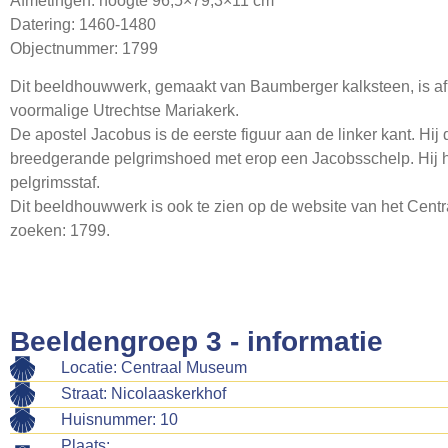
Afmetingen: hoogte 96,5×79,3×11 cm
Datering: 1460-1480
Objectnummer: 1799
Dit beeldhouwwerk, gemaakt van Baumberger kalksteen, is afk
voormalige Utrechtse Mariakerk.
De apostel Jacobus is de eerste figuur aan de linker kant. Hij
breedgerande pelgrimshoed met erop een Jacobsschelp. Hij hou
pelgrimsstaf.
Dit beeldhouwwerk is ook te zien op de website van het Centr
zoeken: 1799.
Beeldengroep 3 - informatie
Locatie: Centraal Museum
Straat: Nicolaaskerkhof
Huisnummer: 10
Plaats: