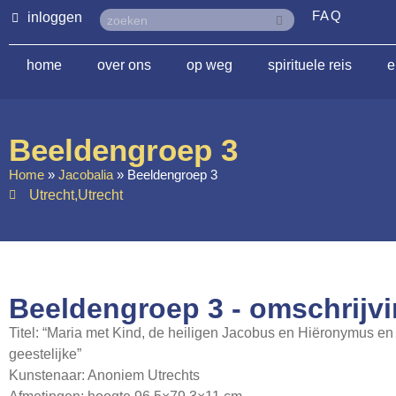
FAQ
inloggen
home
over ons
op weg
spirituele reis
e
Beeldengroep 3
Home
»
Jacobalia
»
Beeldengroep 3
Utrecht
,
Utrecht
Beeldengroep 3 - omschrijv
Titel: “Maria met Kind, de heiligen Jacobus en Hiëronymus en
geestelijke”
Kunstenaar: Anoniem Utrechts