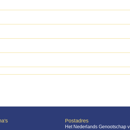
na's
Postadres
Het Nederlands Genootschap v