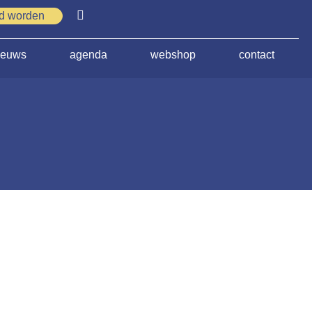
id worden
ieuws
agenda
webshop
contact