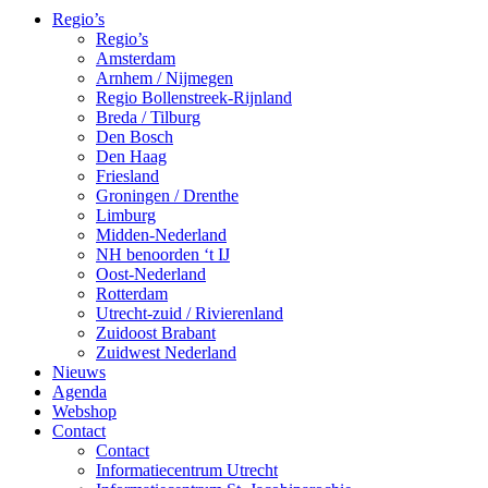
Regio’s
Regio’s
Amsterdam
Arnhem / Nijmegen
Regio Bollenstreek-Rijnland
Breda / Tilburg
Den Bosch
Den Haag
Friesland
Groningen / Drenthe
Limburg
Midden-Nederland
NH benoorden ‘t IJ
Oost-Nederland
Rotterdam
Utrecht-zuid / Rivierenland
Zuidoost Brabant
Zuidwest Nederland
Nieuws
Agenda
Webshop
Contact
Contact
Informatiecentrum Utrecht