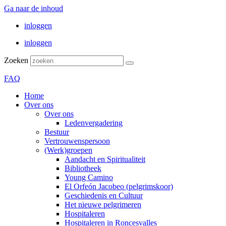
Ga naar de inhoud
inloggen
inloggen
Zoeken
FAQ
Home
Over ons
Over ons
Ledenvergadering
Bestuur
Vertrouwenspersoon
(Werk)groepen
Aandacht en Spiritualiteit
Bibliotheek
Young Camino
El Orfeón Jacobeo (pelgrimskoor)
Geschiedenis en Cultuur
Het nieuwe pelgrimeren
Hospitaleren
Hospitaleren in Roncesvalles