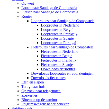
Op weg
Lopen naar Santiago de Compostela
Fietsen naar Santiago de Compostela
Routes
Looproutes naar Santiago de Compostela
Looproutes in Nederland
Looproutes in België
Looproutes in Frankrijk
Looproutes in Spanje
Looproutes in Portugal
Fietsroutes naar Santiago de Compostela
Fietsroutes in Nederland
Fietsroutes in België
Fietsroutes in Frankrijk
Fietsroutes in Spanje
Downloads fietsroutes
Downloads looproutes en voorzieningen
Downloads fietsroutes
Eten en slapen
Terug naar huis
Op zoek naar reisgenoten
Zoekertjes
Bloemen op de camino
Pelgrimswegen: nader bekeken
Spirituele reis