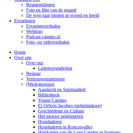
Bespiegelingen
Foto en film van de maand
De weg naar binnen in woord en beeld
Ervaringen
Ervaringsverhalen
Weblogs
Podcast camino.nl
Foto- en videoverhalen
Home
Over ons
Over ons
Ledenvergadering
Bestuur
Vertrouwenspersoon
(Werk)groepen
Aandacht en Spiritualiteit
Bibliotheek
Young Camino
El Orfeón Jacobeo (pelgrimskoor)
Geschiedenis en Cultuur
Het nieuwe pelgrimeren
Hospitaleren
Hospitaleren in Roncesvalles
Huiskamer van de Lage Landen in Santiago