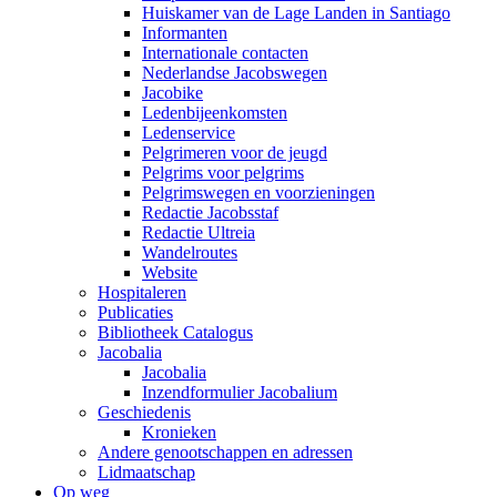
Huiskamer van de Lage Landen in Santiago
Informanten
Internationale contacten
Nederlandse Jacobswegen
Jacobike
Ledenbijeenkomsten
Ledenservice
Pelgrimeren voor de jeugd
Pelgrims voor pelgrims
Pelgrimswegen en voorzieningen
Redactie Jacobsstaf
Redactie Ultreia
Wandelroutes
Website
Hospitaleren
Publicaties
Bibliotheek Catalogus
Jacobalia
Jacobalia
Inzendformulier Jacobalium
Geschiedenis
Kronieken
Andere genootschappen en adressen
Lidmaatschap
Op weg