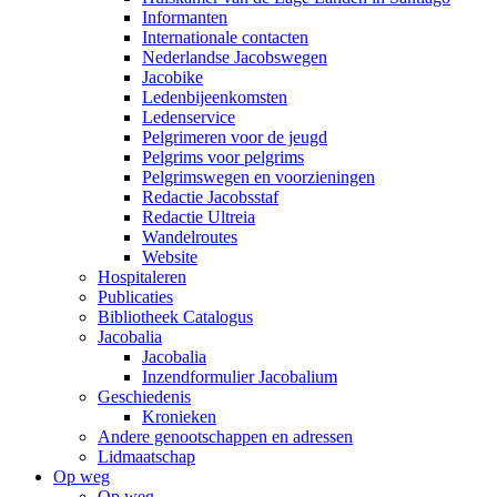
Informanten
Internationale contacten
Nederlandse Jacobswegen
Jacobike
Ledenbijeenkomsten
Ledenservice
Pelgrimeren voor de jeugd
Pelgrims voor pelgrims
Pelgrimswegen en voorzieningen
Redactie Jacobsstaf
Redactie Ultreia
Wandelroutes
Website
Hospitaleren
Publicaties
Bibliotheek Catalogus
Jacobalia
Jacobalia
Inzendformulier Jacobalium
Geschiedenis
Kronieken
Andere genootschappen en adressen
Lidmaatschap
Op weg
Op weg