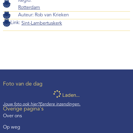
Regio:
Rotterdam
Auteur:
Rob van Krieken
Link:
Sint-Lambertuskerk
Foto van de dag
Laden...
Jouw foto ook hier?
Eerdere inzendingen.
Overige pagina's
Over ons
Op weg