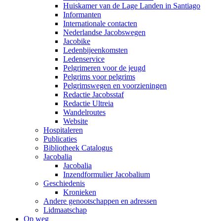
Huiskamer van de Lage Landen in Santiago
Informanten
Internationale contacten
Nederlandse Jacobswegen
Jacobike
Ledenbijeenkomsten
Ledenservice
Pelgrimeren voor de jeugd
Pelgrims voor pelgrims
Pelgrimswegen en voorzieningen
Redactie Jacobsstaf
Redactie Ultreia
Wandelroutes
Website
Hospitaleren
Publicaties
Bibliotheek Catalogus
Jacobalia
Jacobalia
Inzendformulier Jacobalium
Geschiedenis
Kronieken
Andere genootschappen en adressen
Lidmaatschap
Op weg