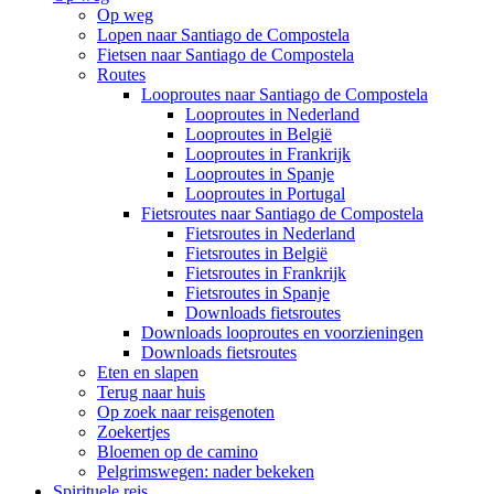
Op weg
Lopen naar Santiago de Compostela
Fietsen naar Santiago de Compostela
Routes
Looproutes naar Santiago de Compostela
Looproutes in Nederland
Looproutes in België
Looproutes in Frankrijk
Looproutes in Spanje
Looproutes in Portugal
Fietsroutes naar Santiago de Compostela
Fietsroutes in Nederland
Fietsroutes in België
Fietsroutes in Frankrijk
Fietsroutes in Spanje
Downloads fietsroutes
Downloads looproutes en voorzieningen
Downloads fietsroutes
Eten en slapen
Terug naar huis
Op zoek naar reisgenoten
Zoekertjes
Bloemen op de camino
Pelgrimswegen: nader bekeken
Spirituele reis