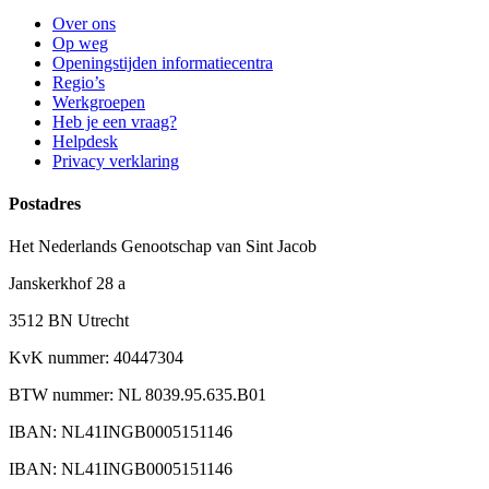
Over ons
Op weg
Openingstijden informatiecentra
Regio’s
Werkgroepen
Heb je een vraag?
Helpdesk
Privacy verklaring
Postadres
Het Nederlands Genootschap van Sint Jacob
Janskerkhof 28 a
3512 BN Utrecht
KvK nummer: 40447304
BTW nummer: NL 8039.95.635.B01
IBAN: NL41INGB0005151146
IBAN: NL41INGB0005151146