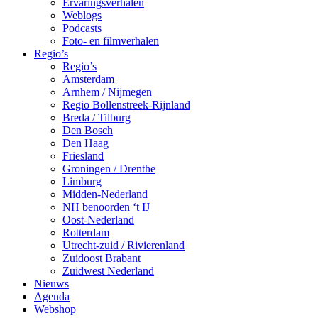
Ervaringsverhalen
Weblogs
Podcasts
Foto- en filmverhalen
Regio’s
Regio’s
Amsterdam
Arnhem / Nijmegen
Regio Bollenstreek-Rijnland
Breda / Tilburg
Den Bosch
Den Haag
Friesland
Groningen / Drenthe
Limburg
Midden-Nederland
NH benoorden ‘t IJ
Oost-Nederland
Rotterdam
Utrecht-zuid / Rivierenland
Zuidoost Brabant
Zuidwest Nederland
Nieuws
Agenda
Webshop