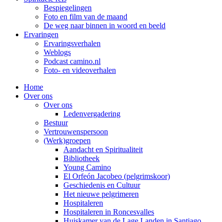
Bespiegelingen
Foto en film van de maand
De weg naar binnen in woord en beeld
Ervaringen
Ervaringsverhalen
Weblogs
Podcast camino.nl
Foto- en videoverhalen
Home
Over ons
Over ons
Ledenvergadering
Bestuur
Vertrouwenspersoon
(Werk)groepen
Aandacht en Spiritualiteit
Bibliotheek
Young Camino
El Orfeón Jacobeo (pelgrimskoor)
Geschiedenis en Cultuur
Het nieuwe pelgrimeren
Hospitaleren
Hospitaleren in Roncesvalles
Huiskamer van de Lage Landen in Santiago