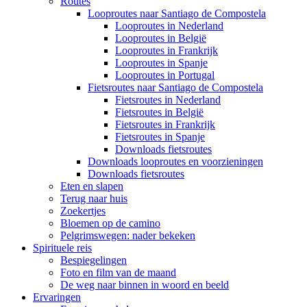
Routes
Looproutes naar Santiago de Compostela
Looproutes in Nederland
Looproutes in België
Looproutes in Frankrijk
Looproutes in Spanje
Looproutes in Portugal
Fietsroutes naar Santiago de Compostela
Fietsroutes in Nederland
Fietsroutes in België
Fietsroutes in Frankrijk
Fietsroutes in Spanje
Downloads fietsroutes
Downloads looproutes en voorzieningen
Downloads fietsroutes
Eten en slapen
Terug naar huis
Zoekertjes
Bloemen op de camino
Pelgrimswegen: nader bekeken
Spirituele reis
Bespiegelingen
Foto en film van de maand
De weg naar binnen in woord en beeld
Ervaringen