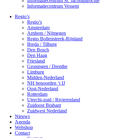
Informatiecentrum St. Jacobiparochie
Informatiecentrum Vessem
Regio’s
Regio’s
Amsterdam
Arnhem / Nijmegen
Regio Bollenstreek-Rijnland
Breda / Tilburg
Den Bosch
Den Haag
Friesland
Groningen / Drenthe
Limburg
Midden-Nederland
NH benoorden ‘t IJ
Oost-Nederland
Rotterdam
Utrecht-zuid / Rivierenland
Zuidoost Brabant
Zuidwest Nederland
Nieuws
Agenda
Webshop
Contact