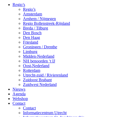
Regio’s
Regio’s
Amsterdam
Arnhem / Nijmegen
Regio Bollenstreek-Rijnland
Breda / Tilburg
Den Bosch
Den Haag
Friesland
Groningen / Drenthe
Limburg
Midden-Nederland
NH benoorden ‘t IJ
Oost-Nederland
Rotterdam
Utrecht-zuid / Rivierenland
Zuidoost Brabant
Zuidwest Nederland
Nieuws
Agenda
Webshop
Contact
Contact
Informatiecentrum Utrecht