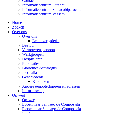
Contact
Informatiecentrum Utrecht
Informatiecentrum St. Jacobiparochie
Informatiecentrum Vessem
Home
Zoeken
Over ons
Over ons
Ledenvergadering
Bestuur
Vertrouwenspersoon
Werkgroepen
Hospitaleren
Publicaties
Bibliotheek-catalogus
Jacobalia
Geschiedenis
Kronieken
Andere genootschappen en adressen
Lidmaatschap
Op weg
Op weg
Lopen naar Santiago de Compostela
Fietsen naar Santiago de Compostela