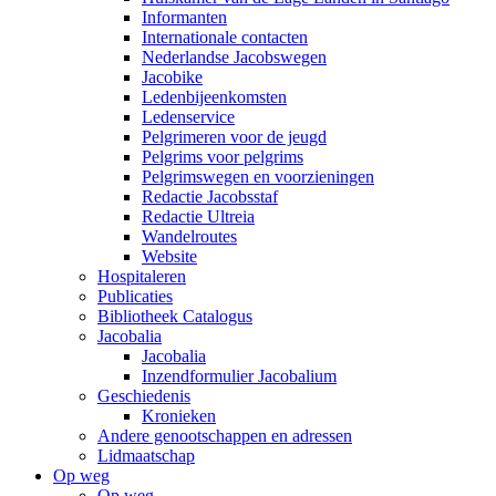
Informanten
Internationale contacten
Nederlandse Jacobswegen
Jacobike
Ledenbijeenkomsten
Ledenservice
Pelgrimeren voor de jeugd
Pelgrims voor pelgrims
Pelgrimswegen en voorzieningen
Redactie Jacobsstaf
Redactie Ultreia
Wandelroutes
Website
Hospitaleren
Publicaties
Bibliotheek Catalogus
Jacobalia
Jacobalia
Inzendformulier Jacobalium
Geschiedenis
Kronieken
Andere genootschappen en adressen
Lidmaatschap
Op weg
Op weg