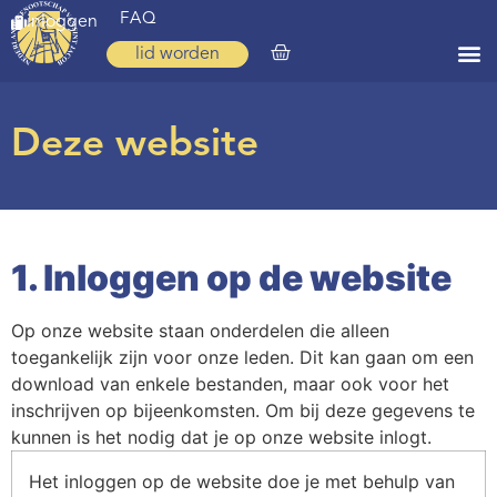
FAQ
inloggen
lid worden
Home
Deze website
Zoeken
Over ons
Op weg
1. Inloggen op de website
Spirituele reis
Op onze website staan onderdelen die alleen
Ervaringen
toegankelijk zijn voor onze leden. Dit kan gaan om een
download van enkele bestanden, maar ook voor het
Regio’s
inschrijven op bijeenkomsten. Om bij deze gegevens te
Nieuws
kunnen is het nodig dat je op onze website inlogt.
Agenda
Het inloggen op de website doe je met behulp van