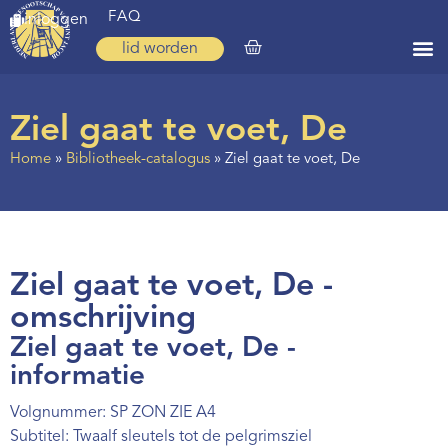
FAQ
inloggen
lid worden
Home
Ziel gaat te voet, De
Zoeken
Home
»
Bibliotheek-catalogus
»
Ziel gaat te voet, De
Over ons
Op weg
Spirituele reis
Ziel gaat te voet, De -
Ervaringen
omschrijving
Ziel gaat te voet, De -
Regio’s
informatie
Nieuws
Volgnummer: SP ZON ZIE A4
Agenda
Subtitel: Twaalf sleutels tot de pelgrimsziel