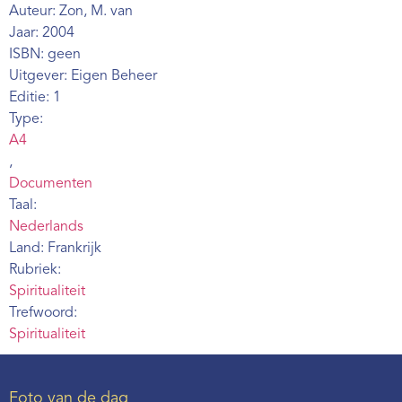
Auteur: Zon, M. van
Webshop
Jaar: 2004
Contact
ISBN: geen
Uitgever: Eigen Beheer
Editie: 1
Type:
A4
,
Documenten
Taal:
Nederlands
Land: Frankrijk
Rubriek:
Spiritualiteit
Trefwoord:
Spiritualiteit
Foto van de dag