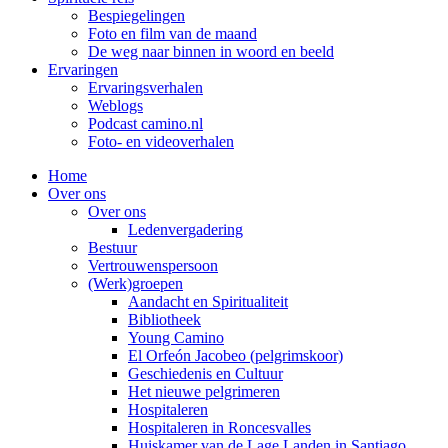
Bespiegelingen
Foto en film van de maand
De weg naar binnen in woord en beeld
Ervaringen
Ervaringsverhalen
Weblogs
Podcast camino.nl
Foto- en videoverhalen
Home
Over ons
Over ons
Ledenvergadering
Bestuur
Vertrouwenspersoon
(Werk)groepen
Aandacht en Spiritualiteit
Bibliotheek
Young Camino
El Orfeón Jacobeo (pelgrimskoor)
Geschiedenis en Cultuur
Het nieuwe pelgrimeren
Hospitaleren
Hospitaleren in Roncesvalles
Huiskamer van de Lage Landen in Santiago