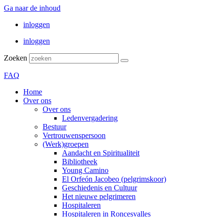
Ga naar de inhoud
inloggen
inloggen
Zoeken
FAQ
Home
Over ons
Over ons
Ledenvergadering
Bestuur
Vertrouwenspersoon
(Werk)groepen
Aandacht en Spiritualiteit
Bibliotheek
Young Camino
El Orfeón Jacobeo (pelgrimskoor)
Geschiedenis en Cultuur
Het nieuwe pelgrimeren
Hospitaleren
Hospitaleren in Roncesvalles