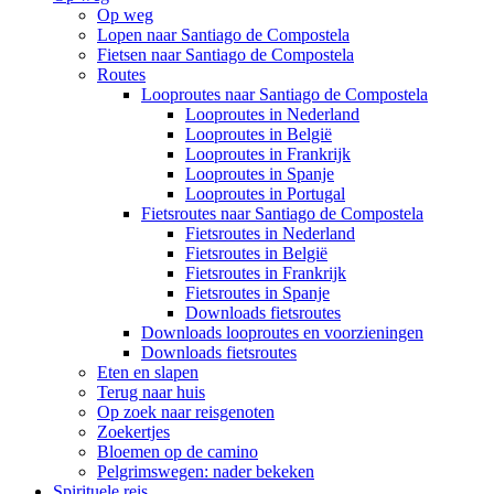
Op weg
Lopen naar Santiago de Compostela
Fietsen naar Santiago de Compostela
Routes
Looproutes naar Santiago de Compostela
Looproutes in Nederland
Looproutes in België
Looproutes in Frankrijk
Looproutes in Spanje
Looproutes in Portugal
Fietsroutes naar Santiago de Compostela
Fietsroutes in Nederland
Fietsroutes in België
Fietsroutes in Frankrijk
Fietsroutes in Spanje
Downloads fietsroutes
Downloads looproutes en voorzieningen
Downloads fietsroutes
Eten en slapen
Terug naar huis
Op zoek naar reisgenoten
Zoekertjes
Bloemen op de camino
Pelgrimswegen: nader bekeken
Spirituele reis