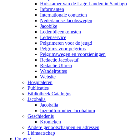
Huiskamer van de Lage Landen in Santiago
Informanten
Internationale contacten
Nederlandse Jacobswegen
Jacobike
Ledenbijeenkomsten
Ledenservice
Pelgrimeren voor de jeugd
Pelgrims voor pelgrims
Pelgrimswegen en voorzieningen
Redactie Jacobsstaf
Redactie Ultreia
Wandelroutes
Website
Hospitaleren
Publicaties
Bibliotheek Catalogus
Jacobalia
Jacobalia
Inzendformulier Jacobalium
Geschiedenis
Kronieken
Andere genootschappen en adressen
Lidmaatschap
Op weg