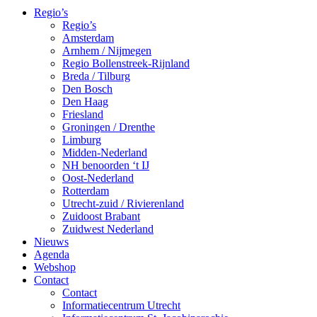
Regio’s
Regio’s
Amsterdam
Arnhem / Nijmegen
Regio Bollenstreek-Rijnland
Breda / Tilburg
Den Bosch
Den Haag
Friesland
Groningen / Drenthe
Limburg
Midden-Nederland
NH benoorden ‘t IJ
Oost-Nederland
Rotterdam
Utrecht-zuid / Rivierenland
Zuidoost Brabant
Zuidwest Nederland
Nieuws
Agenda
Webshop
Contact
Contact
Informatiecentrum Utrecht