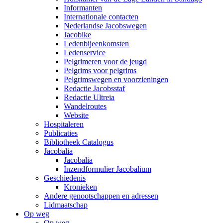
Informanten
Internationale contacten
Nederlandse Jacobswegen
Jacobike
Ledenbijeenkomsten
Ledenservice
Pelgrimeren voor de jeugd
Pelgrims voor pelgrims
Pelgrimswegen en voorzieningen
Redactie Jacobsstaf
Redactie Ultreia
Wandelroutes
Website
Hospitaleren
Publicaties
Bibliotheek Catalogus
Jacobalia
Jacobalia
Inzendformulier Jacobalium
Geschiedenis
Kronieken
Andere genootschappen en adressen
Lidmaatschap
Op weg
Op weg