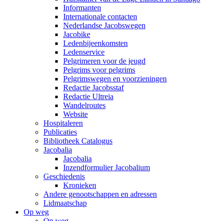
Informanten
Internationale contacten
Nederlandse Jacobswegen
Jacobike
Ledenbijeenkomsten
Ledenservice
Pelgrimeren voor de jeugd
Pelgrims voor pelgrims
Pelgrimswegen en voorzieningen
Redactie Jacobsstaf
Redactie Ultreia
Wandelroutes
Website
Hospitaleren
Publicaties
Bibliotheek Catalogus
Jacobalia
Jacobalia
Inzendformulier Jacobalium
Geschiedenis
Kronieken
Andere genootschappen en adressen
Lidmaatschap
Op weg
Op weg