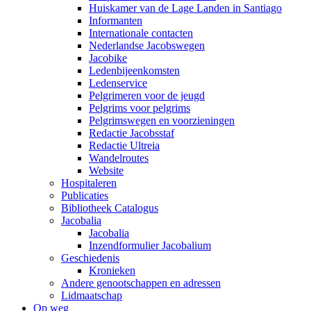
Huiskamer van de Lage Landen in Santiago
Informanten
Internationale contacten
Nederlandse Jacobswegen
Jacobike
Ledenbijeenkomsten
Ledenservice
Pelgrimeren voor de jeugd
Pelgrims voor pelgrims
Pelgrimswegen en voorzieningen
Redactie Jacobsstaf
Redactie Ultreia
Wandelroutes
Website
Hospitaleren
Publicaties
Bibliotheek Catalogus
Jacobalia
Jacobalia
Inzendformulier Jacobalium
Geschiedenis
Kronieken
Andere genootschappen en adressen
Lidmaatschap
Op weg