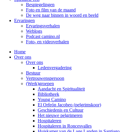
Bespiegelingen
Foto en film van de maand
De weg naar binnen in woord en beeld
Ervaringen
Ervaringsverhalen
Weblogs
Podcast camino.nl
Foto- en videoverhalen
Home
Over ons
Over ons
Ledenvergadering
Bestuur
Vertrouwenspersoon
(Werk)groepen
Aandacht en Spiritualiteit
Bibliotheek
Young Camino
El Orfeón Jacobeo (pelgrimskoor)
Geschiedenis en Cultuur
Het nieuwe pelgrimeren
Hospitaleren
Hospitaleren in Roncesvalles
Huiskamer van de Lage Landen in Santiago