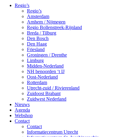
Regio’s
Regio’s
Amsterdam
Arnhem / Nijmegen
Regio Bollenstreek-Rijnland
Breda / Tilburg
Den Bosch
Den Haag
Friesland
Groningen / Drenthe
Limburg
Midden-Nederland
NH benoorden ‘t IJ
Oost-Nederland
Rotterdam
Utrecht-zuid / Rivierenland
Zuidoost Brabant
Zuidwest Nederland
Nieuws
Agenda
Webshop
Contact
Contact
Informatiecentrum Utrecht