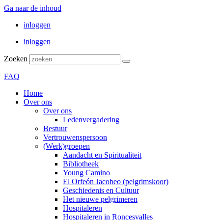
Ga naar de inhoud
inloggen
inloggen
Zoeken
FAQ
Home
Over ons
Over ons
Ledenvergadering
Bestuur
Vertrouwenspersoon
(Werk)groepen
Aandacht en Spiritualiteit
Bibliotheek
Young Camino
El Orfeón Jacobeo (pelgrimskoor)
Geschiedenis en Cultuur
Het nieuwe pelgrimeren
Hospitaleren
Hospitaleren in Roncesvalles