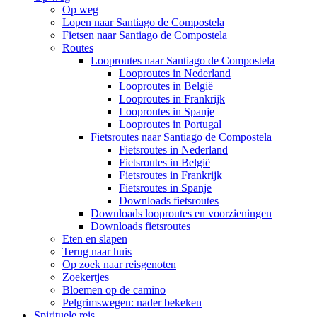
Op weg
Lopen naar Santiago de Compostela
Fietsen naar Santiago de Compostela
Routes
Looproutes naar Santiago de Compostela
Looproutes in Nederland
Looproutes in België
Looproutes in Frankrijk
Looproutes in Spanje
Looproutes in Portugal
Fietsroutes naar Santiago de Compostela
Fietsroutes in Nederland
Fietsroutes in België
Fietsroutes in Frankrijk
Fietsroutes in Spanje
Downloads fietsroutes
Downloads looproutes en voorzieningen
Downloads fietsroutes
Eten en slapen
Terug naar huis
Op zoek naar reisgenoten
Zoekertjes
Bloemen op de camino
Pelgrimswegen: nader bekeken
Spirituele reis