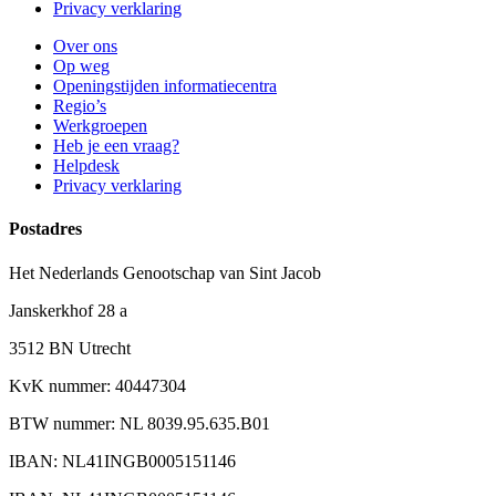
Privacy verklaring
Over ons
Op weg
Openingstijden informatiecentra
Regio’s
Werkgroepen
Heb je een vraag?
Helpdesk
Privacy verklaring
Postadres
Het Nederlands Genootschap van Sint Jacob
Janskerkhof 28 a
3512 BN Utrecht
KvK nummer: 40447304
BTW nummer: NL 8039.95.635.B01
IBAN: NL41INGB0005151146