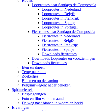
Routes
Looproutes naar Santiago de Compostela
Looproutes in Nederland
Looproutes in België
Looproutes in Frankrijk
Looproutes in Spanje
Looproutes in Portugal
Fietsroutes naar Santiago de Compostela
Fietsroutes in Nederland
Fietsroutes in België
Fietsroutes in Frankrijk
Fietsroutes in Spanje
Downloads fietsroutes
Downloads looproutes en voorzieningen
Downloads fietsroutes
Eten en slapen
Terug naar huis
Zoekertjes
Bloemen op de camino
Pelgrimswegen: nader bekeken
Spirituele reis
Bespiegelingen
Foto en film van de maand
De weg naar binnen in woord en beeld
Ervaringen