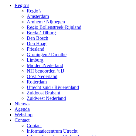
Regio’s
Regio’s
Amsterdam
Arnhem / Nijmegen
Regio Bollenstreek-Rijnland
Breda / Tilburg
Den Bosch
Den Haag
Friesland
Groningen / Drenthe
Limburg
Midden-Nederland
NH benoorden ‘t IJ
Oost-Nederland
Rotterdam
Utrecht-zuid / Rivierenland
Zuidoost Brabant
Zuidwest Nederland
Nieuws
Agenda
Webshop
Contact
Contact
Informatiecentrum Utrecht