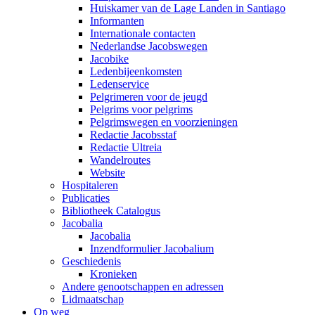
Huiskamer van de Lage Landen in Santiago
Informanten
Internationale contacten
Nederlandse Jacobswegen
Jacobike
Ledenbijeenkomsten
Ledenservice
Pelgrimeren voor de jeugd
Pelgrims voor pelgrims
Pelgrimswegen en voorzieningen
Redactie Jacobsstaf
Redactie Ultreia
Wandelroutes
Website
Hospitaleren
Publicaties
Bibliotheek Catalogus
Jacobalia
Jacobalia
Inzendformulier Jacobalium
Geschiedenis
Kronieken
Andere genootschappen en adressen
Lidmaatschap
Op weg