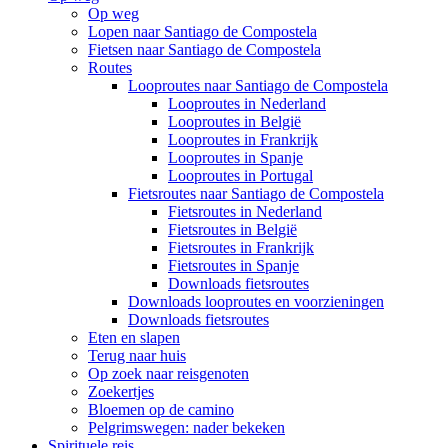
Op weg
Lopen naar Santiago de Compostela
Fietsen naar Santiago de Compostela
Routes
Looproutes naar Santiago de Compostela
Looproutes in Nederland
Looproutes in België
Looproutes in Frankrijk
Looproutes in Spanje
Looproutes in Portugal
Fietsroutes naar Santiago de Compostela
Fietsroutes in Nederland
Fietsroutes in België
Fietsroutes in Frankrijk
Fietsroutes in Spanje
Downloads fietsroutes
Downloads looproutes en voorzieningen
Downloads fietsroutes
Eten en slapen
Terug naar huis
Op zoek naar reisgenoten
Zoekertjes
Bloemen op de camino
Pelgrimswegen: nader bekeken
Spirituele reis