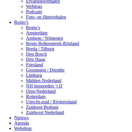
Ervaringsverhalen
Weblogs
Podcasts
Foto- en filmverhalen
Regio’s
Regio’s
Amsterdam
Arnhem / Nijmegen
Regio Bollenstreek-Rijnland
Breda / Tilburg
Den Bosch
Den Haag
Friesland
Groningen / Drenthe
Limburg
Midden-Nederland
NH benoorden ‘t IJ
Oost-Nederland
Rotterdam
Utrecht-zuid / Rivierenland
Zuidoost Brabant
Zuidwest Nederland
Nieuws
Agenda
Webshop