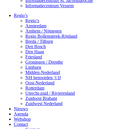
Informatiecentrum St. Jacobiparochie
Informatiecentrum Vessem
Regio’s
Regio’s
Amsterdam
Arnhem / Nijmegen
Regio Bollenstreek-Rijnland
Breda / Tilburg
Den Bosch
Den Haag
Friesland
Groningen / Drenthe
Limburg
Midden-Nederland
NH benoorden ‘t IJ
Oost-Nederland
Rotterdam
Utrecht-zuid / Rivierenland
Zuidoost Brabant
Zuidwest Nederland
Nieuws
Agenda
Webshop
Contact