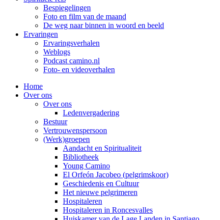
Bespiegelingen
Foto en film van de maand
De weg naar binnen in woord en beeld
Ervaringen
Ervaringsverhalen
Weblogs
Podcast camino.nl
Foto- en videoverhalen
Home
Over ons
Over ons
Ledenvergadering
Bestuur
Vertrouwenspersoon
(Werk)groepen
Aandacht en Spiritualiteit
Bibliotheek
Young Camino
El Orfeón Jacobeo (pelgrimskoor)
Geschiedenis en Cultuur
Het nieuwe pelgrimeren
Hospitaleren
Hospitaleren in Roncesvalles
Huiskamer van de Lage Landen in Santiago