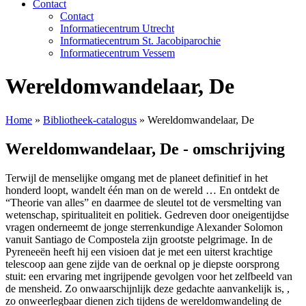
Contact
Contact
Informatiecentrum Utrecht
Informatiecentrum St. Jacobiparochie
Informatiecentrum Vessem
Wereldomwandelaar, De
Home
»
Bibliotheek-catalogus
»
Wereldomwandelaar, De
Wereldomwandelaar, De - omschrijving
Terwijl de menselijke omgang met de planeet definitief in het
honderd loopt, wandelt één man on de wereld … En ontdekt de
“Theorie van alles” en daarmee de sleutel tot de versmelting van
wetenschap, spiritualiteit en politiek. Gedreven door oneigentijdse
vragen onderneemt de jonge sterrenkundige Alexander Solomon
vanuit Santiago de Compostela zijn grootste pelgrimage. In de
Pyreneeën heeft hij een visioen dat je met een uiterst krachtige
telescoop aan gene zijde van de oerknal op je diepste oorsprong
stuit: een ervaring met ingrijpende gevolgen voor het zelfbeeld van
de mensheid. Zo onwaarschijnlijk deze gedachte aanvankelijk is, ,
zo onweerlegbaar dienen zich tijdens de wereldomwandeling de