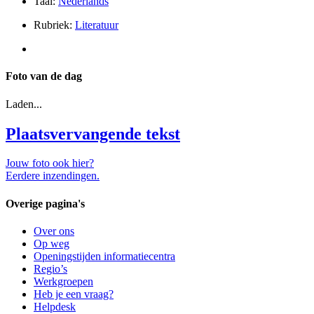
Taal:
Nederlands
Rubriek:
Literatuur
Foto van de dag
Laden...
Plaatsvervangende tekst
Jouw foto ook hier?
Eerdere inzendingen.
Overige pagina's
Over ons
Op weg
Openingstijden informatiecentra
Regio’s
Werkgroepen
Heb je een vraag?
Helpdesk