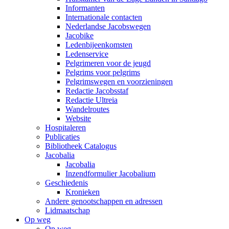
Informanten
Internationale contacten
Nederlandse Jacobswegen
Jacobike
Ledenbijeenkomsten
Ledenservice
Pelgrimeren voor de jeugd
Pelgrims voor pelgrims
Pelgrimswegen en voorzieningen
Redactie Jacobsstaf
Redactie Ultreia
Wandelroutes
Website
Hospitaleren
Publicaties
Bibliotheek Catalogus
Jacobalia
Jacobalia
Inzendformulier Jacobalium
Geschiedenis
Kronieken
Andere genootschappen en adressen
Lidmaatschap
Op weg
Op weg