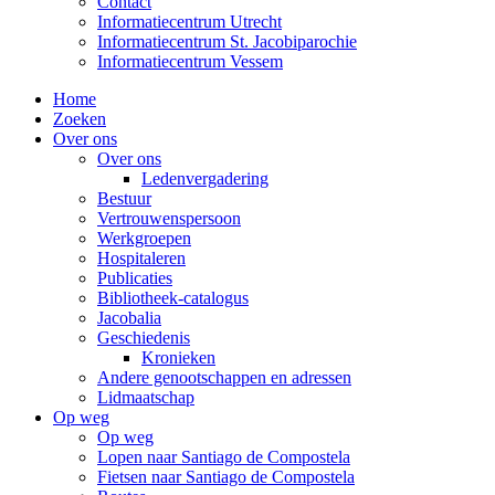
Contact
Informatiecentrum Utrecht
Informatiecentrum St. Jacobiparochie
Informatiecentrum Vessem
Home
Zoeken
Over ons
Over ons
Ledenvergadering
Bestuur
Vertrouwenspersoon
Werkgroepen
Hospitaleren
Publicaties
Bibliotheek-catalogus
Jacobalia
Geschiedenis
Kronieken
Andere genootschappen en adressen
Lidmaatschap
Op weg
Op weg
Lopen naar Santiago de Compostela
Fietsen naar Santiago de Compostela