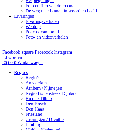
Bespiegelingen
Foto en film van de maand
De weg naar binnen in woord en beeld
Ervaringen
Ervaringsverhalen
Weblogs
Podcast camino.nl
Foto- en videoverhalen
Facebook-square
Facebook
Instagram
lid worden
€
0,00
0
Winkelwagen
Regio’s
Regio’s
Amsterdam
Arnhem / Nijmegen
Regio Bollenstreek-Rijnland
Breda / Tilburg
Den Bosch
Den Haag
Friesland
Groningen / Drenthe
Limburg
Midden-Nederland