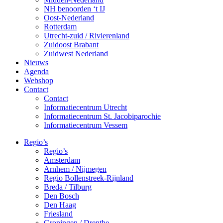
NH benoorden ‘t IJ
Oost-Nederland
Rotterdam
Utrecht-zuid / Rivierenland
Zuidoost Brabant
Zuidwest Nederland
Nieuws
Agenda
Webshop
Contact
Contact
Informatiecentrum Utrecht
Informatiecentrum St. Jacobiparochie
Informatiecentrum Vessem
Regio’s
Regio’s
Amsterdam
Arnhem / Nijmegen
Regio Bollenstreek-Rijnland
Breda / Tilburg
Den Bosch
Den Haag
Friesland
Groningen / Drenthe