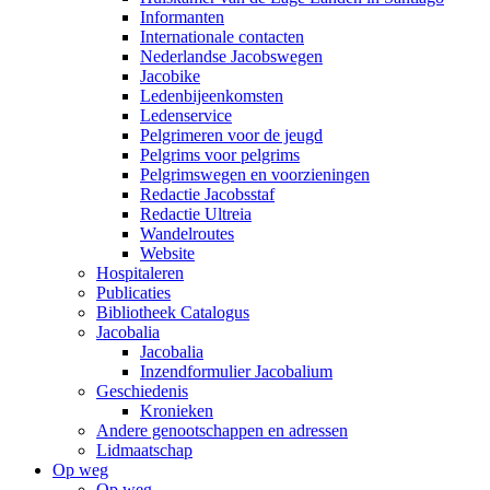
Informanten
Internationale contacten
Nederlandse Jacobswegen
Jacobike
Ledenbijeenkomsten
Ledenservice
Pelgrimeren voor de jeugd
Pelgrims voor pelgrims
Pelgrimswegen en voorzieningen
Redactie Jacobsstaf
Redactie Ultreia
Wandelroutes
Website
Hospitaleren
Publicaties
Bibliotheek Catalogus
Jacobalia
Jacobalia
Inzendformulier Jacobalium
Geschiedenis
Kronieken
Andere genootschappen en adressen
Lidmaatschap
Op weg
Op weg