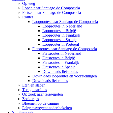
Op weg
Lopen naar Santiago de Compostela
Fietsen naar Santiago de Compostela
Routes
Looproutes naar Santiago de Compostela
Looproutes in Nederland
Looproutes in België
Looproutes in Frankrijk
Looproutes in Spanje
Looproutes in Portugal
Fietsroutes naar Santiago de Compostela
Fietsroutes in Nederland
Fietsroutes in België
Fietsroutes in Frankrijk
Fietsroutes in Spanje
Downloads fietsroutes
Downloads looproutes en voorzieningen
Downloads fietsroutes
Eten en slapen
Terug naar huis
Op zoek naar reisgenoten
Zoekertjes
Bloemen op de camino
Pelgrimswegen: nader bekeken
Spirituele reis