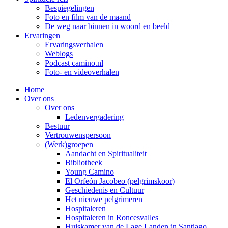
Bespiegelingen
Foto en film van de maand
De weg naar binnen in woord en beeld
Ervaringen
Ervaringsverhalen
Weblogs
Podcast camino.nl
Foto- en videoverhalen
Home
Over ons
Over ons
Ledenvergadering
Bestuur
Vertrouwenspersoon
(Werk)groepen
Aandacht en Spiritualiteit
Bibliotheek
Young Camino
El Orfeón Jacobeo (pelgrimskoor)
Geschiedenis en Cultuur
Het nieuwe pelgrimeren
Hospitaleren
Hospitaleren in Roncesvalles
Huiskamer van de Lage Landen in Santiago