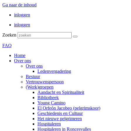
Ga naar de inhoud
inloggen
inloggen
Zoeken
FAQ
Home
Over ons
Over ons
Ledenvergadering
Bestuur
Vertrouwenspersoon
(Werk)groepen
Aandacht en Spiritualiteit
Bibliotheek
Young Camino
El Orfeón Jacobeo (pelgrimskoor)
Geschiedenis en Cultuur
Het nieuwe pelgrimeren
Hospitaleren
Hospitaleren in Roncesvalles