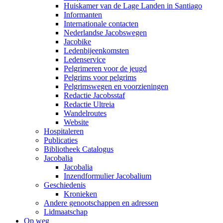
Huiskamer van de Lage Landen in Santiago
Informanten
Internationale contacten
Nederlandse Jacobswegen
Jacobike
Ledenbijeenkomsten
Ledenservice
Pelgrimeren voor de jeugd
Pelgrims voor pelgrims
Pelgrimswegen en voorzieningen
Redactie Jacobsstaf
Redactie Ultreia
Wandelroutes
Website
Hospitaleren
Publicaties
Bibliotheek Catalogus
Jacobalia
Jacobalia
Inzendformulier Jacobalium
Geschiedenis
Kronieken
Andere genootschappen en adressen
Lidmaatschap
Op weg