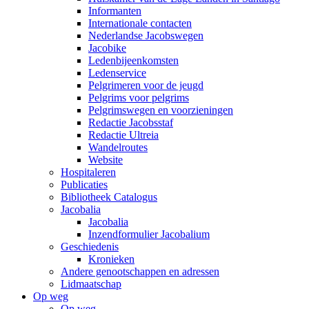
Informanten
Internationale contacten
Nederlandse Jacobswegen
Jacobike
Ledenbijeenkomsten
Ledenservice
Pelgrimeren voor de jeugd
Pelgrims voor pelgrims
Pelgrimswegen en voorzieningen
Redactie Jacobsstaf
Redactie Ultreia
Wandelroutes
Website
Hospitaleren
Publicaties
Bibliotheek Catalogus
Jacobalia
Jacobalia
Inzendformulier Jacobalium
Geschiedenis
Kronieken
Andere genootschappen en adressen
Lidmaatschap
Op weg
Op weg