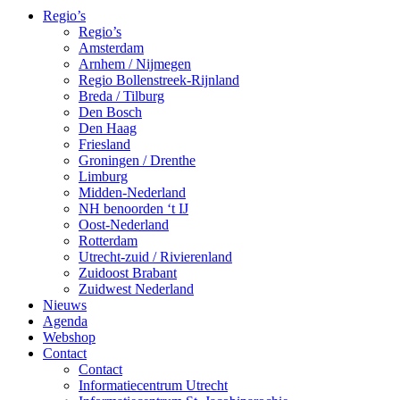
Regio’s
Regio’s
Amsterdam
Arnhem / Nijmegen
Regio Bollenstreek-Rijnland
Breda / Tilburg
Den Bosch
Den Haag
Friesland
Groningen / Drenthe
Limburg
Midden-Nederland
NH benoorden ‘t IJ
Oost-Nederland
Rotterdam
Utrecht-zuid / Rivierenland
Zuidoost Brabant
Zuidwest Nederland
Nieuws
Agenda
Webshop
Contact
Contact
Informatiecentrum Utrecht