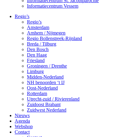
Informatiecentrum St. Jacobiparochie
Informatiecentrum Vessem
Regio’s
Regio’s
Amsterdam
Arnhem / Nijmegen
Regio Bollenstreek-Rijnland
Breda / Tilburg
Den Bosch
Den Haag
Friesland
Groningen / Drenthe
Limburg
Midden-Nederland
NH benoorden ‘t IJ
Oost-Nederland
Rotterdam
Utrecht-zuid / Rivierenland
Zuidoost Brabant
Zuidwest Nederland
Nieuws
Agenda
Webshop
Contact