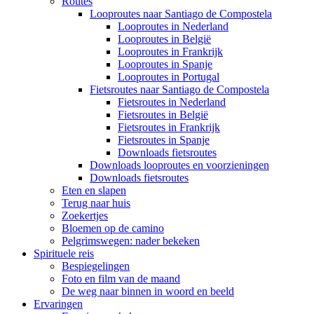
Routes
Looproutes naar Santiago de Compostela
Looproutes in Nederland
Looproutes in België
Looproutes in Frankrijk
Looproutes in Spanje
Looproutes in Portugal
Fietsroutes naar Santiago de Compostela
Fietsroutes in Nederland
Fietsroutes in België
Fietsroutes in Frankrijk
Fietsroutes in Spanje
Downloads fietsroutes
Downloads looproutes en voorzieningen
Downloads fietsroutes
Eten en slapen
Terug naar huis
Zoekertjes
Bloemen op de camino
Pelgrimswegen: nader bekeken
Spirituele reis
Bespiegelingen
Foto en film van de maand
De weg naar binnen in woord en beeld
Ervaringen