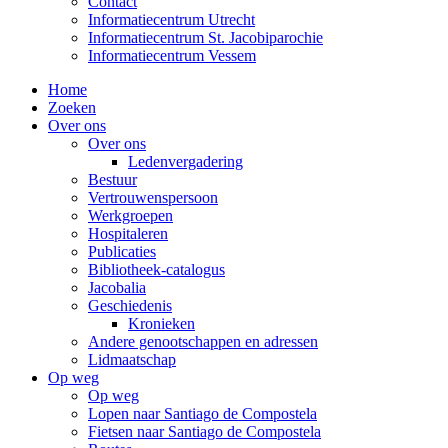
Contact
Informatiecentrum Utrecht
Informatiecentrum St. Jacobiparochie
Informatiecentrum Vessem
Home
Zoeken
Over ons
Over ons
Ledenvergadering
Bestuur
Vertrouwenspersoon
Werkgroepen
Hospitaleren
Publicaties
Bibliotheek-catalogus
Jacobalia
Geschiedenis
Kronieken
Andere genootschappen en adressen
Lidmaatschap
Op weg
Op weg
Lopen naar Santiago de Compostela
Fietsen naar Santiago de Compostela