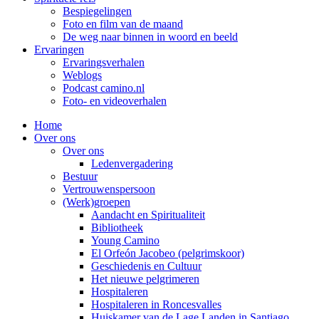
Bespiegelingen
Foto en film van de maand
De weg naar binnen in woord en beeld
Ervaringen
Ervaringsverhalen
Weblogs
Podcast camino.nl
Foto- en videoverhalen
Home
Over ons
Over ons
Ledenvergadering
Bestuur
Vertrouwenspersoon
(Werk)groepen
Aandacht en Spiritualiteit
Bibliotheek
Young Camino
El Orfeón Jacobeo (pelgrimskoor)
Geschiedenis en Cultuur
Het nieuwe pelgrimeren
Hospitaleren
Hospitaleren in Roncesvalles
Huiskamer van de Lage Landen in Santiago