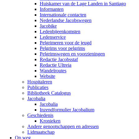
Huiskamer van de Lage Landen in Santiago
Informanten
Internationale contacten
Nederlandse Jacobswegen
Jacobike
Ledenbijeenkomsten
Ledenservice
Pelgrimeren voor de jeugd
Pelgrims voor pelgrims
Pelgrimswegen en voorzieningen
Redactie Jacobsstaf
Redactie Ultreia
Wandelroutes
Website
Hospitaleren
Publicaties
Bibliotheek Catalogus
Jacobalia
Jacobalia
Inzendformulier Jacobalium
Geschiedenis
Kronieken
Andere genootschappen en adressen
Lidmaatschap
Op weg