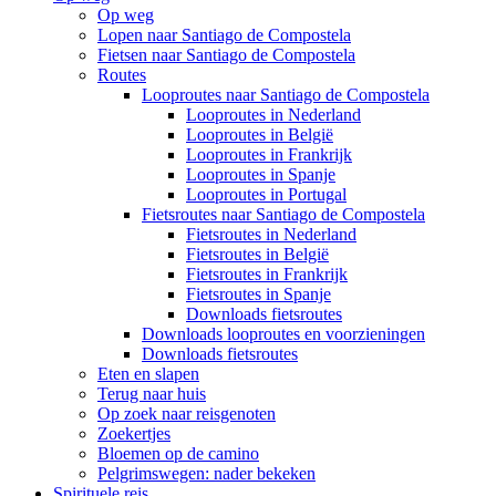
Op weg
Lopen naar Santiago de Compostela
Fietsen naar Santiago de Compostela
Routes
Looproutes naar Santiago de Compostela
Looproutes in Nederland
Looproutes in België
Looproutes in Frankrijk
Looproutes in Spanje
Looproutes in Portugal
Fietsroutes naar Santiago de Compostela
Fietsroutes in Nederland
Fietsroutes in België
Fietsroutes in Frankrijk
Fietsroutes in Spanje
Downloads fietsroutes
Downloads looproutes en voorzieningen
Downloads fietsroutes
Eten en slapen
Terug naar huis
Op zoek naar reisgenoten
Zoekertjes
Bloemen op de camino
Pelgrimswegen: nader bekeken
Spirituele reis