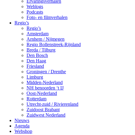
Ervaringsverhalen
Weblogs
Podcasts
Foto- en filmverhalen
Regio’s
Regio’s
Amsterdam
Arnhem / Nijmegen
Regio Bollenstreek-Rijnland
Breda / Tilburg
Den Bosch
Den Haag
Friesland
Groningen / Drenthe
Limburg
Midden-Nederland
NH benoorden ‘t IJ
Oost-Nederland
Rotterdam
Utrecht-zuid / Rivierenland
Zuidoost Brabant
Zuidwest Nederland
Nieuws
Agenda
Webshop