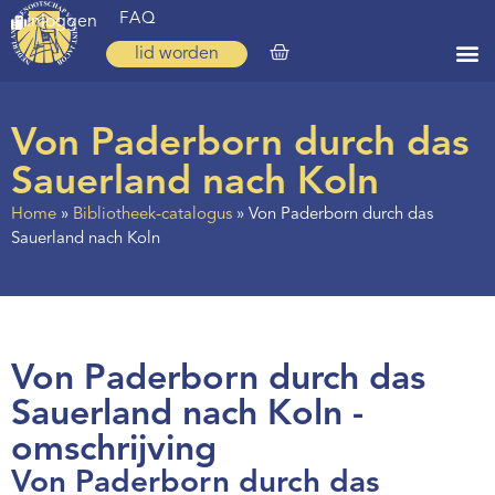
FAQ
inloggen
lid worden
Home
Von Paderborn durch das
Zoeken
Sauerland nach Koln
Over ons
Home
»
Bibliotheek-catalogus
»
Von Paderborn durch das
Sauerland nach Koln
Op weg
Spirituele reis
Ervaringen
Von Paderborn durch das
Regio’s
Sauerland nach Koln -
Nieuws
omschrijving
Agenda
Von Paderborn durch das