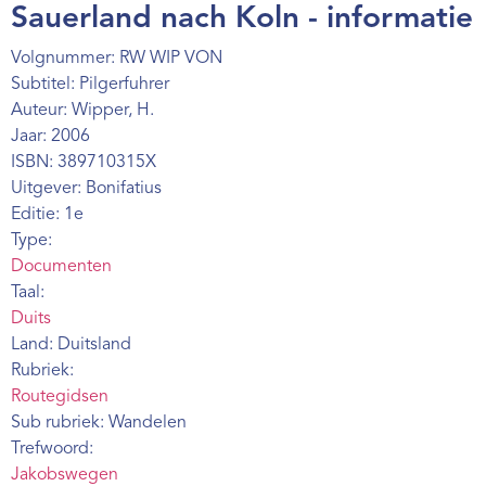
Sauerland nach Koln - informatie
Webshop
Volgnummer: RW WIP VON
Contact
Subtitel: Pilgerfuhrer
Auteur: Wipper, H.
Jaar: 2006
ISBN: 389710315X
Uitgever: Bonifatius
Editie: 1e
Type:
Documenten
Taal:
Duits
Land: Duitsland
Rubriek:
Routegidsen
Sub rubriek: Wandelen
Trefwoord:
Jakobswegen