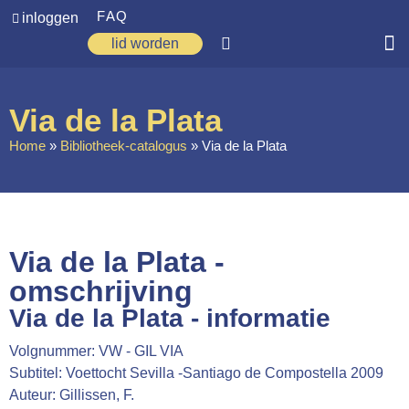
FAQ
inloggen
lid worden
Home
Via de la Plata
Zoeken
Home
»
Bibliotheek-catalogus
»
Via de la Plata
Over ons
Op weg
Spirituele reis
Via de la Plata -
Ervaringen
omschrijving
Via de la Plata - informatie
Regio’s
Volgnummer: VW - GIL VIA
Nieuws
Subtitel: Voettocht Sevilla -Santiago de Compostella 2009
Agenda
Auteur: Gillissen, F.