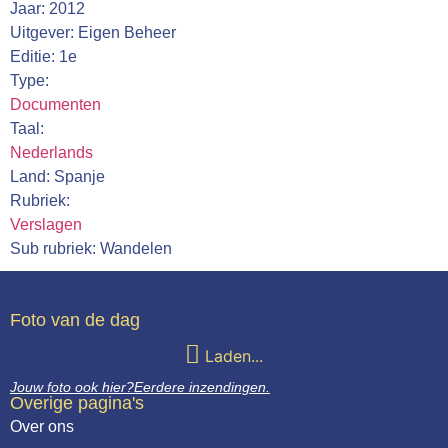
Jaar: 2012
Webshop
Uitgever: Eigen Beheer
Editie: 1e
Contact
Type:
Documenten
Taal:
Nederlands
Land: Spanje
Rubriek:
Verslagen
Sub rubriek: Wandelen
Foto van de dag
Laden...
Jouw foto ook hier?
Eerdere inzendingen.
Overige pagina's
Over ons