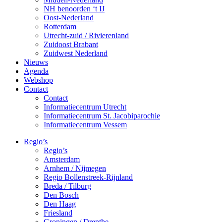
NH benoorden ‘t IJ
Oost-Nederland
Rotterdam
Utrecht-zuid / Rivierenland
Zuidoost Brabant
Zuidwest Nederland
Nieuws
Agenda
Webshop
Contact
Contact
Informatiecentrum Utrecht
Informatiecentrum St. Jacobiparochie
Informatiecentrum Vessem
Regio’s
Regio’s
Amsterdam
Arnhem / Nijmegen
Regio Bollenstreek-Rijnland
Breda / Tilburg
Den Bosch
Den Haag
Friesland
Groningen / Drenthe