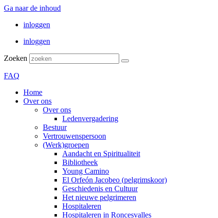
Ga naar de inhoud
inloggen
inloggen
Zoeken
FAQ
Home
Over ons
Over ons
Ledenvergadering
Bestuur
Vertrouwenspersoon
(Werk)groepen
Aandacht en Spiritualiteit
Bibliotheek
Young Camino
El Orfeón Jacobeo (pelgrimskoor)
Geschiedenis en Cultuur
Het nieuwe pelgrimeren
Hospitaleren
Hospitaleren in Roncesvalles