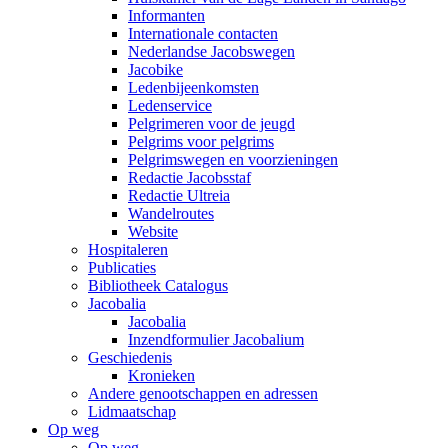
Informanten
Internationale contacten
Nederlandse Jacobswegen
Jacobike
Ledenbijeenkomsten
Ledenservice
Pelgrimeren voor de jeugd
Pelgrims voor pelgrims
Pelgrimswegen en voorzieningen
Redactie Jacobsstaf
Redactie Ultreia
Wandelroutes
Website
Hospitaleren
Publicaties
Bibliotheek Catalogus
Jacobalia
Jacobalia
Inzendformulier Jacobalium
Geschiedenis
Kronieken
Andere genootschappen en adressen
Lidmaatschap
Op weg
Op weg