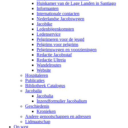
Huiskamer van de Lage Landen in Santiago
Informanten
Internationale contacten
Nederlandse Jacobswegen
Jacobike
Ledenbijeenkomsten
Ledenservice
Pelgrimeren voor de jeugd
Pelgrims voor pelgrims
Pelgrimswegen en voorzieningen
Redactie Jacobsstaf
Redactie Ultreia
Wandelroutes
Website
Hospitaleren
Publicaties
Bibliotheek Catalogus
Jacobalia
Jacobalia
Inzendformulier Jacobalium
Geschiedenis
Kronieken
Andere genootschappen en adressen
Lidmaatschap
Op weg