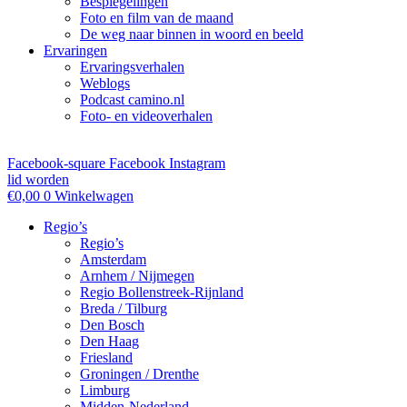
Bespiegelingen
Foto en film van de maand
De weg naar binnen in woord en beeld
Ervaringen
Ervaringsverhalen
Weblogs
Podcast camino.nl
Foto- en videoverhalen
Facebook-square
Facebook
Instagram
lid worden
€
0,00
0
Winkelwagen
Regio’s
Regio’s
Amsterdam
Arnhem / Nijmegen
Regio Bollenstreek-Rijnland
Breda / Tilburg
Den Bosch
Den Haag
Friesland
Groningen / Drenthe
Limburg
Midden-Nederland