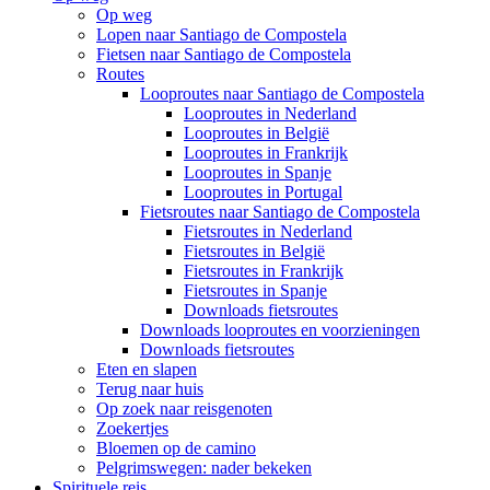
Op weg
Lopen naar Santiago de Compostela
Fietsen naar Santiago de Compostela
Routes
Looproutes naar Santiago de Compostela
Looproutes in Nederland
Looproutes in België
Looproutes in Frankrijk
Looproutes in Spanje
Looproutes in Portugal
Fietsroutes naar Santiago de Compostela
Fietsroutes in Nederland
Fietsroutes in België
Fietsroutes in Frankrijk
Fietsroutes in Spanje
Downloads fietsroutes
Downloads looproutes en voorzieningen
Downloads fietsroutes
Eten en slapen
Terug naar huis
Op zoek naar reisgenoten
Zoekertjes
Bloemen op de camino
Pelgrimswegen: nader bekeken
Spirituele reis