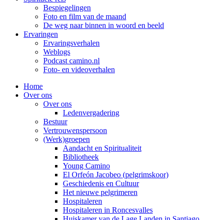
Bespiegelingen
Foto en film van de maand
De weg naar binnen in woord en beeld
Ervaringen
Ervaringsverhalen
Weblogs
Podcast camino.nl
Foto- en videoverhalen
Home
Over ons
Over ons
Ledenvergadering
Bestuur
Vertrouwenspersoon
(Werk)groepen
Aandacht en Spiritualiteit
Bibliotheek
Young Camino
El Orfeón Jacobeo (pelgrimskoor)
Geschiedenis en Cultuur
Het nieuwe pelgrimeren
Hospitaleren
Hospitaleren in Roncesvalles
Huiskamer van de Lage Landen in Santiago