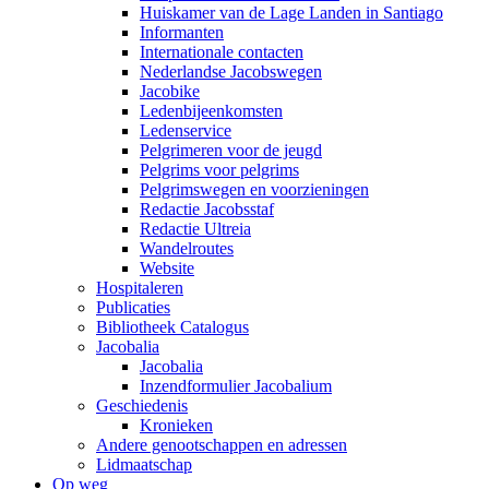
Huiskamer van de Lage Landen in Santiago
Informanten
Internationale contacten
Nederlandse Jacobswegen
Jacobike
Ledenbijeenkomsten
Ledenservice
Pelgrimeren voor de jeugd
Pelgrims voor pelgrims
Pelgrimswegen en voorzieningen
Redactie Jacobsstaf
Redactie Ultreia
Wandelroutes
Website
Hospitaleren
Publicaties
Bibliotheek Catalogus
Jacobalia
Jacobalia
Inzendformulier Jacobalium
Geschiedenis
Kronieken
Andere genootschappen en adressen
Lidmaatschap
Op weg