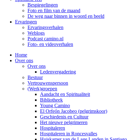
Bespiegelingen
Foto en film van de maand
De weg naar binnen in woord en beeld
Ervaringen
Ervaringsverhalen
Weblogs
Podcast camino.nl
Foto- en videoverhalen
Home
Over ons
Over ons
Ledenvergadering
Bestuur
Vertrouwenspersoon
(Werk)groepen
Aandacht en Spiritualiteit
Bibliotheek
Young Camino
El Orfeón Jacobeo (pelgrimskoor)
Geschiedenis en Cultuur
Het nieuwe pelgrimeren
Hospitaleren
Hospitaleren in Roncesvalles
Huiskamer van de Lage Landen in Santiago