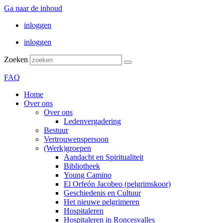
Ga naar de inhoud
inloggen
inloggen
Zoeken
FAQ
Home
Over ons
Over ons
Ledenvergadering
Bestuur
Vertrouwenspersoon
(Werk)groepen
Aandacht en Spiritualiteit
Bibliotheek
Young Camino
El Orfeón Jacobeo (pelgrimskoor)
Geschiedenis en Cultuur
Het nieuwe pelgrimeren
Hospitaleren
Hospitaleren in Roncesvalles