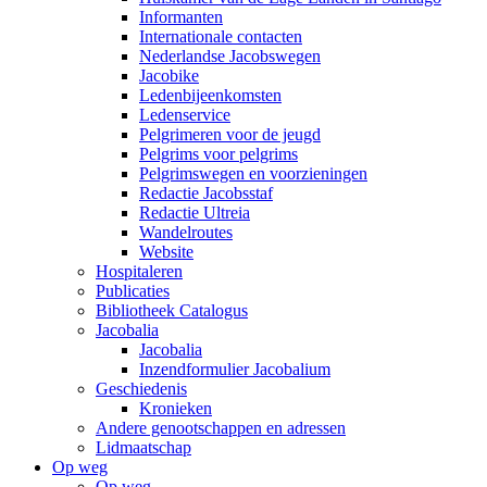
Informanten
Internationale contacten
Nederlandse Jacobswegen
Jacobike
Ledenbijeenkomsten
Ledenservice
Pelgrimeren voor de jeugd
Pelgrims voor pelgrims
Pelgrimswegen en voorzieningen
Redactie Jacobsstaf
Redactie Ultreia
Wandelroutes
Website
Hospitaleren
Publicaties
Bibliotheek Catalogus
Jacobalia
Jacobalia
Inzendformulier Jacobalium
Geschiedenis
Kronieken
Andere genootschappen en adressen
Lidmaatschap
Op weg
Op weg