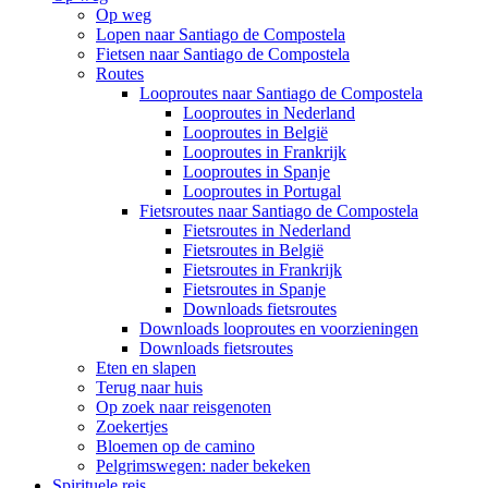
Op weg
Lopen naar Santiago de Compostela
Fietsen naar Santiago de Compostela
Routes
Looproutes naar Santiago de Compostela
Looproutes in Nederland
Looproutes in België
Looproutes in Frankrijk
Looproutes in Spanje
Looproutes in Portugal
Fietsroutes naar Santiago de Compostela
Fietsroutes in Nederland
Fietsroutes in België
Fietsroutes in Frankrijk
Fietsroutes in Spanje
Downloads fietsroutes
Downloads looproutes en voorzieningen
Downloads fietsroutes
Eten en slapen
Terug naar huis
Op zoek naar reisgenoten
Zoekertjes
Bloemen op de camino
Pelgrimswegen: nader bekeken
Spirituele reis