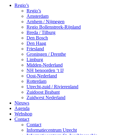
Regio’s
Regio’s
Amsterdam
Arnhem / Nijmegen
Regio Bollenstreek-Rijnland
Breda / Tilburg
Den Bosch
Den Haag
Friesland
Groningen / Drenthe
Limburg
Midden-Nederland
NH benoorden ‘t IJ
Oost-Nederland
Rotterdam
Utrecht-zuid / Rivierenland
Zuidoost Brabant
Zuidwest Nederland
Nieuws
Agenda
Webshop
Contact
Contact
Informatiecentrum Utrecht