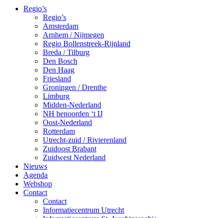
Regio’s
Regio’s
Amsterdam
Arnhem / Nijmegen
Regio Bollenstreek-Rijnland
Breda / Tilburg
Den Bosch
Den Haag
Friesland
Groningen / Drenthe
Limburg
Midden-Nederland
NH benoorden ‘t IJ
Oost-Nederland
Rotterdam
Utrecht-zuid / Rivierenland
Zuidoost Brabant
Zuidwest Nederland
Nieuws
Agenda
Webshop
Contact
Contact
Informatiecentrum Utrecht