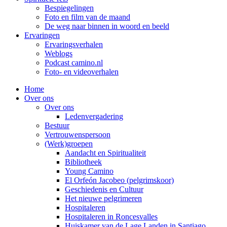
Bespiegelingen
Foto en film van de maand
De weg naar binnen in woord en beeld
Ervaringen
Ervaringsverhalen
Weblogs
Podcast camino.nl
Foto- en videoverhalen
Home
Over ons
Over ons
Ledenvergadering
Bestuur
Vertrouwenspersoon
(Werk)groepen
Aandacht en Spiritualiteit
Bibliotheek
Young Camino
El Orfeón Jacobeo (pelgrimskoor)
Geschiedenis en Cultuur
Het nieuwe pelgrimeren
Hospitaleren
Hospitaleren in Roncesvalles
Huiskamer van de Lage Landen in Santiago