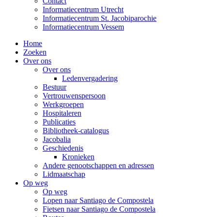
Contact
Informatiecentrum Utrecht
Informatiecentrum St. Jacobiparochie
Informatiecentrum Vessem
Home
Zoeken
Over ons
Over ons
Ledenvergadering
Bestuur
Vertrouwenspersoon
Werkgroepen
Hospitaleren
Publicaties
Bibliotheek-catalogus
Jacobalia
Geschiedenis
Kronieken
Andere genootschappen en adressen
Lidmaatschap
Op weg
Op weg
Lopen naar Santiago de Compostela
Fietsen naar Santiago de Compostela