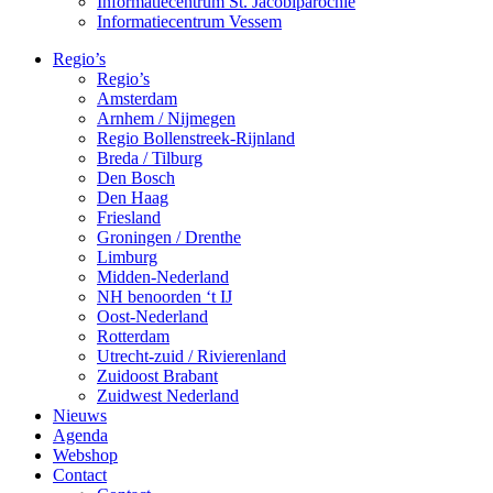
Informatiecentrum St. Jacobiparochie
Informatiecentrum Vessem
Regio’s
Regio’s
Amsterdam
Arnhem / Nijmegen
Regio Bollenstreek-Rijnland
Breda / Tilburg
Den Bosch
Den Haag
Friesland
Groningen / Drenthe
Limburg
Midden-Nederland
NH benoorden ‘t IJ
Oost-Nederland
Rotterdam
Utrecht-zuid / Rivierenland
Zuidoost Brabant
Zuidwest Nederland
Nieuws
Agenda
Webshop
Contact