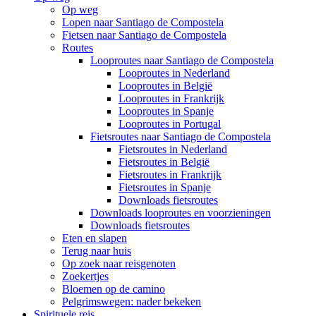
Op weg
Lopen naar Santiago de Compostela
Fietsen naar Santiago de Compostela
Routes
Looproutes naar Santiago de Compostela
Looproutes in Nederland
Looproutes in België
Looproutes in Frankrijk
Looproutes in Spanje
Looproutes in Portugal
Fietsroutes naar Santiago de Compostela
Fietsroutes in Nederland
Fietsroutes in België
Fietsroutes in Frankrijk
Fietsroutes in Spanje
Downloads fietsroutes
Downloads looproutes en voorzieningen
Downloads fietsroutes
Eten en slapen
Terug naar huis
Op zoek naar reisgenoten
Zoekertjes
Bloemen op de camino
Pelgrimswegen: nader bekeken
Spirituele reis