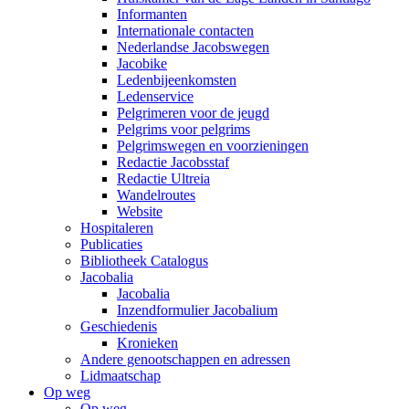
Informanten
Internationale contacten
Nederlandse Jacobswegen
Jacobike
Ledenbijeenkomsten
Ledenservice
Pelgrimeren voor de jeugd
Pelgrims voor pelgrims
Pelgrimswegen en voorzieningen
Redactie Jacobsstaf
Redactie Ultreia
Wandelroutes
Website
Hospitaleren
Publicaties
Bibliotheek Catalogus
Jacobalia
Jacobalia
Inzendformulier Jacobalium
Geschiedenis
Kronieken
Andere genootschappen en adressen
Lidmaatschap
Op weg
Op weg