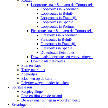
Routes
Looproutes naar Santiago de Compostela
Looproutes in Nederland
Looproutes in België
Looproutes in Frankrijk
Looproutes in Spanje
Looproutes in Portugal
Fietsroutes naar Santiago de Compostela
Fietsroutes in Nederland
Fietsroutes in België
Fietsroutes in Frankrijk
Fietsroutes in Spanje
Downloads fietsroutes
Downloads looproutes en voorzieningen
Downloads fietsroutes
Eten en slapen
Terug naar huis
Zoekertjes
Bloemen op de camino
Pelgrimswegen: nader bekeken
Spirituele reis
Bespiegelingen
Foto en film van de maand
De weg naar binnen in woord en beeld
Ervaringen