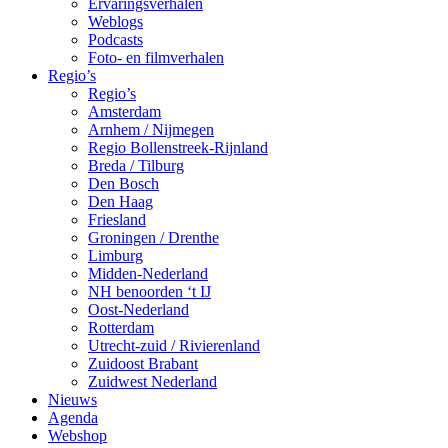
Ervaringsverhalen
Weblogs
Podcasts
Foto- en filmverhalen
Regio’s
Regio’s
Amsterdam
Arnhem / Nijmegen
Regio Bollenstreek-Rijnland
Breda / Tilburg
Den Bosch
Den Haag
Friesland
Groningen / Drenthe
Limburg
Midden-Nederland
NH benoorden ‘t IJ
Oost-Nederland
Rotterdam
Utrecht-zuid / Rivierenland
Zuidoost Brabant
Zuidwest Nederland
Nieuws
Agenda
Webshop