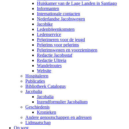
Huiskamer van de Lage Landen in Santiago
Informanten
Internationale contacten
Nederlandse Jacobswegen
Jacobike
Ledenbijeenkomsten
Ledenservice
Pelgrimeren voor de jeugd
Pelgrims voor pelgrims
Pelgrimswegen en voorzieningen
Redactie Jacobsstaf
Redactie Ultreia
Wandelroutes
Website
Hospitaleren
Publicaties
Bibliotheek Catalogus
Jacobalia
Jacobalia
Inzendformulier Jacobalium
Geschiedenis
Kronieken
Andere genootschappen en adressen
Lidmaatschap
Op weg