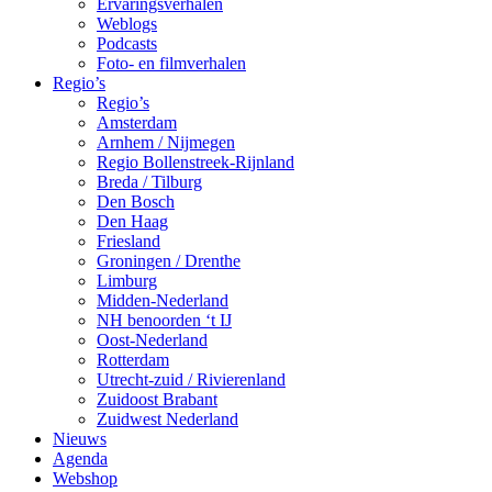
Ervaringsverhalen
Weblogs
Podcasts
Foto- en filmverhalen
Regio’s
Regio’s
Amsterdam
Arnhem / Nijmegen
Regio Bollenstreek-Rijnland
Breda / Tilburg
Den Bosch
Den Haag
Friesland
Groningen / Drenthe
Limburg
Midden-Nederland
NH benoorden ‘t IJ
Oost-Nederland
Rotterdam
Utrecht-zuid / Rivierenland
Zuidoost Brabant
Zuidwest Nederland
Nieuws
Agenda
Webshop