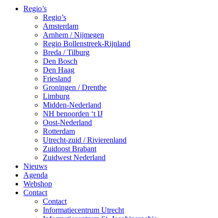
Regio’s
Regio’s
Amsterdam
Arnhem / Nijmegen
Regio Bollenstreek-Rijnland
Breda / Tilburg
Den Bosch
Den Haag
Friesland
Groningen / Drenthe
Limburg
Midden-Nederland
NH benoorden ‘t IJ
Oost-Nederland
Rotterdam
Utrecht-zuid / Rivierenland
Zuidoost Brabant
Zuidwest Nederland
Nieuws
Agenda
Webshop
Contact
Contact
Informatiecentrum Utrecht