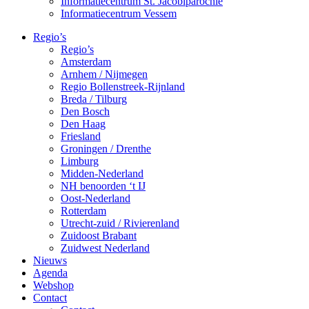
Informatiecentrum St. Jacobiparochie
Informatiecentrum Vessem
Regio’s
Regio’s
Amsterdam
Arnhem / Nijmegen
Regio Bollenstreek-Rijnland
Breda / Tilburg
Den Bosch
Den Haag
Friesland
Groningen / Drenthe
Limburg
Midden-Nederland
NH benoorden ‘t IJ
Oost-Nederland
Rotterdam
Utrecht-zuid / Rivierenland
Zuidoost Brabant
Zuidwest Nederland
Nieuws
Agenda
Webshop
Contact