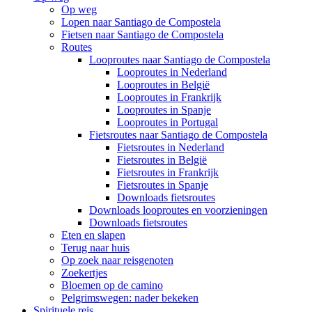
Op weg
Lopen naar Santiago de Compostela
Fietsen naar Santiago de Compostela
Routes
Looproutes naar Santiago de Compostela
Looproutes in Nederland
Looproutes in België
Looproutes in Frankrijk
Looproutes in Spanje
Looproutes in Portugal
Fietsroutes naar Santiago de Compostela
Fietsroutes in Nederland
Fietsroutes in België
Fietsroutes in Frankrijk
Fietsroutes in Spanje
Downloads fietsroutes
Downloads looproutes en voorzieningen
Downloads fietsroutes
Eten en slapen
Terug naar huis
Op zoek naar reisgenoten
Zoekertjes
Bloemen op de camino
Pelgrimswegen: nader bekeken
Spirituele reis