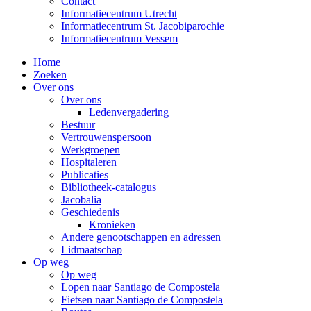
Contact
Informatiecentrum Utrecht
Informatiecentrum St. Jacobiparochie
Informatiecentrum Vessem
Home
Zoeken
Over ons
Over ons
Ledenvergadering
Bestuur
Vertrouwenspersoon
Werkgroepen
Hospitaleren
Publicaties
Bibliotheek-catalogus
Jacobalia
Geschiedenis
Kronieken
Andere genootschappen en adressen
Lidmaatschap
Op weg
Op weg
Lopen naar Santiago de Compostela
Fietsen naar Santiago de Compostela