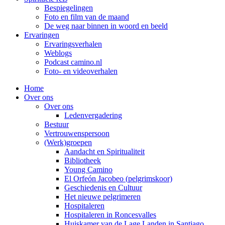
Bespiegelingen
Foto en film van de maand
De weg naar binnen in woord en beeld
Ervaringen
Ervaringsverhalen
Weblogs
Podcast camino.nl
Foto- en videoverhalen
Home
Over ons
Over ons
Ledenvergadering
Bestuur
Vertrouwenspersoon
(Werk)groepen
Aandacht en Spiritualiteit
Bibliotheek
Young Camino
El Orfeón Jacobeo (pelgrimskoor)
Geschiedenis en Cultuur
Het nieuwe pelgrimeren
Hospitaleren
Hospitaleren in Roncesvalles
Huiskamer van de Lage Landen in Santiago