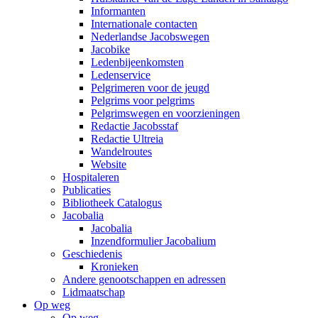
Informanten
Internationale contacten
Nederlandse Jacobswegen
Jacobike
Ledenbijeenkomsten
Ledenservice
Pelgrimeren voor de jeugd
Pelgrims voor pelgrims
Pelgrimswegen en voorzieningen
Redactie Jacobsstaf
Redactie Ultreia
Wandelroutes
Website
Hospitaleren
Publicaties
Bibliotheek Catalogus
Jacobalia
Jacobalia
Inzendformulier Jacobalium
Geschiedenis
Kronieken
Andere genootschappen en adressen
Lidmaatschap
Op weg
Op weg