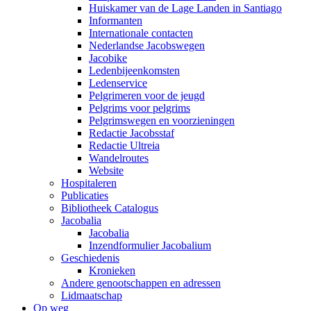
Huiskamer van de Lage Landen in Santiago
Informanten
Internationale contacten
Nederlandse Jacobswegen
Jacobike
Ledenbijeenkomsten
Ledenservice
Pelgrimeren voor de jeugd
Pelgrims voor pelgrims
Pelgrimswegen en voorzieningen
Redactie Jacobsstaf
Redactie Ultreia
Wandelroutes
Website
Hospitaleren
Publicaties
Bibliotheek Catalogus
Jacobalia
Jacobalia
Inzendformulier Jacobalium
Geschiedenis
Kronieken
Andere genootschappen en adressen
Lidmaatschap
Op weg