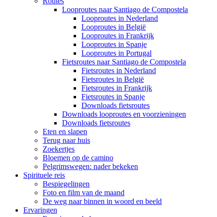
Routes
Looproutes naar Santiago de Compostela
Looproutes in Nederland
Looproutes in België
Looproutes in Frankrijk
Looproutes in Spanje
Looproutes in Portugal
Fietsroutes naar Santiago de Compostela
Fietsroutes in Nederland
Fietsroutes in België
Fietsroutes in Frankrijk
Fietsroutes in Spanje
Downloads fietsroutes
Downloads looproutes en voorzieningen
Downloads fietsroutes
Eten en slapen
Terug naar huis
Zoekertjes
Bloemen op de camino
Pelgrimswegen: nader bekeken
Spirituele reis
Bespiegelingen
Foto en film van de maand
De weg naar binnen in woord en beeld
Ervaringen