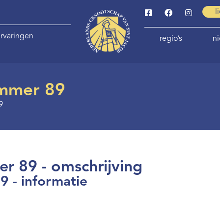
l
rvaringen
regio’s
n
ummer 89
9
r 89 - omschrijving
9 - informatie