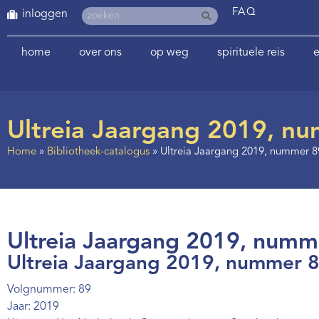
FAQ
inloggen
home
over ons
op weg
spirituele reis
e
Ultreia Jaargang 2019, n
Home
»
Bibliotheek-catalogus
»
Ultreia Jaargang 2019, nummer 8
Ultreia Jaargang 2019, numme
Ultreia Jaargang 2019, nummer 8
Volgnummer: 89
Jaar: 2019