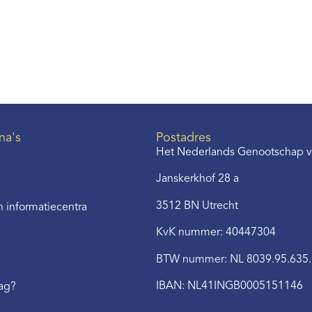
na's
Postadres
Het Nederlands Genootschap v
Janskerkhof 28 a
3512 BN Utrecht
 informatiecentra
KvK nummer: 40447304
BTW nummer: NL 8039.95.635
IBAN: NL41INGB0005151146
aag?