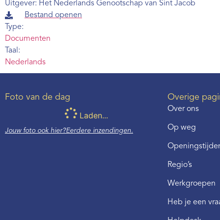
Uitgever: Het Nederlands Genootschap van Sint Jacob
Bestand openen
Type:
Documenten
Taal:
Nederlands
Foto van de dag
Overige pagi
Over ons
Laden...
Op weg
Jouw foto ook hier?
Eerdere inzendingen.
Openingstijden
Regio’s
Werkgroepen
Heb je een vr