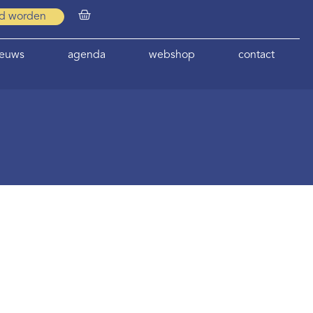
id worden
ieuws
agenda
webshop
contact