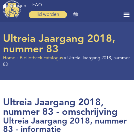
FAQ
inloggen
lid worden
Home
Ultreia Jaargang 2018,
Zoeken
nummer 83
Over ons
Home
»
Bibliotheek-catalogus
»
Ultreia Jaargang 2018, nummer
83
Op weg
Spirituele reis
Ervaringen
Ultreia Jaargang 2018,
Regio’s
nummer 83 - omschrijving
Nieuws
Ultreia Jaargang 2018, nummer
Agenda
83 - informatie