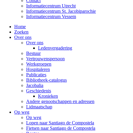
Contact
Informatiecentrum Utrecht
Informatiecentrum St. Jacobiparochie
Informatiecentrum Vessem
Home
Zoeken
Over ons
Over ons
Ledenvergadering
Bestuur
Vertrouwenspersoon
Werkgroepen
Hospitaleren
Publicaties
Bibliotheek-catalogus
Jacobalia
Geschiedenis
Kronieken
Andere genootschappen en adressen
Lidmaatschap
Op weg
Op weg
Lopen naar Santiago de Compostela
Fietsen naar Santiago de Compostela