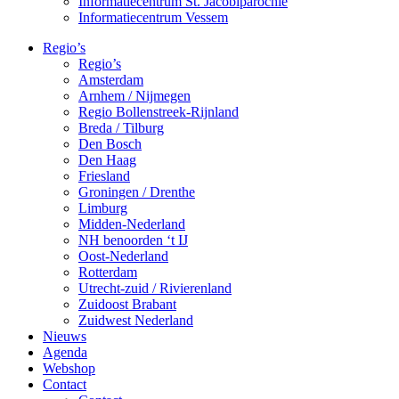
Informatiecentrum St. Jacobiparochie
Informatiecentrum Vessem
Regio’s
Regio’s
Amsterdam
Arnhem / Nijmegen
Regio Bollenstreek-Rijnland
Breda / Tilburg
Den Bosch
Den Haag
Friesland
Groningen / Drenthe
Limburg
Midden-Nederland
NH benoorden ‘t IJ
Oost-Nederland
Rotterdam
Utrecht-zuid / Rivierenland
Zuidoost Brabant
Zuidwest Nederland
Nieuws
Agenda
Webshop
Contact