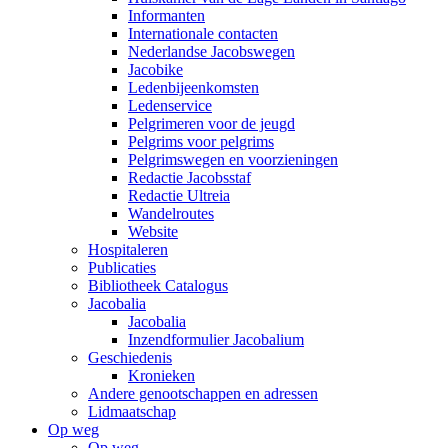
Informanten
Internationale contacten
Nederlandse Jacobswegen
Jacobike
Ledenbijeenkomsten
Ledenservice
Pelgrimeren voor de jeugd
Pelgrims voor pelgrims
Pelgrimswegen en voorzieningen
Redactie Jacobsstaf
Redactie Ultreia
Wandelroutes
Website
Hospitaleren
Publicaties
Bibliotheek Catalogus
Jacobalia
Jacobalia
Inzendformulier Jacobalium
Geschiedenis
Kronieken
Andere genootschappen en adressen
Lidmaatschap
Op weg
Op weg