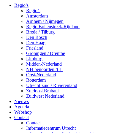
Regio’s
Regio’s
Amsterdam
Arnhem / Nijmegen
Regio Bollenstreek-Rijnland
Breda / Tilburg
Den Bosch
Den Haag
Friesland
Groningen / Drenthe
Limburg
Midden-Nederland
NH benoorden ‘t IJ
Oost-Nederland
Rotterdam
Utrecht-zuid / Rivierenland
Zuidoost Brabant
Zuidwest Nederland
Nieuws
Agenda
Webshop
Contact
Contact
Informatiecentrum Utrecht