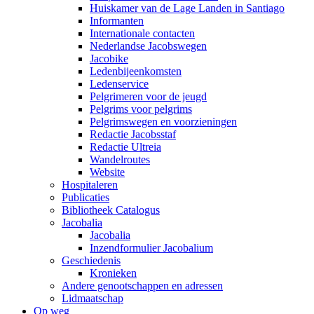
Huiskamer van de Lage Landen in Santiago
Informanten
Internationale contacten
Nederlandse Jacobswegen
Jacobike
Ledenbijeenkomsten
Ledenservice
Pelgrimeren voor de jeugd
Pelgrims voor pelgrims
Pelgrimswegen en voorzieningen
Redactie Jacobsstaf
Redactie Ultreia
Wandelroutes
Website
Hospitaleren
Publicaties
Bibliotheek Catalogus
Jacobalia
Jacobalia
Inzendformulier Jacobalium
Geschiedenis
Kronieken
Andere genootschappen en adressen
Lidmaatschap
Op weg