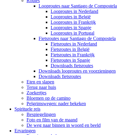
Routes
Looproutes naar Santiago de Compostela
Looproutes in Nederland
Looproutes in België
Looproutes in Frankrijk
Looproutes in Spanje
Looproutes in Portugal
Fietsroutes naar Santiago de Compostela
Fietsroutes in Nederland
Fietsroutes in België
Fietsroutes in Frankrijk
Fietsroutes in Spanje
Downloads fietsroutes
Downloads looproutes en voorzieningen
Downloads fietsroutes
Eten en slapen
Terug naar huis
Zoekertjes
Bloemen op de camino
Pelgrimswegen: nader bekeken
Spirituele reis
Bespiegelingen
Foto en film van de maand
De weg naar binnen in woord en beeld
Ervaringen