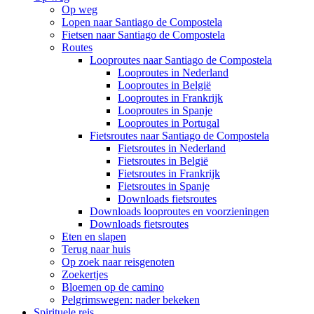
Op weg
Lopen naar Santiago de Compostela
Fietsen naar Santiago de Compostela
Routes
Looproutes naar Santiago de Compostela
Looproutes in Nederland
Looproutes in België
Looproutes in Frankrijk
Looproutes in Spanje
Looproutes in Portugal
Fietsroutes naar Santiago de Compostela
Fietsroutes in Nederland
Fietsroutes in België
Fietsroutes in Frankrijk
Fietsroutes in Spanje
Downloads fietsroutes
Downloads looproutes en voorzieningen
Downloads fietsroutes
Eten en slapen
Terug naar huis
Op zoek naar reisgenoten
Zoekertjes
Bloemen op de camino
Pelgrimswegen: nader bekeken
Spirituele reis