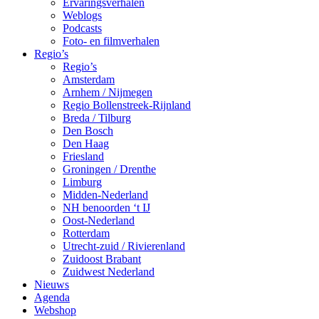
Ervaringsverhalen
Weblogs
Podcasts
Foto- en filmverhalen
Regio’s
Regio’s
Amsterdam
Arnhem / Nijmegen
Regio Bollenstreek-Rijnland
Breda / Tilburg
Den Bosch
Den Haag
Friesland
Groningen / Drenthe
Limburg
Midden-Nederland
NH benoorden ‘t IJ
Oost-Nederland
Rotterdam
Utrecht-zuid / Rivierenland
Zuidoost Brabant
Zuidwest Nederland
Nieuws
Agenda
Webshop