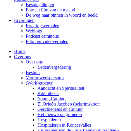
Bespiegelingen
Foto en film van de maand
De weg naar binnen in woord en beeld
Ervaringen
Ervaringsverhalen
Weblogs
Podcast camino.nl
Foto- en videoverhalen
Home
Over ons
Over ons
Ledenvergadering
Bestuur
Vertrouwenspersoon
(Werk)groepen
Aandacht en Spiritualiteit
Bibliotheek
Young Camino
El Orfeón Jacobeo (pelgrimskoor)
Geschiedenis en Cultuur
Het nieuwe pelgrimeren
Hospitaleren
Hospitaleren in Roncesvalles
Huiskamer van de Lage Landen in Santiago