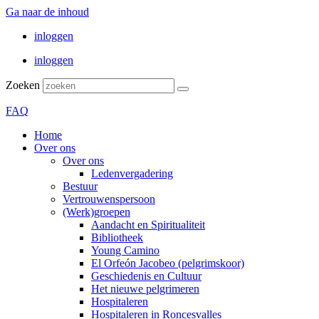
Ga naar de inhoud
inloggen
inloggen
Zoeken
FAQ
Home
Over ons
Over ons
Ledenvergadering
Bestuur
Vertrouwenspersoon
(Werk)groepen
Aandacht en Spiritualiteit
Bibliotheek
Young Camino
El Orfeón Jacobeo (pelgrimskoor)
Geschiedenis en Cultuur
Het nieuwe pelgrimeren
Hospitaleren
Hospitaleren in Roncesvalles