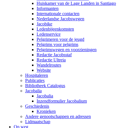
Huiskamer van de Lage Landen in Santiago
Informanten
Internationale contacten
Nederlandse Jacobswegen
Jacobike
Ledenbijeenkomsten
Ledenservice
Pelgrimeren voor de jeugd
Pelgrims voor pelgrims
Pelgrimswegen en voorzieningen
Redactie Jacobsstaf
Redactie Ultreia
Wandelroutes
Website
Hospitaleren
Publicaties
Bibliotheek Catalogus
Jacobalia
Jacobalia
Inzendformulier Jacobalium
Geschiedenis
Kronieken
Andere genootschappen en adressen
Lidmaatschap
Op weg