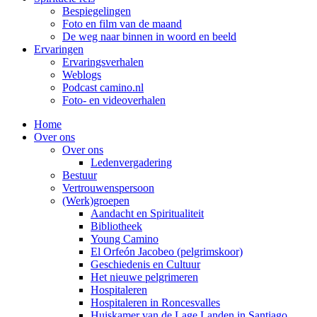
Bespiegelingen
Foto en film van de maand
De weg naar binnen in woord en beeld
Ervaringen
Ervaringsverhalen
Weblogs
Podcast camino.nl
Foto- en videoverhalen
Home
Over ons
Over ons
Ledenvergadering
Bestuur
Vertrouwenspersoon
(Werk)groepen
Aandacht en Spiritualiteit
Bibliotheek
Young Camino
El Orfeón Jacobeo (pelgrimskoor)
Geschiedenis en Cultuur
Het nieuwe pelgrimeren
Hospitaleren
Hospitaleren in Roncesvalles
Huiskamer van de Lage Landen in Santiago