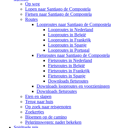
Op weg
Lopen naar Santiago de Compostela
Fietsen naar Santiago de Compostela
Routes
Looproutes naar Santiago de Compostela
Looproutes in Nederland
Looproutes in België
Looproutes in Frankrijk
Looproutes in Spanje
Looproutes in Portugal
Fietsroutes naar Santiago de Compostela
Fietsroutes in Nederland
Fietsroutes in België
Fietsroutes in Frankrijk
Fietsroutes in Spanje
Downloads fietsroutes
Downloads looproutes en voorzieningen
Downloads fietsroutes
Eten en slapen
Terug naar huis
Op zoek naar reisgenoten
Zoekertjes
Bloemen op de camino
Pelgrimswegen: nader bekeken
Spirituele reis