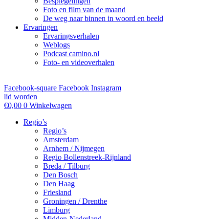
Bespiegelingen
Foto en film van de maand
De weg naar binnen in woord en beeld
Ervaringen
Ervaringsverhalen
Weblogs
Podcast camino.nl
Foto- en videoverhalen
Facebook-square
Facebook
Instagram
lid worden
€
0,00
0
Winkelwagen
Regio’s
Regio’s
Amsterdam
Arnhem / Nijmegen
Regio Bollenstreek-Rijnland
Breda / Tilburg
Den Bosch
Den Haag
Friesland
Groningen / Drenthe
Limburg
Midden-Nederland