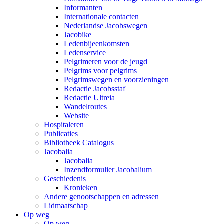
Informanten
Internationale contacten
Nederlandse Jacobswegen
Jacobike
Ledenbijeenkomsten
Ledenservice
Pelgrimeren voor de jeugd
Pelgrims voor pelgrims
Pelgrimswegen en voorzieningen
Redactie Jacobsstaf
Redactie Ultreia
Wandelroutes
Website
Hospitaleren
Publicaties
Bibliotheek Catalogus
Jacobalia
Jacobalia
Inzendformulier Jacobalium
Geschiedenis
Kronieken
Andere genootschappen en adressen
Lidmaatschap
Op weg
Op weg