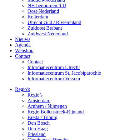
NH benoorden ‘t IJ
Oost-Nederland
Rotterdam
Utrecht-zuid / Rivierenland
Zuidoost Brabant
Zuidwest Nederland
Nieuws
Agenda
Webshop
Contact
Contact
Informatiecentrum Utrecht
Informatiecentrum St. Jacobiparochie
Informatiecentrum Vessem
Regio’s
Regio’s
Amsterdam
Arnhem / Nijmegen
Regio Bollenstreek-Rijnland
Breda / Tilburg
Den Bosch
Den Haag
Friesland
Groningen / Drenthe