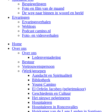
Bespiegelingen
Foto en film van de maand
De weg naar binnen in woord en beeld
Ervaringen
Ervaringsverhalen
Weblogs
Podcast camino.nl
Foto- en videoverhalen
Home
Over ons
Over ons
Ledenvergadering
Bestuur
Vertrouwenspersoon
(Werk)groepen
Aandacht en Spiritualiteit
Bibliotheek
Young Camino
El Orfeón Jacobeo (pelgrimskoor)
Geschiedenis en Cultuur
Het nieuwe pelgrimeren
Hospitaleren
Hospitaleren in Roncesvalles
Huiskamer van de Lage Landen in Santiago