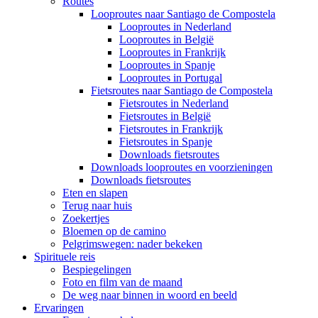
Routes
Looproutes naar Santiago de Compostela
Looproutes in Nederland
Looproutes in België
Looproutes in Frankrijk
Looproutes in Spanje
Looproutes in Portugal
Fietsroutes naar Santiago de Compostela
Fietsroutes in Nederland
Fietsroutes in België
Fietsroutes in Frankrijk
Fietsroutes in Spanje
Downloads fietsroutes
Downloads looproutes en voorzieningen
Downloads fietsroutes
Eten en slapen
Terug naar huis
Zoekertjes
Bloemen op de camino
Pelgrimswegen: nader bekeken
Spirituele reis
Bespiegelingen
Foto en film van de maand
De weg naar binnen in woord en beeld
Ervaringen