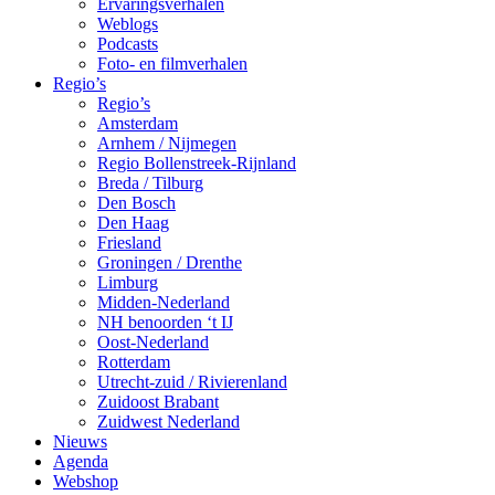
Ervaringsverhalen
Weblogs
Podcasts
Foto- en filmverhalen
Regio’s
Regio’s
Amsterdam
Arnhem / Nijmegen
Regio Bollenstreek-Rijnland
Breda / Tilburg
Den Bosch
Den Haag
Friesland
Groningen / Drenthe
Limburg
Midden-Nederland
NH benoorden ‘t IJ
Oost-Nederland
Rotterdam
Utrecht-zuid / Rivierenland
Zuidoost Brabant
Zuidwest Nederland
Nieuws
Agenda
Webshop