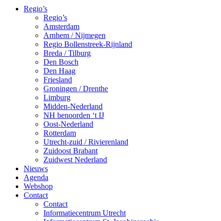
Regio’s
Regio’s
Amsterdam
Arnhem / Nijmegen
Regio Bollenstreek-Rijnland
Breda / Tilburg
Den Bosch
Den Haag
Friesland
Groningen / Drenthe
Limburg
Midden-Nederland
NH benoorden ‘t IJ
Oost-Nederland
Rotterdam
Utrecht-zuid / Rivierenland
Zuidoost Brabant
Zuidwest Nederland
Nieuws
Agenda
Webshop
Contact
Contact
Informatiecentrum Utrecht