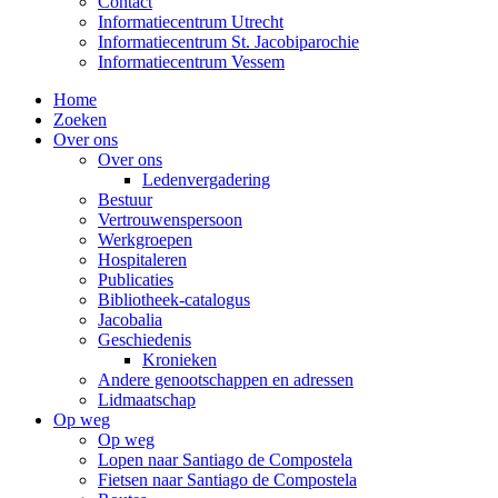
Contact
Informatiecentrum Utrecht
Informatiecentrum St. Jacobiparochie
Informatiecentrum Vessem
Home
Zoeken
Over ons
Over ons
Ledenvergadering
Bestuur
Vertrouwenspersoon
Werkgroepen
Hospitaleren
Publicaties
Bibliotheek-catalogus
Jacobalia
Geschiedenis
Kronieken
Andere genootschappen en adressen
Lidmaatschap
Op weg
Op weg
Lopen naar Santiago de Compostela
Fietsen naar Santiago de Compostela