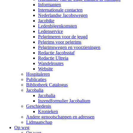
Informanten
Internationale contacten
Nederlandse Jacobswegen
Jacobike
Ledenbijeenkomsten
Ledenservice
Pelgrimeren voor de jeugd
Pelgrims voor pelgrims
Pelgrimswegen en voorzieningen
Redactie Jacobsstaf
Redactie Ultreia
Wandelroutes
Website
Hospitaleren
Publicaties
Bibliotheek Catalogus
Jacobalia
Jacobalia
Inzendformulier Jacobalium
Geschiedenis
Kronieken
Andere genootschappen en adressen
Lidmaatschap
Op weg
Op weg