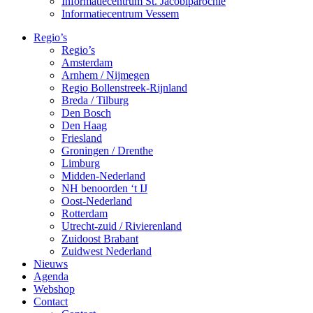
Informatiecentrum St. Jacobiparochie
Informatiecentrum Vessem
Regio’s
Regio’s
Amsterdam
Arnhem / Nijmegen
Regio Bollenstreek-Rijnland
Breda / Tilburg
Den Bosch
Den Haag
Friesland
Groningen / Drenthe
Limburg
Midden-Nederland
NH benoorden ‘t IJ
Oost-Nederland
Rotterdam
Utrecht-zuid / Rivierenland
Zuidoost Brabant
Zuidwest Nederland
Nieuws
Agenda
Webshop
Contact