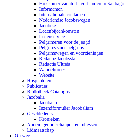
Huiskamer van de Lage Landen in Santiago
Informanten
Internationale contacten
Nederlandse Jacobswegen
Jacobike
Ledenbijeenkomsten
Ledenservice
Pelgrimeren voor de jeugd
Pelgrims voor pelgrims
Pelgrimswegen en voorzieningen
Redactie Jacobsstaf
Redactie Ultreia
Wandelroutes
Website
Hospitaleren
Publicaties
Bibliotheek Catalogus
Jacobalia
Jacobalia
Inzendformulier Jacobalium
Geschiedenis
Kronieken
Andere genootschappen en adressen
Lidmaatschap
Op weg