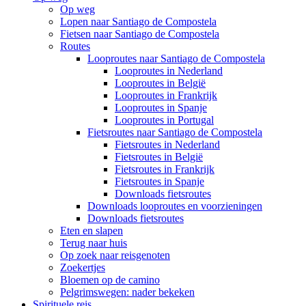
Op weg
Lopen naar Santiago de Compostela
Fietsen naar Santiago de Compostela
Routes
Looproutes naar Santiago de Compostela
Looproutes in Nederland
Looproutes in België
Looproutes in Frankrijk
Looproutes in Spanje
Looproutes in Portugal
Fietsroutes naar Santiago de Compostela
Fietsroutes in Nederland
Fietsroutes in België
Fietsroutes in Frankrijk
Fietsroutes in Spanje
Downloads fietsroutes
Downloads looproutes en voorzieningen
Downloads fietsroutes
Eten en slapen
Terug naar huis
Op zoek naar reisgenoten
Zoekertjes
Bloemen op de camino
Pelgrimswegen: nader bekeken
Spirituele reis